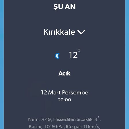
ŞU AN
Kültür-Sanat
Magazin
Kırıkkale
Özel haberler
°
12
Sağlık
Siyaset
Açık
Spor
12 Mart Perşembe
22:00
°
Nem: %49, Hissedilen Sıcaklık: 4
,
Basınç: 1019 hPa, Rüzgar: 11 km/s,