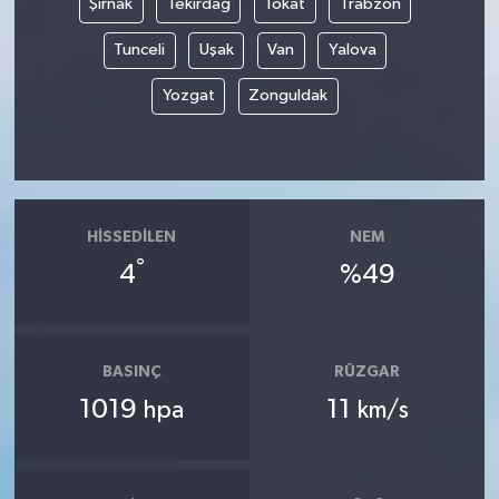
Şırnak
Tekirdağ
Tokat
Trabzon
Tunceli
Uşak
Van
Yalova
Yozgat
Zonguldak
HISSEDILEN
NEM
°
4
%49
BASINÇ
RÜZGAR
1019
11
hpa
km/s