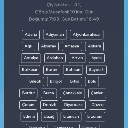
Çiy Noktası: -5.1,
Görüş Mesafesi: 10 km, Gün
Doğumu: 7:03, Gün Batımı: 18:49
Adana
Adıyaman
Afyonkarahisar
Ağrı
Aksaray
Amasya
Ankara
Antalya
Ardahan
Artvin
Aydın
Balıkesir
Bartın
Batman
Bayburt
Bilecik
Bingöl
Bitlis
Bolu
Burdur
Bursa
Çanakkale
Çankırı
Çorum
Denizli
Diyarbakır
Düzce
Edirne
Elazığ
Erzincan
Erzurum