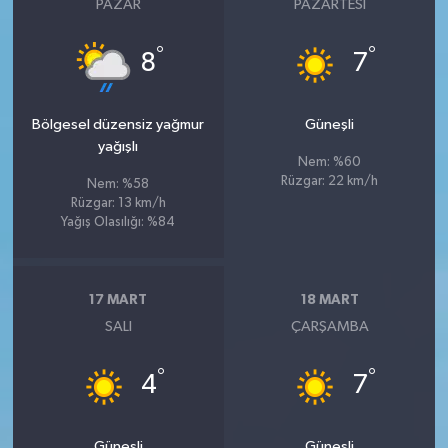
PAZAR
PAZARTESI
°
°
8
7
Bölgesel düzensiz yağmur
Güneşli
yağışlı
Nem: %60
Rüzgar: 22 km/h
Nem: %58
Rüzgar: 13 km/h
Yağış Olasılığı: %84
17 MART
18 MART
SALI
ÇARŞAMBA
°
°
4
7
Güneşli
Güneşli