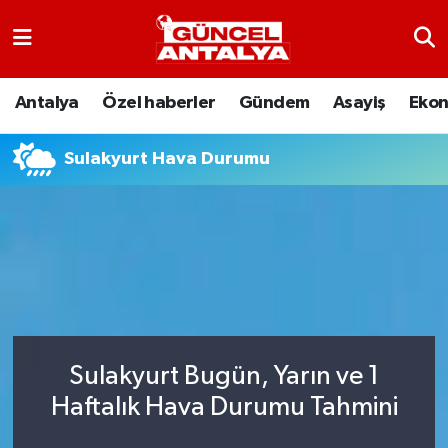
Antalya
Nöbetçi Eczaneler
Antalya
Özel haberler
Gündem
Asayiş
Eko
Asayiş
Hava Durumu
Sulakyurt Hava Durumu
Bilim-Teknoloji
Namaz Vakitleri
Çevre
Trafik Durumu
Dünya
Süper Lig Puan Durumu ve Fikstür
Eğitim
Tüm Manşetler
Sulakyurt Bugün, Yarın ve 1
Ekonomi
Son Dakika Haberleri
Haftalık Hava Durumu Tahmini
Gündem
Haber Arşivi