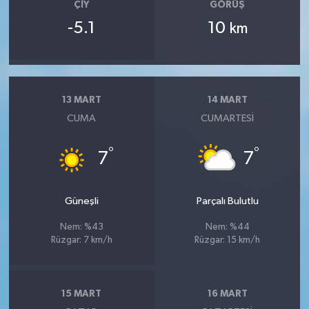
ÇIY
GÖRÜŞ
-5.1
10
km
13 MART
14 MART
CUMA
CUMARTESI
°
°
7
7
Güneşli
Parçalı Bulutlu
Nem: %43
Nem: %44
Rüzgar: 7 km/h
Rüzgar: 15 km/h
15 MART
16 MART