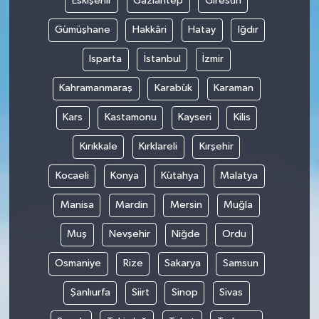
Eskişehir
Gaziantep
Giresun
Gümüşhane
Hakkâri
Hatay
Iğdır
Isparta
İstanbul
İzmir
Kahramanmaraş
Karabük
Karaman
Kars
Kastamonu
Kayseri
Kilis
Kırıkkale
Kırklareli
Kırşehir
Kocaeli
Konya
Kütahya
Malatya
Manisa
Mardin
Mersin
Muğla
Muş
Nevşehir
Niğde
Ordu
Osmaniye
Rize
Sakarya
Samsun
Şanlıurfa
Siirt
Sinop
Sivas