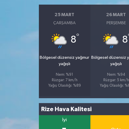
25 MART
26 MART
ÇARŞAMBA
PERŞEMBE
°
8
8
Bölgesel düzensiz yağmur
Bölgesel düzensiz 
yağışlı
yağışlı
Nem: %91
Nem: %94
Rüzgar: 7 km/h
Rüzgar: 5 km/h
Yağış Olasılığı: %89
Yağış Olasılığı: 
Rize Hava Kalitesi
İyi