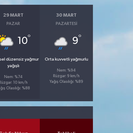
29 MART
30 MART
PAZAR
PAZARTESI
°
°
10
9
sel düzensiz yağmur
Orta kuvvetli yağmurlu
yağışlı
Nem: %94
Rüzgar: 9 km/h
Nem: %74
Yağış Olasılığı: %89
Rüzgar: 10 km/h
ğış Olasılığı: %88