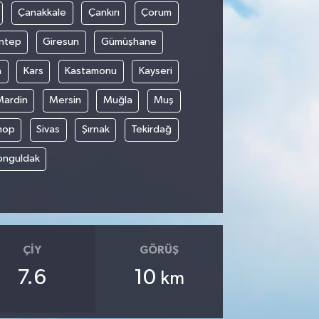
Çanakkale
Çankırı
Çorum
ntep
Giresun
Gümüşhane
n
Kars
Kastamonu
Kayseri
Mardin
Mersin
Muğla
Muş
nop
Sivas
Şırnak
Tekirdağ
onguldak
ÇIY
GÖRÜŞ
7.6
10
km