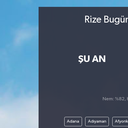
Kültür-Sanat
Rize Bugün
Magazin
Özel haberler
Sağlık
ŞU AN
Siyaset
Spor
Nem: %82, H
Adana
Adıyaman
Afyonk