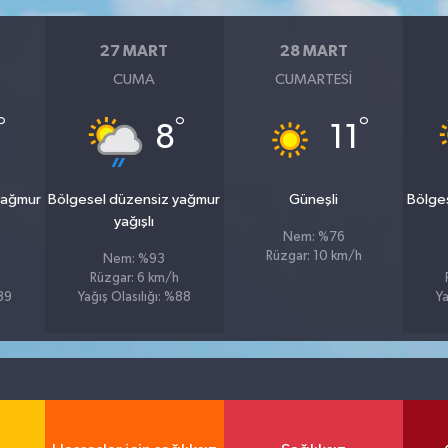
27 MART
28 MART
CUMA
CUMARTESI
°
°
°
8
11
yağmur
Bölgesel düzensiz yağmur
Güneşli
Bölge
yağışlı
Nem: %76
Rüzgar: 10 km/h
Nem: %93
Rüzgar: 6 km/h
%89
Yağış Olasılığı: %88
Ya