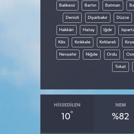
Balıkesir
Bartın
Batman
Ba
Denizli
Diyarbakır
Düzce
Hakkâri
Hatay
Iğdır
Ispart
Kilis
Kırıkkale
Kırklareli
Kırşe
Nevşehir
Niğde
Ordu
Osm
Tokat
HISSEDILEN
NEM
°
10
%82