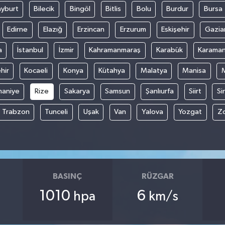
yburt
Bilecik
Bingöl
Bitlis
Bolu
Burdur
Bursa
Edirne
Elazığ
Erzincan
Erzurum
Eskişehir
Gazia
a
İstanbul
İzmir
Kahramanmaraş
Karabük
Karama
hir
Kocaeli
Konya
Kütahya
Malatya
Manisa
aniye
Rize
Sakarya
Samsun
Şanlıurfa
Siirt
Si
Trabzon
Tunceli
Uşak
Van
Yalova
Yozgat
Z
BASINÇ
RÜZGAR
1010
6
hpa
km/s