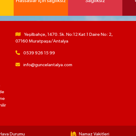
Hassaslar için sağlıksız
Sağlıksız
Yeşilbahçe, 1470. Sk. No:12 Kat:1 Daire No: 2,
07160 Muratpaşa/Antalya
0539 926 15 99
info@guncelantalya.com
n
lde
ine
ilir
Hava Durumu
Namaz Vakitleri