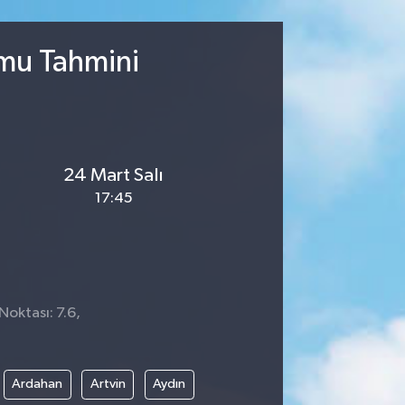
umu Tahmini
24 Mart Salı
17:45
Noktası: 7.6,
4
Ardahan
Artvin
Aydın