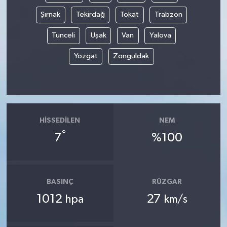
Şırnak
Tekirdağ
Tokat
Trabzon
Tunceli
Uşak
Van
Yalova
Yozgat
Zonguldak
HISSEDILEN
NEM
°
7
%100
BASINÇ
RÜZGAR
1012
27
hpa
km/s