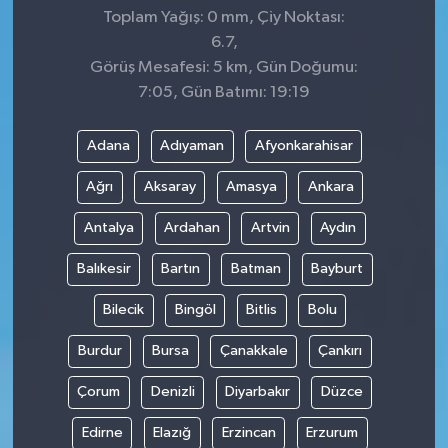
Toplam Yağış: 0 mm, Çiy Noktası:
6.7,
Görüş Mesafesi: 5 km, Gün Doğumu:
7:05, Gün Batımı: 19:19
Adana
Adıyaman
Afyonkarahisar
Ağrı
Aksaray
Amasya
Ankara
Antalya
Ardahan
Artvin
Aydın
Balıkesir
Bartın
Batman
Bayburt
Bilecik
Bingöl
Bitlis
Bolu
Burdur
Bursa
Çanakkale
Çankırı
Çorum
Denizli
Diyarbakır
Düzce
Edirne
Elazığ
Erzincan
Erzurum