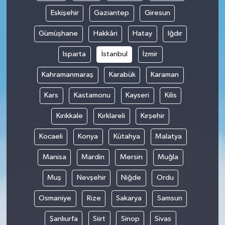
Eskişehir
Gaziantep
Giresun
Gümüşhane
Hakkâri
Hatay
Iğdır
Isparta
İstanbul
İzmir
Kahramanmaraş
Karabük
Karaman
Kars
Kastamonu
Kayseri
Kilis
Kırıkkale
Kırklareli
Kırşehir
Kocaeli
Konya
Kütahya
Malatya
Manisa
Mardin
Mersin
Muğla
Muş
Nevşehir
Niğde
Ordu
Osmaniye
Rize
Sakarya
Samsun
Şanlıurfa
Siirt
Sinop
Sivas