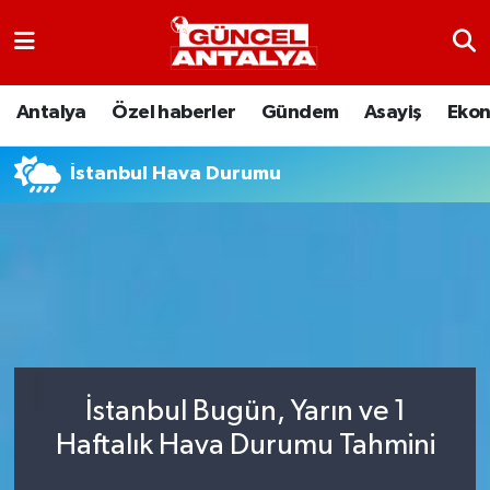
Antalya
Nöbetçi Eczaneler
Antalya
Özel haberler
Gündem
Asayiş
Eko
Asayiş
Hava Durumu
İstanbul Hava Durumu
Bilim-Teknoloji
Namaz Vakitleri
Çevre
Trafik Durumu
Dünya
Süper Lig Puan Durumu ve Fikstür
Eğitim
Tüm Manşetler
İstanbul Bugün, Yarın ve 1
Ekonomi
Son Dakika Haberleri
Haftalık Hava Durumu Tahmini
Gündem
Haber Arşivi