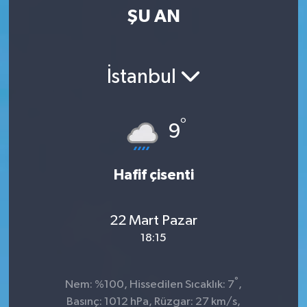
ŞU AN
Kültür-Sanat
Magazin
İstanbul
Özel haberler
°
9
Sağlık
Siyaset
Hafif çisenti
Spor
22 Mart Pazar
18:15
°
Nem: %100, Hissedilen Sıcaklık: 7
,
Basınç: 1012 hPa, Rüzgar: 27 km/s,