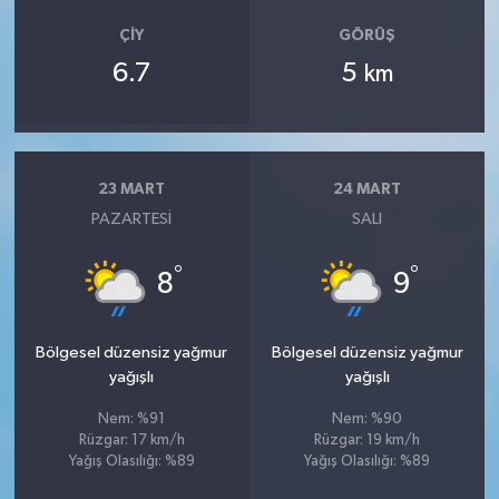
ÇIY
GÖRÜŞ
6.7
5
km
23 MART
24 MART
PAZARTESI
SALI
°
°
8
9
Bölgesel düzensiz yağmur
Bölgesel düzensiz yağmur
yağışlı
yağışlı
Nem: %91
Nem: %90
Rüzgar: 17 km/h
Rüzgar: 19 km/h
Yağış Olasılığı: %89
Yağış Olasılığı: %89