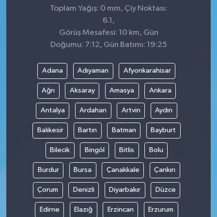
Toplam Yağış: 0 mm, Çiy Noktası:
6.1,
Görüş Mesafesi: 10 km, Gün
Doğumu: 7:12, Gün Batımı: 19:25
Adana
Adıyaman
Afyonkarahisar
Ağrı
Aksaray
Amasya
Ankara
Antalya
Ardahan
Artvin
Aydın
Balıkesir
Bartın
Batman
Bayburt
Bilecik
Bingöl
Bitlis
Bolu
Burdur
Bursa
Çanakkale
Çankırı
Çorum
Denizli
Diyarbakır
Düzce
Edirne
Elazığ
Erzincan
Erzurum