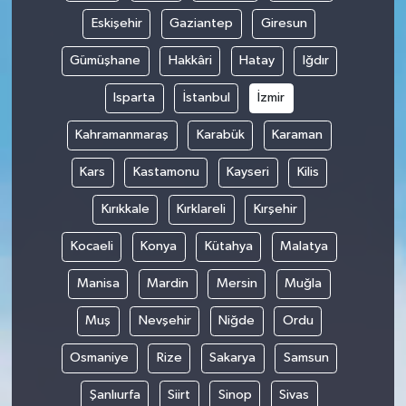
Eskişehir
Gaziantep
Giresun
Gümüşhane
Hakkâri
Hatay
Iğdır
Isparta
İstanbul
İzmir
Kahramanmaraş
Karabük
Karaman
Kars
Kastamonu
Kayseri
Kilis
Kırıkkale
Kırklareli
Kırşehir
Kocaeli
Konya
Kütahya
Malatya
Manisa
Mardin
Mersin
Muğla
Muş
Nevşehir
Niğde
Ordu
Osmaniye
Rize
Sakarya
Samsun
Şanlıurfa
Siirt
Sinop
Sivas