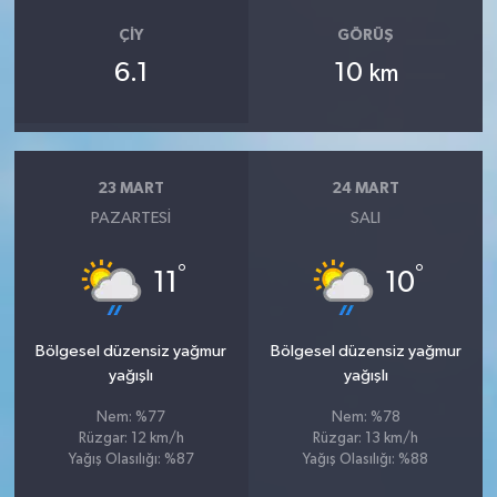
ÇIY
GÖRÜŞ
6.1
10
km
23 MART
24 MART
PAZARTESI
SALI
°
°
11
10
Bölgesel düzensiz yağmur
Bölgesel düzensiz yağmur
yağışlı
yağışlı
Nem: %77
Nem: %78
Rüzgar: 12 km/h
Rüzgar: 13 km/h
Yağış Olasılığı: %87
Yağış Olasılığı: %88