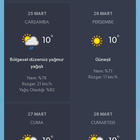
25 MART
26 MART
ÇARŞAMBA
PERŞEMBE
°
°
10
10
Bölgesel düzensiz yağmur
Güneşli
yağışlı
Nem: %71
Rüzgar: 11 km/h
Nem: %76
Rüzgar: 21 km/h
Yağış Olasılığı: %82
27 MART
28 MART
CUMA
CUMARTESI
°
°