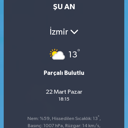
ŞU AN
Kültür-Sanat
Magazin
İzmir
Özel haberler
°
13
Sağlık
Siyaset
Parçalı Bulutlu
Spor
22 Mart Pazar
18:15
°
Nem: %59, Hissedilen Sıcaklık: 13
,
Basınç: 1007 hPa, Rüzgar: 14 km/s,