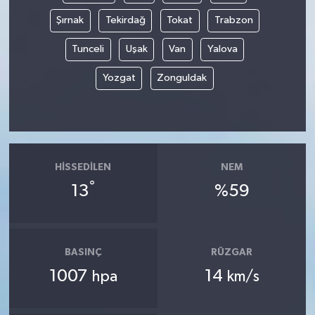
Şırnak
Tekirdağ
Tokat
Trabzon
Tunceli
Uşak
Van
Yalova
Yozgat
Zonguldak
HISSEDILEN
NEM
°
13
%59
BASINÇ
RÜZGAR
1007
14
hpa
km/s