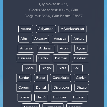
Çiy Noktası: 0.9,
Görüş Mesafesi: 10 km, Gün
Doğumu: 6:24, Gün Batımı: 18:37
Adana
Adıyaman
Afyonkarahisar
Ağrı
Aksaray
Amasya
Ankara
Antalya
Ardahan
Artvin
Aydın
Balıkesir
Bartın
Batman
Bayburt
Bilecik
Bingöl
Bitlis
Bolu
Burdur
Bursa
Çanakkale
Çankırı
Çorum
Denizli
Diyarbakır
Düzce
Edirne
Elazığ
Erzincan
Erzurum