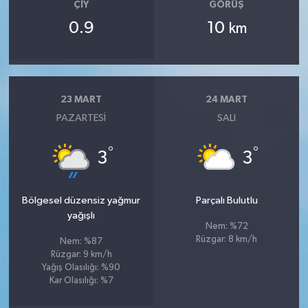
ÇIY
GÖRÜŞ
0.9
10
km
23 MART
24 MART
PAZARTESI
SALI
°
°
3
3
Bölgesel düzensiz yağmur
Parçalı Bulutlu
yağışlı
Nem: %72
Rüzgar: 8 km/h
Nem: %87
Rüzgar: 9 km/h
Yağış Olasılığı: %90
Kar Olasılığı: %7