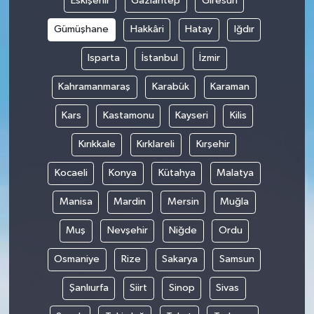
Eskişehir
Gaziantep
Giresun
Gümüşhane
Hakkâri
Hatay
Iğdır
Isparta
İstanbul
İzmir
Kahramanmaraş
Karabük
Karaman
Kars
Kastamonu
Kayseri
Kilis
Kırıkkale
Kırklareli
Kırşehir
Kocaeli
Konya
Kütahya
Malatya
Manisa
Mardin
Mersin
Muğla
Muş
Nevşehir
Niğde
Ordu
Osmaniye
Rize
Sakarya
Samsun
Şanlıurfa
Siirt
Sinop
Sivas