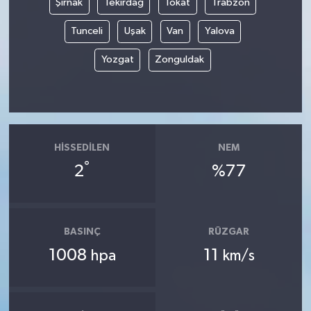
Şırnak
Tekirdağ
Tokat
Trabzon
Tunceli
Uşak
Van
Yalova
Yozgat
Zonguldak
HISSEDILEN
NEM
°
2
%77
BASINÇ
RÜZGAR
1008
11
hpa
km/s