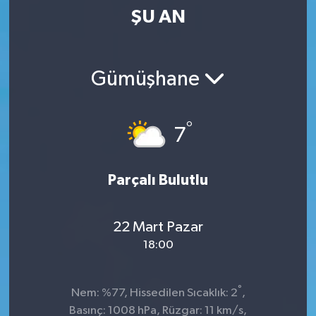
ŞU AN
Kültür-Sanat
Magazin
Gümüşhane
Özel haberler
°
7
Sağlık
Siyaset
Parçalı Bulutlu
Spor
22 Mart Pazar
18:00
°
Nem: %77, Hissedilen Sıcaklık: 2
,
Basınç: 1008 hPa, Rüzgar: 11 km/s,