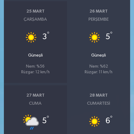
25 MART
26 MART
ÇARŞAMBA
PERŞEMBE
°
°
3
5
Güneşli
Güneşli
Nem: %56
Nem: %62
Rüzgar: 12 km/h
Rüzgar: 11 km/h
27 MART
28 MART
CUMA
CUMARTESI
°
°
5
6