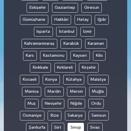
Eskişehir
Gaziantep
Giresun
Gümüşhane
Hakkâri
Hatay
Iğdır
Isparta
İstanbul
İzmir
Kahramanmaraş
Karabük
Karaman
Kars
Kastamonu
Kayseri
Kilis
Kırıkkale
Kırklareli
Kırşehir
Kocaeli
Konya
Kütahya
Malatya
Manisa
Mardin
Mersin
Muğla
Muş
Nevşehir
Niğde
Ordu
Osmaniye
Rize
Sakarya
Samsun
Şanlıurfa
Siirt
Sinop
Sivas