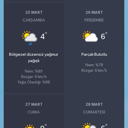
25 MART
26 MART
ÇARŞAMBA
PERŞEMBE
°
°
4
6
Bölgesel düzensiz yağmur
Parçalı Bulutlu
yağışlı
Nem: %78
Rüzgar: 6 km/h
Nem: %89
Rüzgar: 9 km/h
Yağış Olasılığı: %88
27 MART
28 MART
CUMA
CUMARTESI
°
°