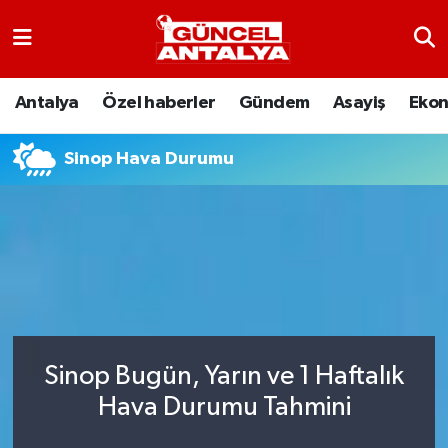
Antalya
Nöbetçi Eczaneler
Antalya
Özel haberler
Gündem
Asayiş
Eko
Asayiş
Hava Durumu
Sinop Hava Durumu
Bilim-Teknoloji
Namaz Vakitleri
Çevre
Trafik Durumu
Dünya
Süper Lig Puan Durumu ve Fikstür
Eğitim
Tüm Manşetler
Sinop Bugün, Yarın ve 1 Haftalık
Ekonomi
Son Dakika Haberleri
Hava Durumu Tahmini
Gündem
Haber Arşivi