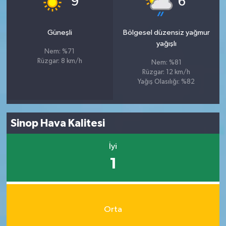
9
6
Güneşli
Bölgesel düzensiz yağmur
yağışlı
Nem: %71
Rüzgar: 8 km/h
Nem: %81
Rüzgar: 12 km/h
Yağış Olasılığı: %82
Sinop Hava Kalitesi
İyi
1
Orta