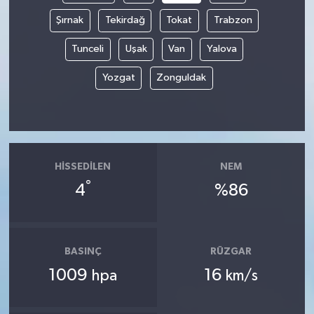
Şırnak
Tekirdağ
Tokat
Trabzon
Tunceli
Uşak
Van
Yalova
Yozgat
Zonguldak
HISSEDILEN
NEM
°
4
%86
BASINÇ
RÜZGAR
1009
16
hpa
km/s