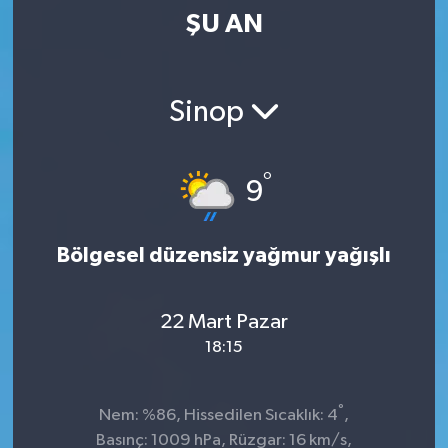
ŞU AN
Kültür-Sanat
Magazin
Sinop
Özel haberler
°
9
Sağlık
Siyaset
Bölgesel düzensiz yağmur yağışlı
Spor
22 Mart Pazar
18:15
°
Nem: %86, Hissedilen Sıcaklık: 4
,
Basınç: 1009 hPa, Rüzgar: 16 km/s,