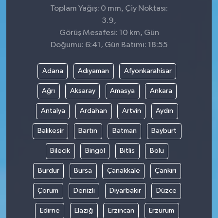
Toplam Yağış: 0 mm, Çiy Noktası:
3.9,
Görüş Mesafesi: 10 km, Gün
Doğumu: 6:41, Gün Batımı: 18:55
Adana
Adıyaman
Afyonkarahisar
Ağrı
Aksaray
Amasya
Ankara
Antalya
Ardahan
Artvin
Aydın
Balıkesir
Bartın
Batman
Bayburt
Bilecik
Bingöl
Bitlis
Bolu
Burdur
Bursa
Çanakkale
Çankırı
Çorum
Denizli
Diyarbakır
Düzce
Edirne
Elazığ
Erzincan
Erzurum