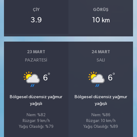
ÇIY
GÖRÜŞ
3.9
10
km
23 MART
24 MART
PAZARTESI
SALI
°
°
6
6
Bölgesel düzensiz yağmur
Bölgesel düzensiz yağmur
yağışlı
yağışlı
Nem: %82
Nem: %86
Rüzgar: 9 km/h
Rüzgar: 10 km/h
Yağış Olasılığı: %79
Yağış Olasılığı: %89