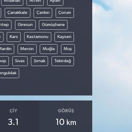
Ardahan
Artvin
Aydın
Çanakkale
Çankırı
Çorum
ntep
Giresun
Gümüşhane
n
Kars
Kastamonu
Kayseri
Mardin
Mersin
Muğla
Muş
nop
Sivas
Şırnak
Tekirdağ
onguldak
ÇIY
GÖRÜŞ
3.1
10
km