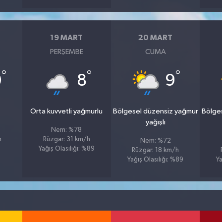
19 MART
20 MART
PERŞEMBE
CUMA
°
°
°
0
8
9
u
Orta kuvvetli yağmurlu
Bölgesel düzensiz yağmur
Bölge
yağışlı
Nem: %78
h
Rüzgar: 31 km/h
Nem: %72
Yağış Olasılığı: %89
Rüzgar: 18 km/h
Yağış Olasılığı: %89
Ya