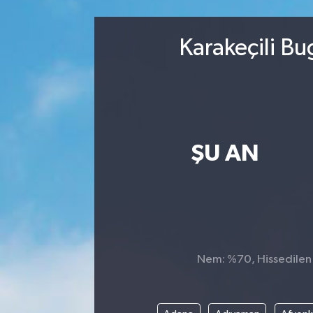
Kültür-Sanat
Karakeçili Bu
Magazin
Özel haberler
Sağlık
ŞU AN
Siyaset
Spor
Nem: %70, Hissedilen S