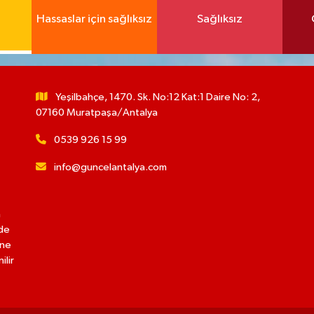
Hassaslar için sağlıksız
Sağlıksız
Yeşilbahçe, 1470. Sk. No:12 Kat:1 Daire No: 2,
07160 Muratpaşa/Antalya
0539 926 15 99
info@guncelantalya.com
n
lde
ine
ilir