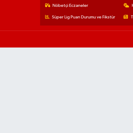
Nöbetçi Eczaneler
Süper Lig Puan Durumu ve Fikstür
T