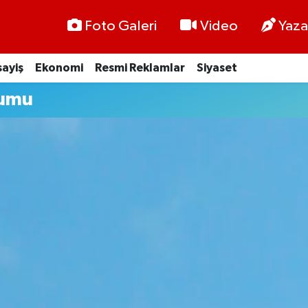
Foto Galeri
Video
Yaza
ayiş
Ekonomi
Resmi Reklamlar
Siyaset
rumu