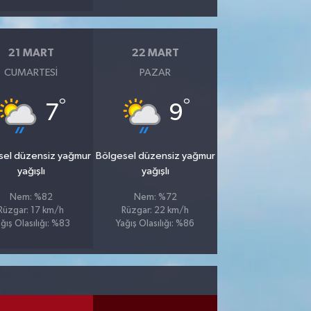
21 MART
22 MART
CUMARTESI
PAZAR
°
°
7
9
sel düzensiz yağmur
Bölgesel düzensiz yağmur
yağışlı
yağışlı
Nem: %82
Nem: %72
Rüzgar: 17 km/h
Rüzgar: 22 km/h
ğış Olasılığı: %83
Yağış Olasılığı: %86