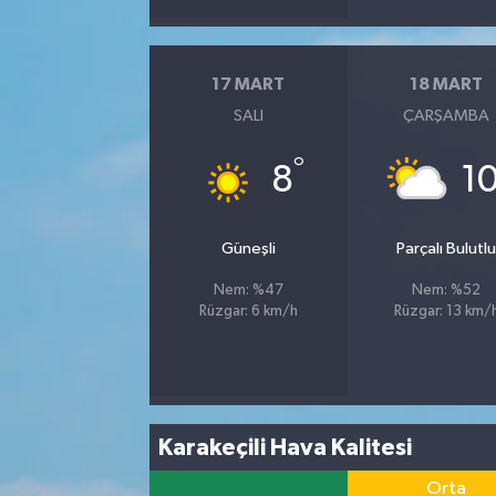
17 MART
18 MART
SALI
ÇARŞAMBA
°
8
1
Güneşli
Parçalı Bulutl
Nem: %47
Nem: %52
Rüzgar: 6 km/h
Rüzgar: 13 km/
Karakeçili Hava Kalitesi
Orta