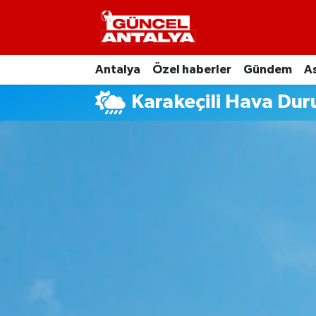
Antalya
Nöbetçi Eczaneler
Antalya
Özel haberler
Gündem
As
Asayiş
Hava Durumu
Karakeçili Hava Du
Bilim-Teknoloji
Namaz Vakitleri
Çevre
Trafik Durumu
Dünya
Süper Lig Puan Durumu ve Fikstür
Eğitim
Tüm Manşetler
Ekonomi
Son Dakika Haberleri
Gündem
Haber Arşivi