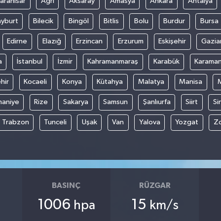
arahisar
Ağrı
Aksaray
Amasya
Ankara
Antalya
yburt
Bilecik
Bingöl
Bitlis
Bolu
Burdur
Bursa
Edirne
Elazığ
Erzincan
Erzurum
Eskişehir
Gazia
a
İstanbul
İzmir
Kahramanmaraş
Karabük
Karama
hir
Kocaeli
Konya
Kütahya
Malatya
Manisa
aniye
Rize
Sakarya
Samsun
Şanlıurfa
Siirt
Si
Trabzon
Tunceli
Uşak
Van
Yalova
Yozgat
Z
BASINÇ
RÜZGAR
1006
15
hpa
km/s