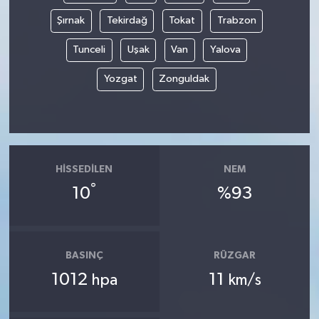
Şırnak
Tekirdağ
Tokat
Trabzon
Tunceli
Uşak
Van
Yalova
Yozgat
Zonguldak
HISSEDILEN
NEM
°
10
%93
BASINÇ
RÜZGAR
1012
11
hpa
km/s