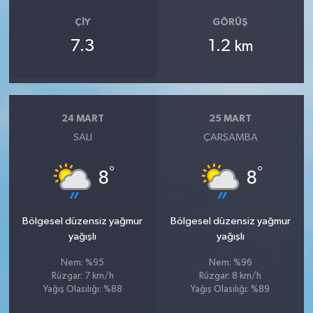
ÇIY
GÖRÜŞ
7.3
1.2
km
24 MART
25 MART
SALI
ÇARŞAMBA
°
°
8
8
Bölgesel düzensiz yağmur
Bölgesel düzensiz yağmur
yağışlı
yağışlı
Nem: %95
Nem: %96
Rüzgar: 7 km/h
Rüzgar: 8 km/h
Yağış Olasılığı: %88
Yağış Olasılığı: %89