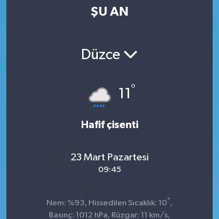
ŞU AN
Kültür-Sanat
Magazin
Düzce
Özel haberler
°
11
Sağlık
Siyaset
Hafif çisenti
Spor
23 Mart Pazartesi
09:45
°
Nem: %93, Hissedilen Sıcaklık: 10
,
Basınç: 1012 hPa, Rüzgar: 11 km/s,