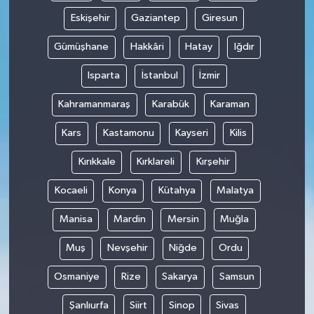
Eskişehir
Gaziantep
Giresun
Gümüşhane
Hakkâri
Hatay
Iğdır
Isparta
İstanbul
İzmir
Kahramanmaraş
Karabük
Karaman
Kars
Kastamonu
Kayseri
Kilis
Kırıkkale
Kırklareli
Kırşehir
Kocaeli
Konya
Kütahya
Malatya
Manisa
Mardin
Mersin
Muğla
Muş
Nevşehir
Niğde
Ordu
Osmaniye
Rize
Sakarya
Samsun
Şanlıurfa
Siirt
Sinop
Sivas