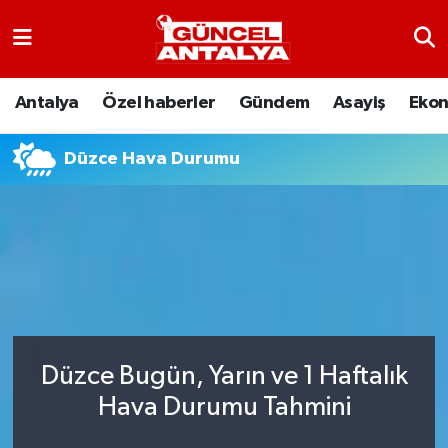
Antalya
Nöbetçi Eczaneler
Antalya
Özel haberler
Gündem
Asayiş
Eko
Asayiş
Hava Durumu
Düzce Hava Durumu
Bilim-Teknoloji
Namaz Vakitleri
Çevre
Trafik Durumu
Dünya
Süper Lig Puan Durumu ve Fikstür
Eğitim
Tüm Manşetler
Düzce Bugün, Yarın ve 1 Haftalık
Ekonomi
Son Dakika Haberleri
Hava Durumu Tahmini
Gündem
Haber Arşivi