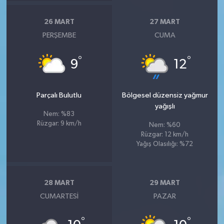
26 MART
27 MART
PERŞEMBE
CUMA
°
°
9
12
Parçalı Bulutlu
Bölgesel düzensiz yağmur
yağışlı
Nem: %83
Rüzgar: 9 km/h
Nem: %60
Rüzgar: 12 km/h
Yağış Olasılığı: %72
28 MART
29 MART
CUMARTESI
PAZAR
°
°