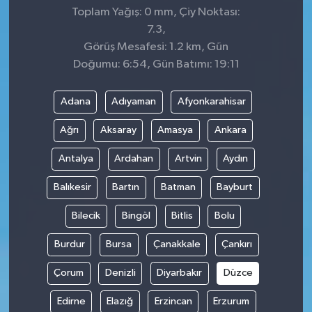
Toplam Yağış: 0 mm, Çiy Noktası:
7.3,
Görüş Mesafesi: 1.2 km, Gün
Doğumu: 6:54, Gün Batımı: 19:11
Adana
Adıyaman
Afyonkarahisar
Ağrı
Aksaray
Amasya
Ankara
Antalya
Ardahan
Artvin
Aydın
Balıkesir
Bartın
Batman
Bayburt
Bilecik
Bingöl
Bitlis
Bolu
Burdur
Bursa
Çanakkale
Çankırı
Çorum
Denizli
Diyarbakır
Düzce
Edirne
Elazığ
Erzincan
Erzurum