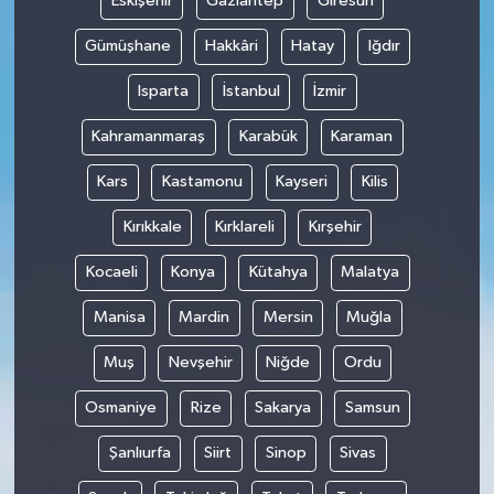
Eskişehir
Gaziantep
Giresun
Gümüşhane
Hakkâri
Hatay
Iğdır
Isparta
İstanbul
İzmir
Kahramanmaraş
Karabük
Karaman
Kars
Kastamonu
Kayseri
Kilis
Kırıkkale
Kırklareli
Kırşehir
Kocaeli
Konya
Kütahya
Malatya
Manisa
Mardin
Mersin
Muğla
Muş
Nevşehir
Niğde
Ordu
Osmaniye
Rize
Sakarya
Samsun
Şanlıurfa
Siirt
Sinop
Sivas