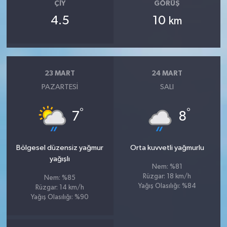
ÇIY
GÖRÜŞ
4.5
10
km
23 MART
24 MART
PAZARTESI
SALI
°
°
7
8
Bölgesel düzensiz yağmur
Orta kuvvetli yağmurlu
yağışlı
Nem: %81
Rüzgar: 18 km/h
Nem: %85
Yağış Olasılığı: %84
Rüzgar: 14 km/h
Yağış Olasılığı: %90