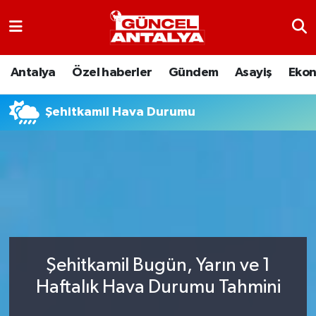
Antalya
Nöbetçi Eczaneler
Antalya
Özel haberler
Gündem
Asayiş
Eko
Asayiş
Hava Durumu
Şehitkamil Hava Durumu
Bilim-Teknoloji
Namaz Vakitleri
Çevre
Trafik Durumu
Dünya
Süper Lig Puan Durumu ve Fikstür
Eğitim
Tüm Manşetler
Şehitkamil Bugün, Yarın ve 1
Ekonomi
Son Dakika Haberleri
Haftalık Hava Durumu Tahmini
Gündem
Haber Arşivi