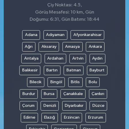
Çiy Noktası: 4.5,
Görüş Mesafesi: 10 km, Gün
Doğumu: 6:31, Gün Batımı: 18:44
Adana
Adıyaman
Afyonkarahisar
Ağrı
Aksaray
Amasya
Ankara
Antalya
Ardahan
Artvin
Aydın
Balıkesir
Bartın
Batman
Bayburt
Bilecik
Bingöl
Bitlis
Bolu
Burdur
Bursa
Çanakkale
Çankırı
Çorum
Denizli
Diyarbakır
Düzce
Edirne
Elazığ
Erzincan
Erzurum