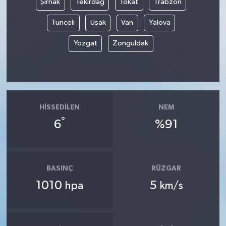
Şırnak
Tekirdağ
Tokat
Trabzon
Tunceli
Uşak
Van
Yalova
Yozgat
Zonguldak
HISSEDILEN
NEM
°
6
%91
BASINÇ
RÜZGAR
1010
5
hpa
km/s