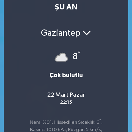
ŞU AN
Kültür-Sanat
Magazin
Gaziantep
Özel haberler
°
8
Sağlık
Siyaset
Çok bulutlu
Spor
22 Mart Pazar
22:15
°
Nem: %91, Hissedilen Sıcaklık: 6
,
Basınç: 1010 hPa, Rüzgar: 5 km/s,