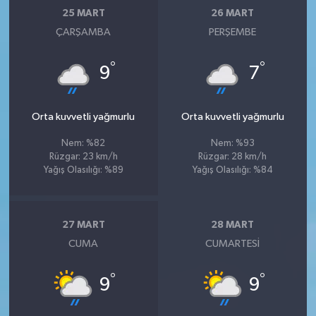
25 MART
26 MART
ÇARŞAMBA
PERŞEMBE
°
°
9
7
Orta kuvvetli yağmurlu
Orta kuvvetli yağmurlu
Nem: %82
Nem: %93
Rüzgar: 23 km/h
Rüzgar: 28 km/h
Yağış Olasılığı: %89
Yağış Olasılığı: %84
27 MART
28 MART
CUMA
CUMARTESI
°
°
9
9