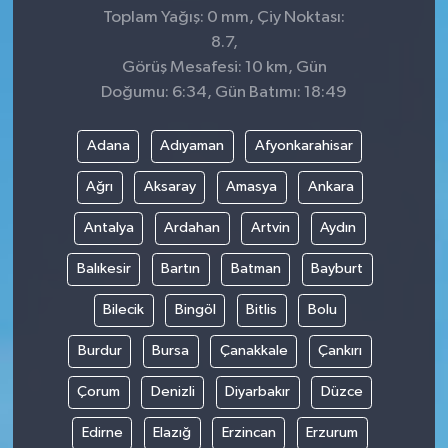
Toplam Yağış: 0 mm, Çiy Noktası:
8.7,
Görüş Mesafesi: 10 km, Gün
Doğumu: 6:34, Gün Batımı: 18:49
Adana
Adıyaman
Afyonkarahisar
Ağrı
Aksaray
Amasya
Ankara
Antalya
Ardahan
Artvin
Aydın
Balıkesir
Bartın
Batman
Bayburt
Bilecik
Bingöl
Bitlis
Bolu
Burdur
Bursa
Çanakkale
Çankırı
Çorum
Denizli
Diyarbakır
Düzce
Edirne
Elazığ
Erzincan
Erzurum