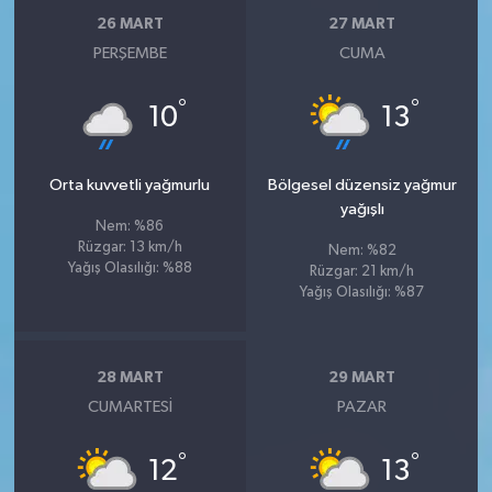
26 MART
27 MART
PERŞEMBE
CUMA
°
°
10
13
Orta kuvvetli yağmurlu
Bölgesel düzensiz yağmur
yağışlı
Nem: %86
Rüzgar: 13 km/h
Nem: %82
Yağış Olasılığı: %88
Rüzgar: 21 km/h
Yağış Olasılığı: %87
28 MART
29 MART
CUMARTESI
PAZAR
°
°
12
13