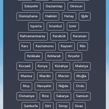
Eskişehir
Gaziantep
Giresun
Gümüşhane
Hakkâri
Hatay
Iğdır
Isparta
İstanbul
İzmir
Kahramanmaraş
Karabük
Karaman
Kars
Kastamonu
Kayseri
Kilis
Kırıkkale
Kırklareli
Kırşehir
Kocaeli
Konya
Kütahya
Malatya
Manisa
Mardin
Mersin
Muğla
Muş
Nevşehir
Niğde
Ordu
Osmaniye
Rize
Sakarya
Samsun
Şanlıurfa
Siirt
Sinop
Sivas