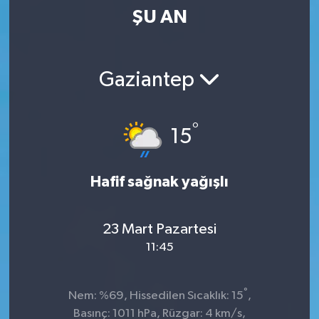
ŞU AN
Kültür-Sanat
Magazin
Gaziantep
Özel haberler
°
15
Sağlık
Siyaset
Hafif sağnak yağışlı
Spor
23 Mart Pazartesi
11:45
°
Nem: %69, Hissedilen Sıcaklık: 15
,
Basınç: 1011 hPa, Rüzgar: 4 km/s,