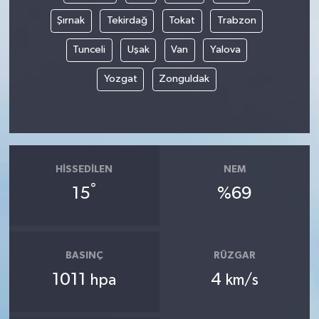
Şırnak
Tekirdağ
Tokat
Trabzon
Tunceli
Uşak
Van
Yalova
Yozgat
Zonguldak
HISSEDILEN
NEM
°
15
%69
BASINÇ
RÜZGAR
1011
4
hpa
km/s