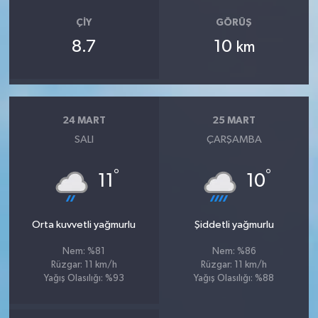
ÇIY
GÖRÜŞ
8.7
10
km
24 MART
25 MART
SALI
ÇARŞAMBA
°
°
11
10
Orta kuvvetli yağmurlu
Şiddetli yağmurlu
Nem: %81
Nem: %86
Rüzgar: 11 km/h
Rüzgar: 11 km/h
Yağış Olasılığı: %93
Yağış Olasılığı: %88