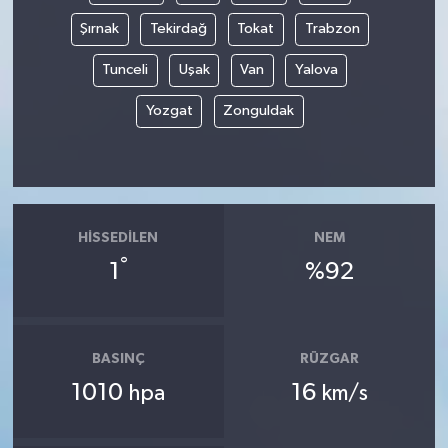
Şırnak
Tekirdağ
Tokat
Trabzon
Tunceli
Uşak
Van
Yalova
Yozgat
Zonguldak
HISSEDILEN
NEM
°
1
%92
BASINÇ
RÜZGAR
1010
16
hpa
km/s