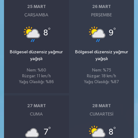
25 MART
26 MART
ÇARŞAMBA
PERŞEMBE
°
°
8
9
Bölgesel düzensiz yağmur
Bölgesel düzensiz yağmur
yağışlı
yağışlı
Nem: %60
Nem: %75
Rüzgar: 11 km/h
Rüzgar: 18 km/h
Yağış Olasılığı: %86
Yağış Olasılığı: %87
27 MART
28 MART
CUMA
CUMARTESI
°
°
7
8