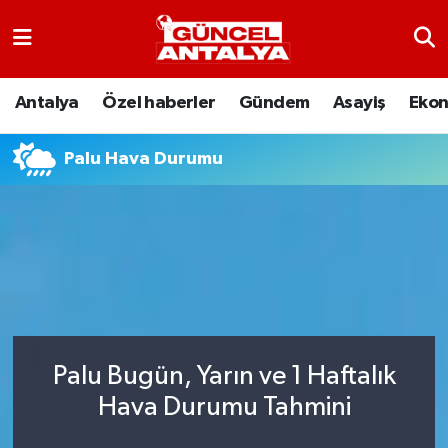
Antalya
Nöbetçi Eczaneler
Antalya
Özel haberler
Gündem
Asayiş
Eko
Asayiş
Hava Durumu
Palu Hava Durumu
Bilim-Teknoloji
Namaz Vakitleri
Çevre
Trafik Durumu
Dünya
Süper Lig Puan Durumu ve Fikstür
Eğitim
Tüm Manşetler
Palu Bugün, Yarın ve 1 Haftalık
Ekonomi
Son Dakika Haberleri
Hava Durumu Tahmini
Gündem
Haber Arşivi