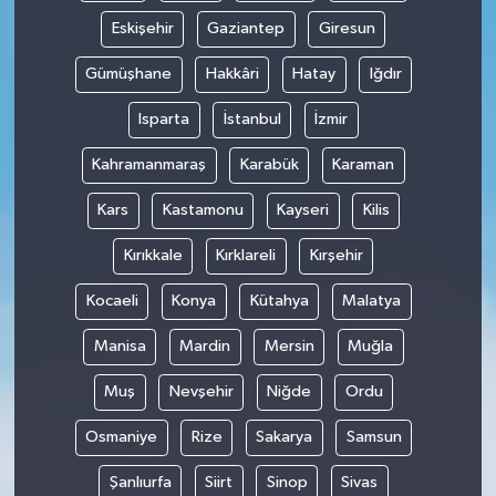
Eskişehir
Gaziantep
Giresun
Gümüşhane
Hakkâri
Hatay
Iğdır
Isparta
İstanbul
İzmir
Kahramanmaraş
Karabük
Karaman
Kars
Kastamonu
Kayseri
Kilis
Kırıkkale
Kırklareli
Kırşehir
Kocaeli
Konya
Kütahya
Malatya
Manisa
Mardin
Mersin
Muğla
Muş
Nevşehir
Niğde
Ordu
Osmaniye
Rize
Sakarya
Samsun
Şanlıurfa
Siirt
Sinop
Sivas