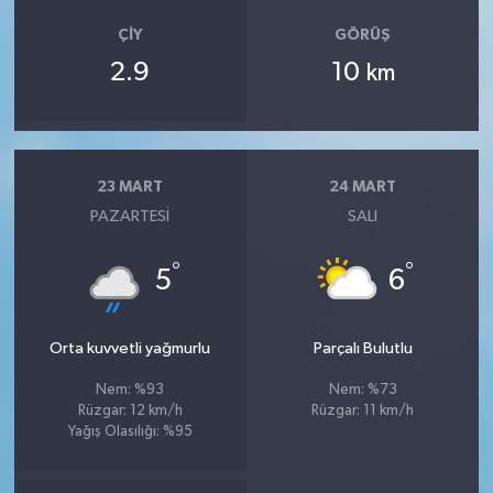
ÇIY
GÖRÜŞ
2.9
10
km
23 MART
24 MART
PAZARTESI
SALI
°
°
5
6
Orta kuvvetli yağmurlu
Parçalı Bulutlu
Nem: %93
Nem: %73
Rüzgar: 12 km/h
Rüzgar: 11 km/h
Yağış Olasılığı: %95