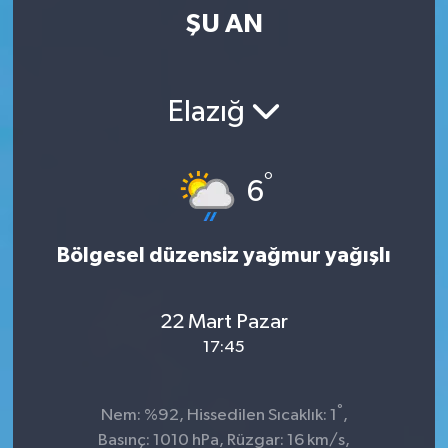
ŞU AN
Kültür-Sanat
Magazin
Elazığ
Özel haberler
°
6
Sağlık
Siyaset
Bölgesel düzensiz yağmur yağışlı
Spor
22 Mart Pazar
17:45
°
Nem: %92, Hissedilen Sıcaklık: 1
,
Basınç: 1010 hPa, Rüzgar: 16 km/s,