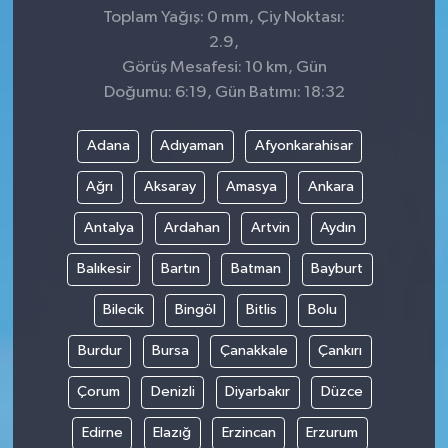
Toplam Yağış: 0 mm, Çiy Noktası:
2.9,
Görüş Mesafesi: 10 km, Gün
Doğumu: 6:19, Gün Batımı: 18:32
Adana
Adıyaman
Afyonkarahisar
Ağrı
Aksaray
Amasya
Ankara
Antalya
Ardahan
Artvin
Aydın
Balıkesir
Bartın
Batman
Bayburt
Bilecik
Bingöl
Bitlis
Bolu
Burdur
Bursa
Çanakkale
Çankırı
Çorum
Denizli
Diyarbakır
Düzce
Edirne
Elazığ
Erzincan
Erzurum