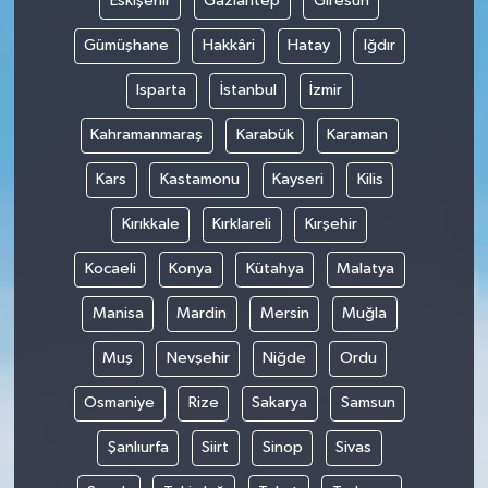
Eskişehir
Gaziantep
Giresun
Gümüşhane
Hakkâri
Hatay
Iğdır
Isparta
İstanbul
İzmir
Kahramanmaraş
Karabük
Karaman
Kars
Kastamonu
Kayseri
Kilis
Kırıkkale
Kırklareli
Kırşehir
Kocaeli
Konya
Kütahya
Malatya
Manisa
Mardin
Mersin
Muğla
Muş
Nevşehir
Niğde
Ordu
Osmaniye
Rize
Sakarya
Samsun
Şanlıurfa
Siirt
Sinop
Sivas