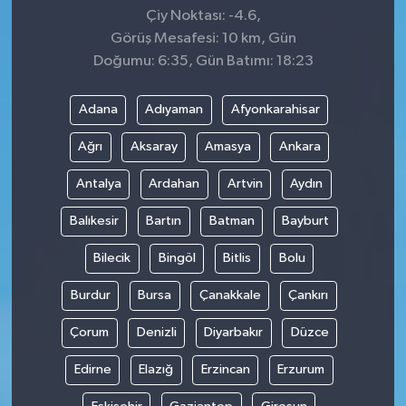
Çiy Noktası: -4.6,
Görüş Mesafesi: 10 km, Gün
Doğumu: 6:35, Gün Batımı: 18:23
Adana
Adıyaman
Afyonkarahisar
Ağrı
Aksaray
Amasya
Ankara
Antalya
Ardahan
Artvin
Aydın
Balıkesir
Bartın
Batman
Bayburt
Bilecik
Bingöl
Bitlis
Bolu
Burdur
Bursa
Çanakkale
Çankırı
Çorum
Denizli
Diyarbakır
Düzce
Edirne
Elazığ
Erzincan
Erzurum