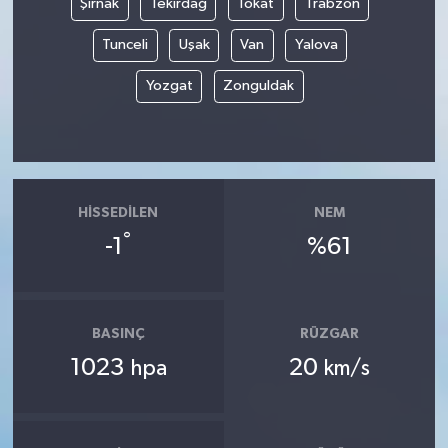
Şırnak
Tekirdağ
Tokat
Trabzon
Tunceli
Uşak
Van
Yalova
Yozgat
Zonguldak
HISSEDILEN
NEM
°
-1
%61
BASINÇ
RÜZGAR
1023
20
hpa
km/s