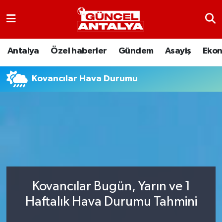
Antalya
Nöbetçi Eczaneler
Antalya
Özel haberler
Gündem
Asayiş
Eko
Asayiş
Hava Durumu
Kovancılar Hava Durumu
Bilim-Teknoloji
Namaz Vakitleri
Çevre
Trafik Durumu
Dünya
Süper Lig Puan Durumu ve Fikstür
Eğitim
Tüm Manşetler
Kovancılar Bugün, Yarın ve 1
Ekonomi
Son Dakika Haberleri
Haftalık Hava Durumu Tahmini
Gündem
Haber Arşivi