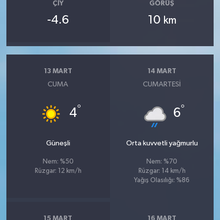
ÇIY
GÖRÜŞ
-4.6
10
km
13 MART
14 MART
CUMA
CUMARTESI
°
°
4
6
Güneşli
Orta kuvvetli yağmurlu
Nem: %50
Nem: %70
Rüzgar: 12 km/h
Rüzgar: 14 km/h
Yağış Olasılığı: %86
15 MART
16 MART