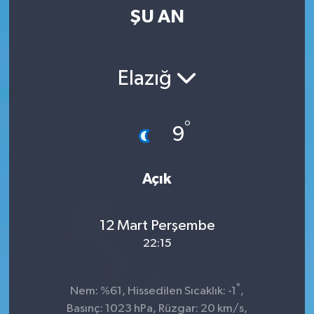
ŞU AN
Kültür-Sanat
Magazin
Elazığ
Özel haberler
°
9
Sağlık
Siyaset
Açık
Spor
12 Mart Perşembe
22:15
°
Nem: %61, Hissedilen Sıcaklık: -1
,
Basınç: 1023 hPa, Rüzgar: 20 km/s,