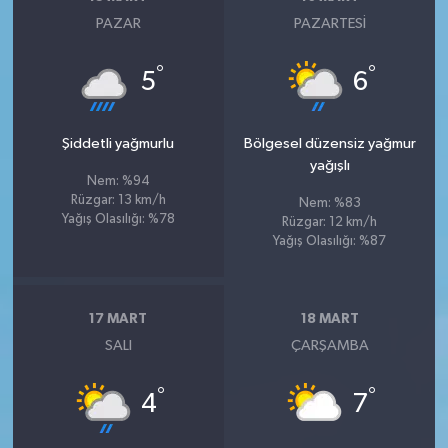
PAZAR
PAZARTESI
°
°
5
6
Şiddetli yağmurlu
Bölgesel düzensiz yağmur
yağışlı
Nem: %94
Rüzgar: 13 km/h
Nem: %83
Yağış Olasılığı: %78
Rüzgar: 12 km/h
Yağış Olasılığı: %87
17 MART
18 MART
SALI
ÇARŞAMBA
°
°
4
7