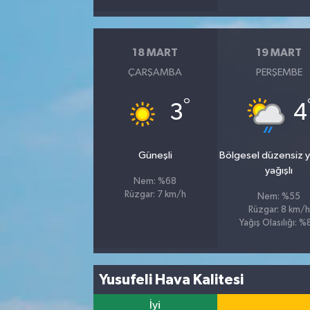
18 MART
19 MART
ÇARŞAMBA
PERŞEMBE
°
3
4
Güneşli
Bölgesel düzensiz 
yağışlı
Nem: %68
Rüzgar: 7 km/h
Nem: %55
Rüzgar: 8 km/h
Yağış Olasılığı: 
Yusufeli Hava Kalitesi
İyi