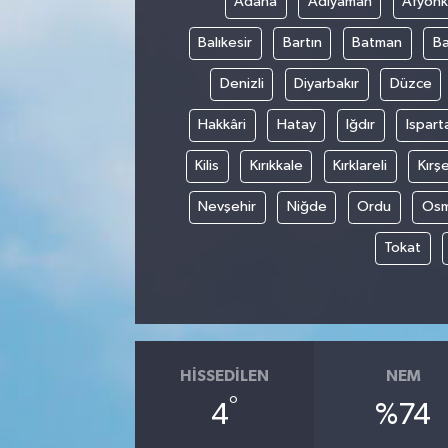
Adana
Adıyaman
Afyonk
Balıkesir
Bartın
Batman
Ba
Denizli
Diyarbakır
Düzce
Hakkâri
Hatay
Iğdır
Ispart
Kilis
Kırıkkale
Kırklareli
Kırşe
Nevşehir
Niğde
Ordu
Osm
Tokat
HISSEDILEN
NEM
°
4
%74