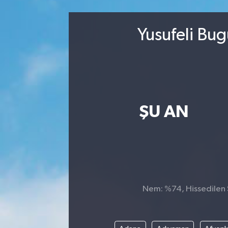
Kültür-Sanat
Yusufeli Bug
Magazin
Özel haberler
Sağlık
ŞU AN
Siyaset
Spor
Nem: %74, Hissedilen S