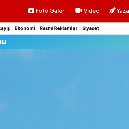
Foto Galeri
Video
Yaza
ayiş
Ekonomi
Resmi Reklamlar
Siyaset
mu