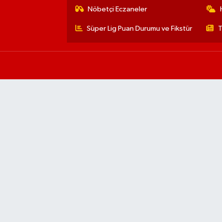
Nöbetçi Eczaneler
Süper Lig Puan Durumu ve Fikstür
T