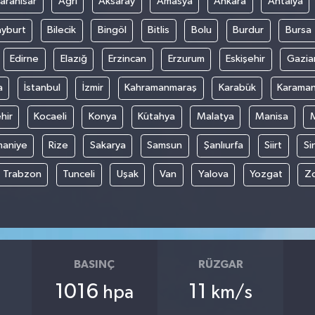
arahisar
Ağrı
Aksaray
Amasya
Ankara
Antalya
yburt
Bilecik
Bingöl
Bitlis
Bolu
Burdur
Bursa
Edirne
Elazığ
Erzincan
Erzurum
Eskişehir
Gazia
a
İstanbul
İzmir
Kahramanmaraş
Karabük
Karama
hir
Kocaeli
Konya
Kütahya
Malatya
Manisa
aniye
Rize
Sakarya
Samsun
Şanlıurfa
Siirt
Si
Trabzon
Tunceli
Uşak
Van
Yalova
Yozgat
Z
BASINÇ
RÜZGAR
1016
11
hpa
km/s