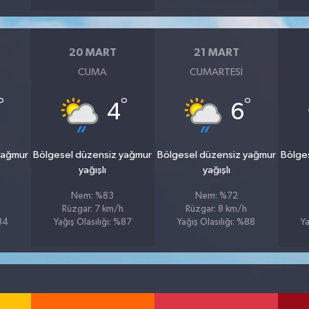
20 MART
21 MART
CUMA
CUMARTESI
°
°
°
4
6
yağmur
Bölgesel düzensiz yağmur
Bölgesel düzensiz yağmur
Bölge
yağışlı
yağışlı
Nem: %83
Nem: %72
Rüzgar: 7 km/h
Rüzgar: 8 km/h
%84
Yağış Olasılığı: %87
Yağış Olasılığı: %88
Ya