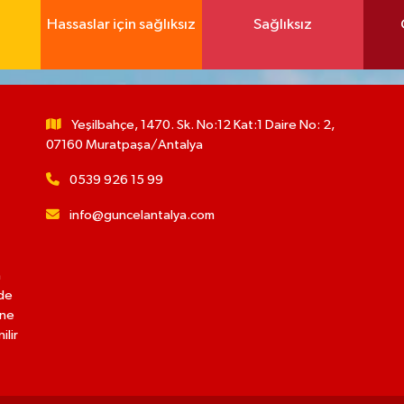
Hassaslar için sağlıksız
Sağlıksız
Yeşilbahçe, 1470. Sk. No:12 Kat:1 Daire No: 2,
07160 Muratpaşa/Antalya
0539 926 15 99
info@guncelantalya.com
n
lde
ine
ilir