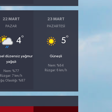
22 MART
23 MART
PAZAR
PAZARTESI
°
°
4
5
sel düzensiz yağmur
Güneşli
yağışlı
Nem: %64
Rüzgar: 6 km/h
Nem: %77
Rüzgar: 7 km/h
ğış Olasılığı: %87