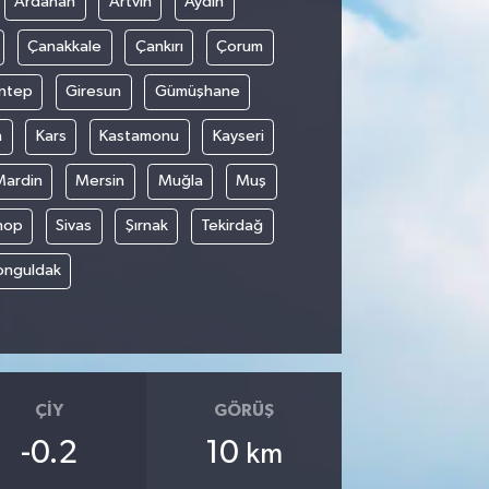
Ardahan
Artvin
Aydın
Çanakkale
Çankırı
Çorum
ntep
Giresun
Gümüşhane
n
Kars
Kastamonu
Kayseri
Mardin
Mersin
Muğla
Muş
nop
Sivas
Şırnak
Tekirdağ
onguldak
ÇIY
GÖRÜŞ
-0.2
10
km