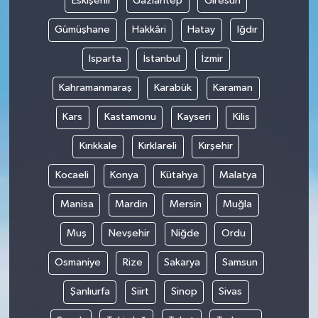
Eskişehir
Gaziantep
Giresun
Gümüşhane
Hakkâri
Hatay
Iğdır
Isparta
İstanbul
İzmir
Kahramanmaraş
Karabük
Karaman
Kars
Kastamonu
Kayseri
Kilis
Kırıkkale
Kırklareli
Kırşehir
Kocaeli
Konya
Kütahya
Malatya
Manisa
Mardin
Mersin
Muğla
Muş
Nevşehir
Niğde
Ordu
Osmaniye
Rize
Sakarya
Samsun
Şanlıurfa
Siirt
Sinop
Sivas