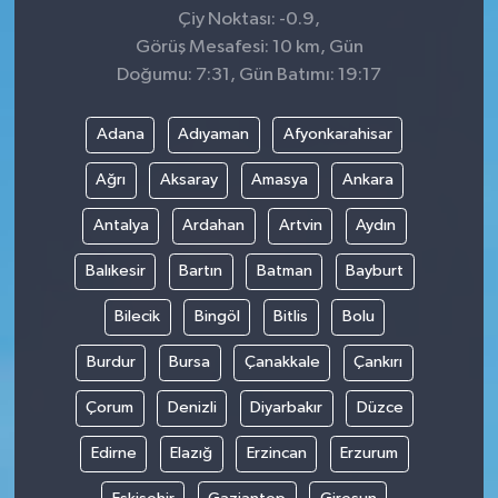
Çiy Noktası: -0.9,
Görüş Mesafesi: 10 km, Gün
Doğumu: 7:31, Gün Batımı: 19:17
Adana
Adıyaman
Afyonkarahisar
Ağrı
Aksaray
Amasya
Ankara
Antalya
Ardahan
Artvin
Aydın
Balıkesir
Bartın
Batman
Bayburt
Bilecik
Bingöl
Bitlis
Bolu
Burdur
Bursa
Çanakkale
Çankırı
Çorum
Denizli
Diyarbakır
Düzce
Edirne
Elazığ
Erzincan
Erzurum