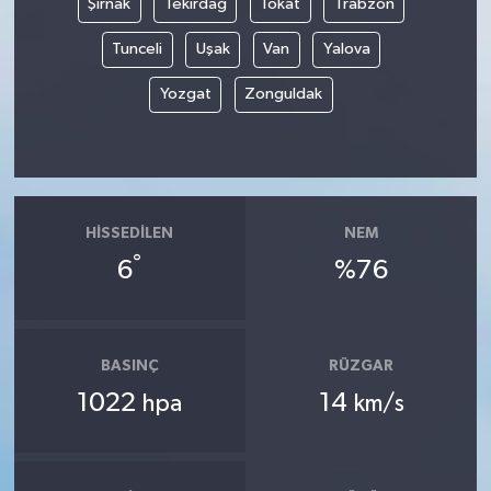
Şırnak
Tekirdağ
Tokat
Trabzon
Tunceli
Uşak
Van
Yalova
Yozgat
Zonguldak
HISSEDILEN
NEM
°
6
%76
BASINÇ
RÜZGAR
1022
14
hpa
km/s