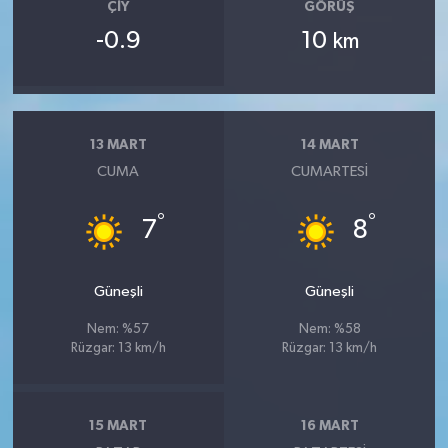
ÇIY
GÖRÜŞ
-0.9
10
km
13 MART
14 MART
CUMA
CUMARTESI
°
°
7
8
Güneşli
Güneşli
Nem: %57
Nem: %58
Rüzgar: 13 km/h
Rüzgar: 13 km/h
15 MART
16 MART