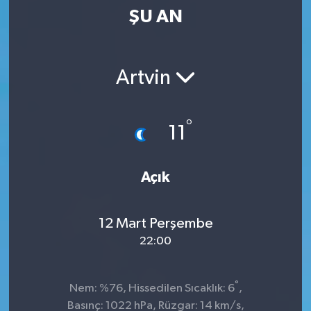
ŞU AN
Kültür-Sanat
Magazin
Artvin
Özel haberler
°
11
Sağlık
Siyaset
Açık
Spor
12 Mart Perşembe
22:00
°
Nem: %76, Hissedilen Sıcaklık: 6
,
Basınç: 1022 hPa, Rüzgar: 14 km/s,