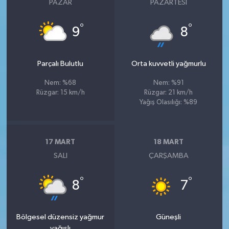
PAZAR
PAZARTESI
°
°
9
8
Parçalı Bulutlu
Orta kuvvetli yağmurlu
Nem: %68
Nem: %91
Rüzgar: 15 km/h
Rüzgar: 21 km/h
Yağış Olasılığı: %89
17 MART
18 MART
SALI
ÇARŞAMBA
°
°
8
7
Bölgesel düzensiz yağmur
Güneşli
yağışlı