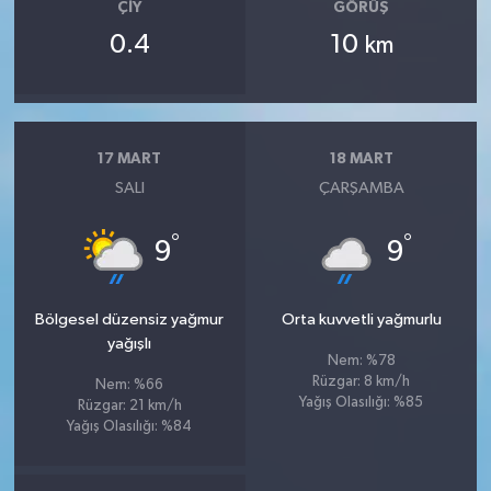
ÇIY
GÖRÜŞ
0.4
10
km
17 MART
18 MART
SALI
ÇARŞAMBA
°
°
9
9
Bölgesel düzensiz yağmur
Orta kuvvetli yağmurlu
yağışlı
Nem: %78
Rüzgar: 8 km/h
Nem: %66
Yağış Olasılığı: %85
Rüzgar: 21 km/h
Yağış Olasılığı: %84