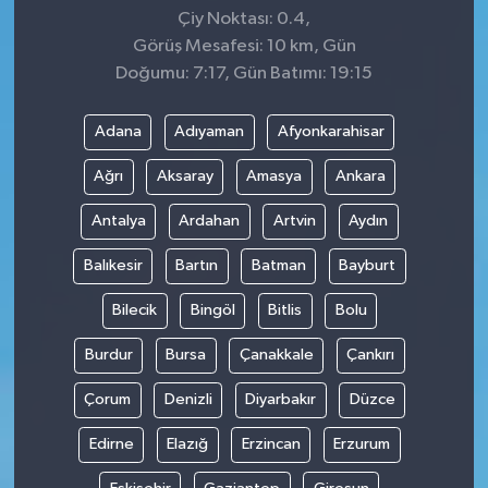
Çiy Noktası: 0.4,
Görüş Mesafesi: 10 km, Gün
Doğumu: 7:17, Gün Batımı: 19:15
Adana
Adıyaman
Afyonkarahisar
Ağrı
Aksaray
Amasya
Ankara
Antalya
Ardahan
Artvin
Aydın
Balıkesir
Bartın
Batman
Bayburt
Bilecik
Bingöl
Bitlis
Bolu
Burdur
Bursa
Çanakkale
Çankırı
Çorum
Denizli
Diyarbakır
Düzce
Edirne
Elazığ
Erzincan
Erzurum