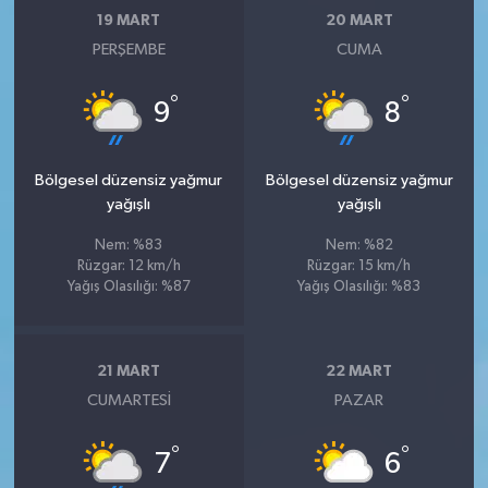
19 MART
20 MART
PERŞEMBE
CUMA
°
°
9
8
Bölgesel düzensiz yağmur
Bölgesel düzensiz yağmur
yağışlı
yağışlı
Nem: %83
Nem: %82
Rüzgar: 12 km/h
Rüzgar: 15 km/h
Yağış Olasılığı: %87
Yağış Olasılığı: %83
21 MART
22 MART
CUMARTESI
PAZAR
°
°
7
6