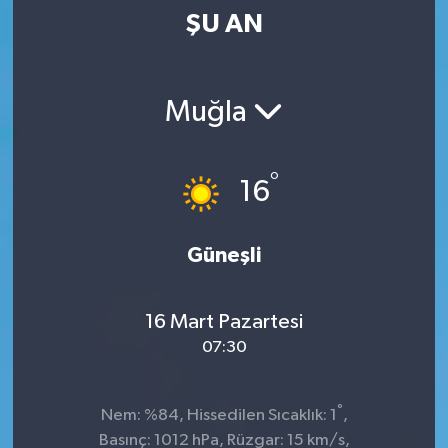
ŞU AN
Kültür-Sanat
Magazin
Muğla
Özel haberler
°
16
Sağlık
Siyaset
Güneşli
Spor
16 Mart Pazartesi
07:30
°
Nem: %84, Hissedilen Sıcaklık: 1
,
Basınç: 1012 hPa, Rüzgar: 15 km/s,