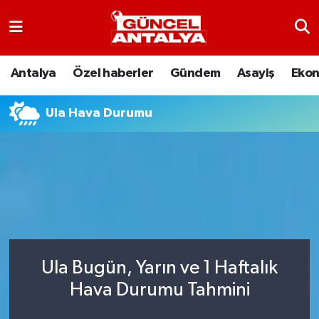
Antalya
Nöbetçi Eczaneler
Antalya
Özel haberler
Gündem
Asayiş
Eko
Asayiş
Hava Durumu
Ula Hava Durumu
Bilim-Teknoloji
Namaz Vakitleri
Çevre
Trafik Durumu
Dünya
Süper Lig Puan Durumu ve Fikstür
Eğitim
Tüm Manşetler
Ula Bugün, Yarın ve 1 Haftalık
Ekonomi
Son Dakika Haberleri
Hava Durumu Tahmini
Gündem
Haber Arşivi