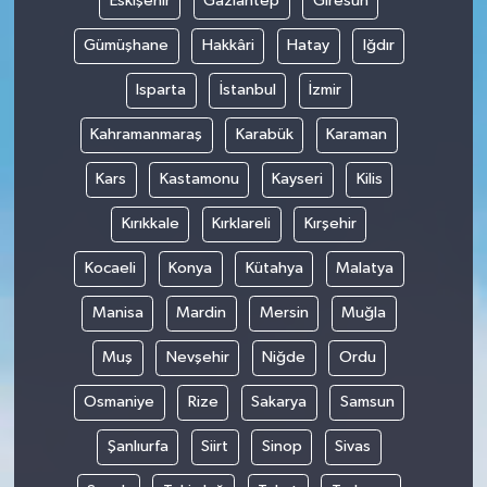
Eskişehir
Gaziantep
Giresun
Gümüşhane
Hakkâri
Hatay
Iğdır
Isparta
İstanbul
İzmir
Kahramanmaraş
Karabük
Karaman
Kars
Kastamonu
Kayseri
Kilis
Kırıkkale
Kırklareli
Kırşehir
Kocaeli
Konya
Kütahya
Malatya
Manisa
Mardin
Mersin
Muğla
Muş
Nevşehir
Niğde
Ordu
Osmaniye
Rize
Sakarya
Samsun
Şanlıurfa
Siirt
Sinop
Sivas