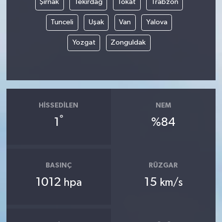
Şırnak
Tekirdağ
Tokat
Trabzon
Tunceli
Uşak
Van
Yalova
Yozgat
Zonguldak
HISSEDILEN
NEM
°
1
%84
BASINÇ
RÜZGAR
1012
15
hpa
km/s