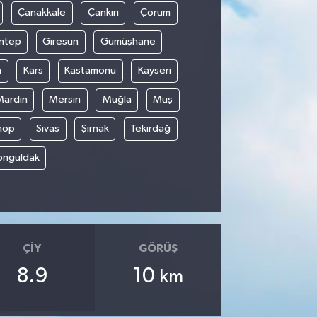
Çanakkale
Çankırı
Çorum
ntep
Giresun
Gümüşhane
n
Kars
Kastamonu
Kayseri
Mardin
Mersin
Muğla
Muş
nop
Sivas
Şırnak
Tekirdağ
onguldak
ÇIY
GÖRÜŞ
8.9
10
km