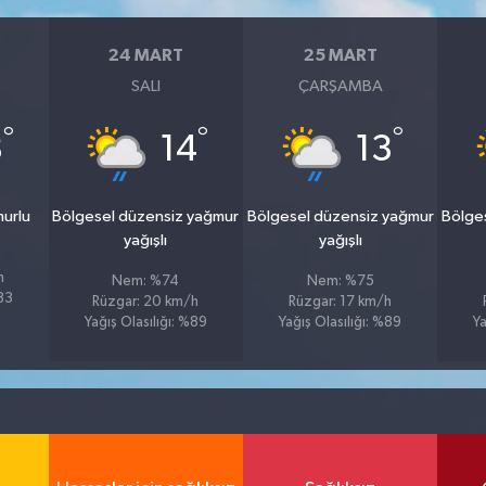
24 MART
25 MART
SALI
ÇARŞAMBA
°
°
°
3
14
13
murlu
Bölgesel düzensiz yağmur
Bölgesel düzensiz yağmur
Bölge
yağışlı
yağışlı
h
Nem: %74
Nem: %75
%83
Rüzgar: 20 km/h
Rüzgar: 17 km/h
Yağış Olasılığı: %89
Yağış Olasılığı: %89
Ya