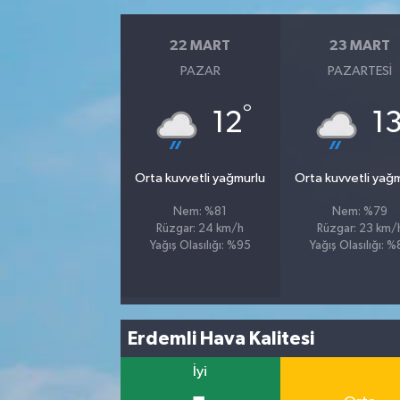
22 MART
23 MART
PAZAR
PAZARTESI
°
12
1
Orta kuvvetli yağmurlu
Orta kuvvetli yağ
Nem: %81
Nem: %79
Rüzgar: 24 km/h
Rüzgar: 23 km/
Yağış Olasılığı: %95
Yağış Olasılığı: 
Erdemli Hava Kalitesi
İyi