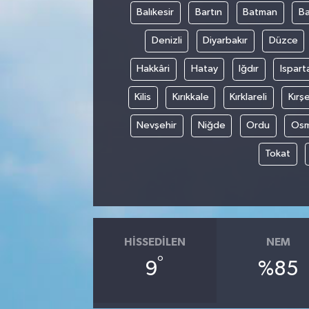
Balıkesir
Bartın
Batman
Ba
Denizli
Diyarbakır
Düzce
Hakkâri
Hatay
Iğdır
Ispart
Kilis
Kırıkkale
Kırklareli
Kırşe
Nevşehir
Niğde
Ordu
Osm
Tokat
HISSEDILEN
NEM
°
9
%85