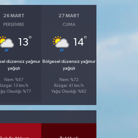
26 MART
27 MART
PERŞEMBE
CUMA
°
°
13
14
sel düzensiz yağmur
Bölgesel düzensiz yağmur
yağışlı
yağışlı
Nem: %67
Nem: %72
Rüzgar: 13 km/h
Rüzgar: 41 km/h
ğış Olasılığı: %77
Yağış Olasılığı: %82