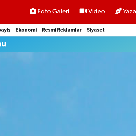
Foto Galeri
Video
Yaza
ayiş
Ekonomi
Resmi Reklamlar
Siyaset
mu