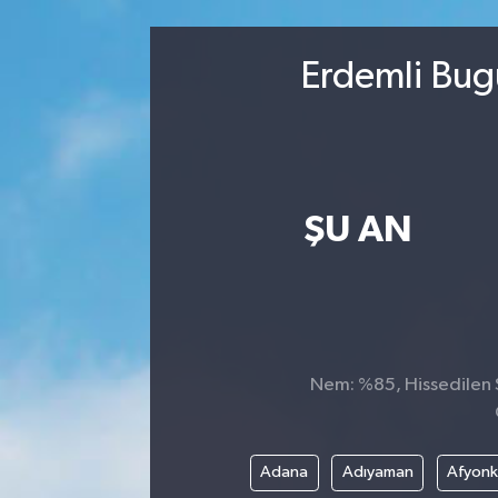
Kültür-Sanat
Erdemli Bug
Magazin
Özel haberler
Sağlık
ŞU AN
Siyaset
Spor
Nem: %85, Hissedilen S
Adana
Adıyaman
Afyonk