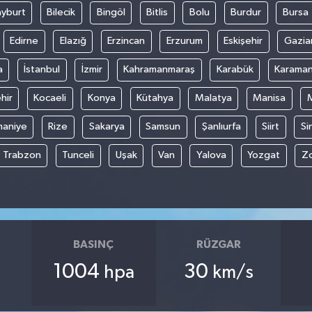
yburt
Bilecik
Bingöl
Bitlis
Bolu
Burdur
Bursa
Edirne
Elazığ
Erzincan
Erzurum
Eskişehir
Gazia
a
İstanbul
İzmir
Kahramanmaraş
Karabük
Karama
hir
Kocaeli
Konya
Kütahya
Malatya
Manisa
aniye
Rize
Sakarya
Samsun
Şanlıurfa
Siirt
Si
Trabzon
Tunceli
Uşak
Van
Yalova
Yozgat
Z
BASINÇ
RÜZGAR
1004
30
hpa
km/s