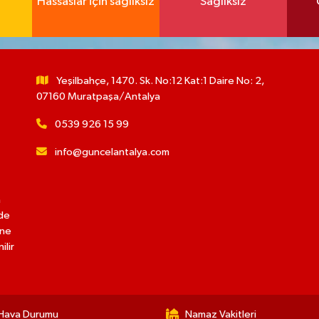
Hassaslar için sağlıksız
Sağlıksız
Yeşilbahçe, 1470. Sk. No:12 Kat:1 Daire No: 2,
07160 Muratpaşa/Antalya
0539 926 15 99
info@guncelantalya.com
n
lde
ine
ilir
Hava Durumu
Namaz Vakitleri