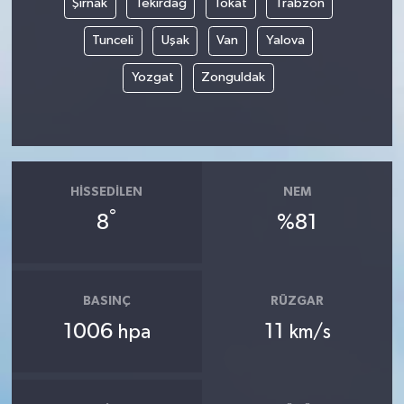
Şırnak
Tekirdağ
Tokat
Trabzon
Tunceli
Uşak
Van
Yalova
Yozgat
Zonguldak
HISSEDILEN
NEM
°
8
%81
BASINÇ
RÜZGAR
1006
11
hpa
km/s