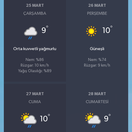
25 MART
26 MART
ÇARŞAMBA
PERŞEMBE
°
°
9
10
Orta kuvvetli yağmurlu
Güneşli
Nem: %86
Nem: %74
Rüzgar: 10 km/h
Rüzgar: 9 km/h
Yağış Olasılığı: %89
27 MART
28 MART
CUMA
CUMARTESI
°
°
10
9