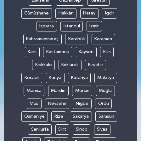
Eskişehir
Gaziantep
Giresun
Gümüşhane
Hakkâri
Hatay
Iğdır
Isparta
İstanbul
İzmir
Kahramanmaraş
Karabük
Karaman
Kars
Kastamonu
Kayseri
Kilis
Kırıkkale
Kırklareli
Kırşehir
Kocaeli
Konya
Kütahya
Malatya
Manisa
Mardin
Mersin
Muğla
Muş
Nevşehir
Niğde
Ordu
Osmaniye
Rize
Sakarya
Samsun
Şanlıurfa
Siirt
Sinop
Sivas