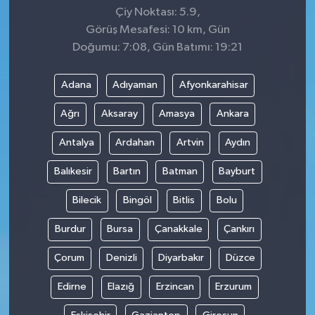
Çiy Noktası: 5.9,
Görüş Mesafesi: 10 km, Gün
Doğumu: 7:08, Gün Batımı: 19:21
Adana
Adıyaman
Afyonkarahisar
Ağrı
Aksaray
Amasya
Ankara
Antalya
Ardahan
Artvin
Aydın
Balıkesir
Bartın
Batman
Bayburt
Bilecik
Bingöl
Bitlis
Bolu
Burdur
Bursa
Çanakkale
Çankırı
Çorum
Denizli
Diyarbakır
Düzce
Edirne
Elazığ
Erzincan
Erzurum