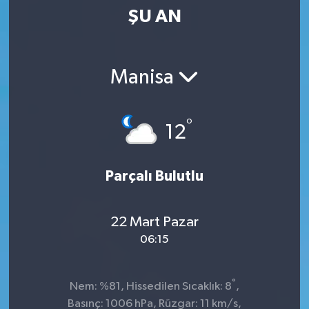
ŞU AN
Kültür-Sanat
Magazin
Manisa
Özel haberler
°
12
Sağlık
Siyaset
Parçalı Bulutlu
Spor
22 Mart Pazar
06:15
°
Nem: %81, Hissedilen Sıcaklık: 8
,
Basınç: 1006 hPa, Rüzgar: 11 km/s,