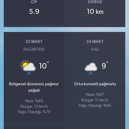
ÇIY
GÖRÜŞ
5.9
10
km
23 MART
24 MART
PAZARTESI
SALI
°
°
10
9
Bölgesel düzensiz yağmur
Orta kuvvetli yağmurlu
yağışlı
Nem: %87
Rüzgar: 11 km/h
Nem: %80
Yağış Olasılığı: %85
Rüzgar: 12 km/h
Yağış Olasılığı: %79