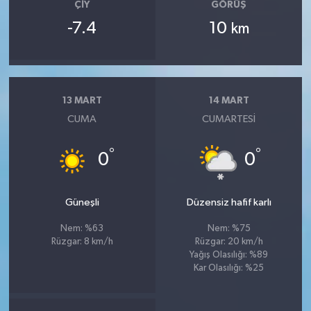
ÇIY
GÖRÜŞ
-7.4
10
km
13 MART
14 MART
CUMA
CUMARTESI
°
°
0
0
Güneşli
Düzensiz hafif karlı
Nem: %63
Nem: %75
Rüzgar: 8 km/h
Rüzgar: 20 km/h
Yağış Olasılığı: %89
Kar Olasılığı: %25