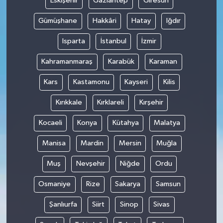
Eskişehir
Gaziantep
Giresun
Gümüşhane
Hakkâri
Hatay
Iğdır
Isparta
İstanbul
İzmir
Kahramanmaraş
Karabük
Karaman
Kars
Kastamonu
Kayseri
Kilis
Kırıkkale
Kırklareli
Kırşehir
Kocaeli
Konya
Kütahya
Malatya
Manisa
Mardin
Mersin
Muğla
Muş
Nevşehir
Niğde
Ordu
Osmaniye
Rize
Sakarya
Samsun
Şanlıurfa
Siirt
Sinop
Sivas