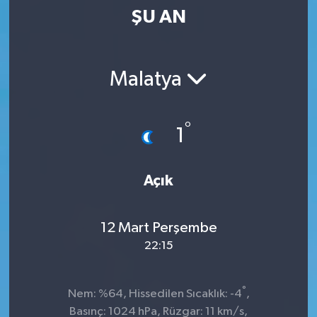
ŞU AN
Kültür-Sanat
Magazin
Malatya
Özel haberler
°
1
Sağlık
Siyaset
Açık
Spor
12 Mart Perşembe
22:15
°
Nem: %64, Hissedilen Sıcaklık: -4
,
Basınç: 1024 hPa, Rüzgar: 11 km/s,