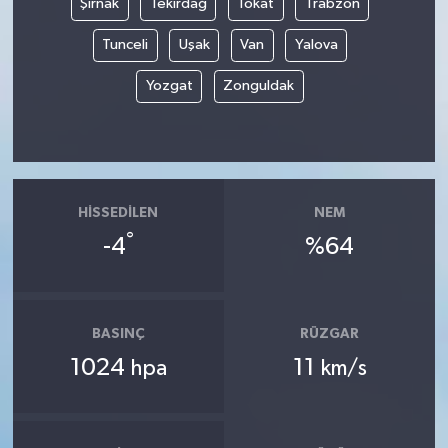
Şırnak
Tekirdağ
Tokat
Trabzon
Tunceli
Uşak
Van
Yalova
Yozgat
Zonguldak
HISSEDILEN
NEM
°
-4
%64
BASINÇ
RÜZGAR
1024
11
hpa
km/s