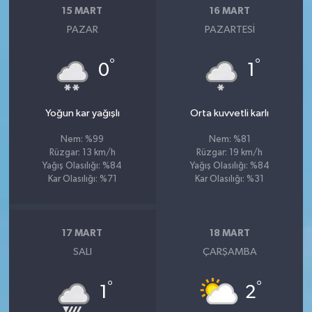
15 MART
16 MART
PAZAR
PAZARTESI
°
°
0
1
Yoğun kar yağışlı
Orta kuvvetli karlı
Nem: %99
Nem: %81
Rüzgar: 13 km/h
Rüzgar: 19 km/h
Yağış Olasılığı: %84
Yağış Olasılığı: %84
Kar Olasılığı: %71
Kar Olasılığı: %31
17 MART
18 MART
SALI
ÇARŞAMBA
°
°
1
2