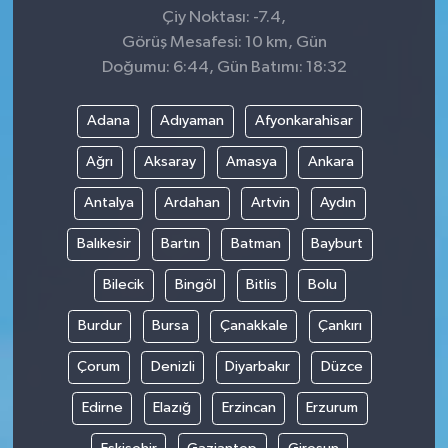
Çiy Noktası: -7.4,
Görüş Mesafesi: 10 km, Gün
Doğumu: 6:44, Gün Batımı: 18:32
Adana
Adıyaman
Afyonkarahisar
Ağrı
Aksaray
Amasya
Ankara
Antalya
Ardahan
Artvin
Aydın
Balıkesir
Bartın
Batman
Bayburt
Bilecik
Bingöl
Bitlis
Bolu
Burdur
Bursa
Çanakkale
Çankırı
Çorum
Denizli
Diyarbakır
Düzce
Edirne
Elazığ
Erzincan
Erzurum