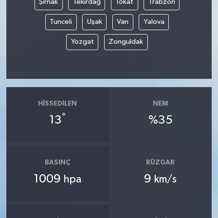
Şırnak
Tekirdağ
Tokat
Trabzon
Tunceli
Uşak
Van
Yalova
Yozgat
Zonguldak
HISSEDILEN
NEM
°
13
%35
BASINÇ
RÜZGAR
1009
9
hpa
km/s