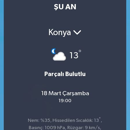
ŞU AN
Kültür-Sanat
Magazin
Konya
Özel haberler
°
13
Sağlık
Siyaset
Parçalı Bulutlu
Spor
18 Mart Çarşamba
19:00
°
Nem: %35, Hissedilen Sıcaklık: 13
,
Basınç: 1009 hPa, Rüzgar: 9 km/s,