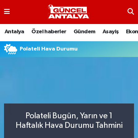
Antalya
Nöbetçi Eczaneler
Antalya
Özel haberler
Gündem
Asayiş
Eko
Asayiş
Hava Durumu
Polateli Hava Durumu
Bilim-Teknoloji
Namaz Vakitleri
Çevre
Trafik Durumu
Dünya
Süper Lig Puan Durumu ve Fikstür
Eğitim
Tüm Manşetler
Polateli Bugün, Yarın ve 1
Ekonomi
Son Dakika Haberleri
Haftalık Hava Durumu Tahmini
Gündem
Haber Arşivi