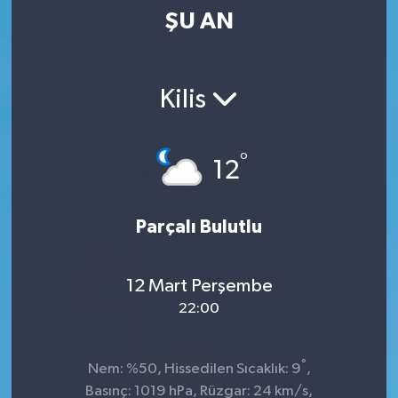
ŞU AN
Kültür-Sanat
Magazin
Kilis
Özel haberler
°
12
Sağlık
Siyaset
Parçalı Bulutlu
Spor
12 Mart Perşembe
22:00
°
Nem: %50, Hissedilen Sıcaklık: 9
,
Basınç: 1019 hPa, Rüzgar: 24 km/s,