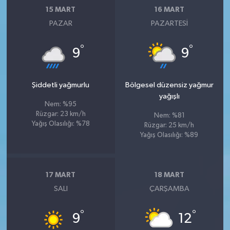
15 MART
16 MART
PAZAR
PAZARTESI
°
°
9
9
Şiddetli yağmurlu
Bölgesel düzensiz yağmur
yağışlı
Nem: %95
Rüzgar: 23 km/h
Nem: %81
Yağış Olasılığı: %78
Rüzgar: 25 km/h
Yağış Olasılığı: %89
17 MART
18 MART
SALI
ÇARŞAMBA
°
°
9
12