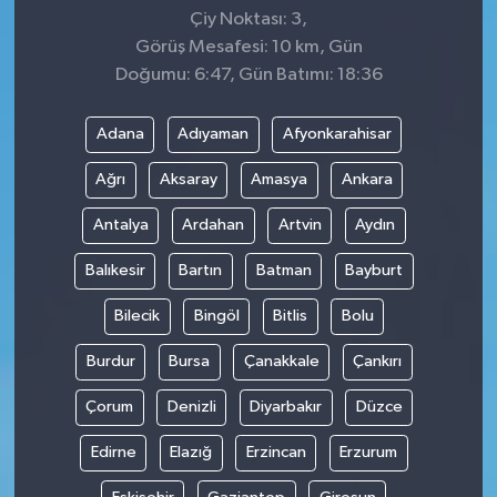
Çiy Noktası: 3,
Görüş Mesafesi: 10 km, Gün
Doğumu: 6:47, Gün Batımı: 18:36
Adana
Adıyaman
Afyonkarahisar
Ağrı
Aksaray
Amasya
Ankara
Antalya
Ardahan
Artvin
Aydın
Balıkesir
Bartın
Batman
Bayburt
Bilecik
Bingöl
Bitlis
Bolu
Burdur
Bursa
Çanakkale
Çankırı
Çorum
Denizli
Diyarbakır
Düzce
Edirne
Elazığ
Erzincan
Erzurum