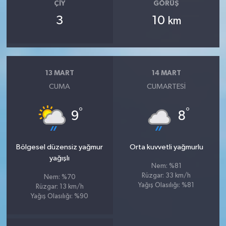
ÇIY
GÖRÜŞ
3
10
km
13 MART
14 MART
CUMA
CUMARTESI
°
°
9
8
Bölgesel düzensiz yağmur
Orta kuvvetli yağmurlu
yağışlı
Nem: %81
Rüzgar: 33 km/h
Nem: %70
Yağış Olasılığı: %81
Rüzgar: 13 km/h
Yağış Olasılığı: %90