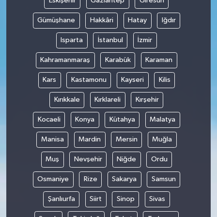
Eskişehir
Gaziantep
Giresun
Gümüşhane
Hakkâri
Hatay
Iğdır
Isparta
İstanbul
İzmir
Kahramanmaraş
Karabük
Karaman
Kars
Kastamonu
Kayseri
Kilis
Kırıkkale
Kırklareli
Kırşehir
Kocaeli
Konya
Kütahya
Malatya
Manisa
Mardin
Mersin
Muğla
Muş
Nevşehir
Niğde
Ordu
Osmaniye
Rize
Sakarya
Samsun
Şanlıurfa
Siirt
Sinop
Sivas