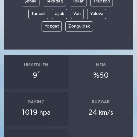
Şırnak
Tekirdağ
Tokat
Trabzon
Tunceli
Uşak
Van
Yalova
Yozgat
Zonguldak
HISSEDILEN
NEM
°
9
%50
BASINÇ
RÜZGAR
1019
24
hpa
km/s