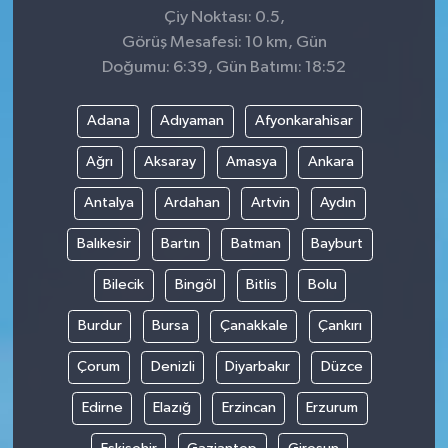
Çiy Noktası: 0.5,
Görüş Mesafesi: 10 km, Gün
Doğumu: 6:39, Gün Batımı: 18:52
Adana
Adıyaman
Afyonkarahisar
Ağrı
Aksaray
Amasya
Ankara
Antalya
Ardahan
Artvin
Aydın
Balıkesir
Bartın
Batman
Bayburt
Bilecik
Bingöl
Bitlis
Bolu
Burdur
Bursa
Çanakkale
Çankırı
Çorum
Denizli
Diyarbakır
Düzce
Edirne
Elazığ
Erzincan
Erzurum