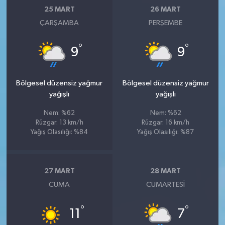
25 MART
26 MART
ÇARŞAMBA
PERŞEMBE
°
°
9
9
Bölgesel düzensiz yağmur
Bölgesel düzensiz yağmur
yağışlı
yağışlı
Nem: %62
Nem: %62
Rüzgar: 13 km/h
Rüzgar: 16 km/h
Yağış Olasılığı: %84
Yağış Olasılığı: %87
27 MART
28 MART
CUMA
CUMARTESI
°
°
11
7