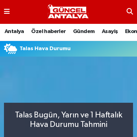
Antalya
Nöbetçi Eczaneler
Antalya
Özel haberler
Gündem
Asayiş
Eko
Asayiş
Hava Durumu
Talas Hava Durumu
Bilim-Teknoloji
Namaz Vakitleri
Çevre
Trafik Durumu
Dünya
Süper Lig Puan Durumu ve Fikstür
Eğitim
Tüm Manşetler
Talas Bugün, Yarın ve 1 Haftalık
Ekonomi
Son Dakika Haberleri
Hava Durumu Tahmini
Gündem
Haber Arşivi