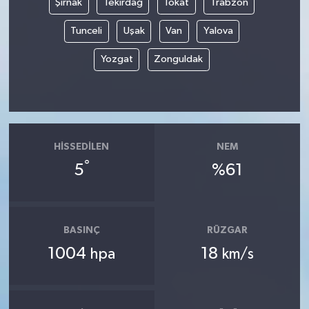
Şırnak
Tekirdağ
Tokat
Trabzon
Tunceli
Uşak
Van
Yalova
Yozgat
Zonguldak
HISSEDILEN
NEM
°
5
%61
BASINÇ
RÜZGAR
1004
18
hpa
km/s