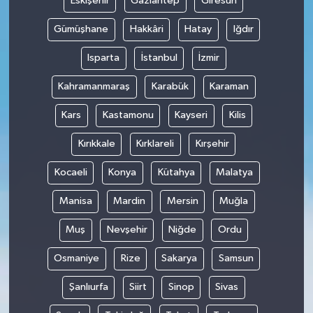
Eskişehir
Gaziantep
Giresun
Gümüşhane
Hakkâri
Hatay
Iğdır
Isparta
İstanbul
İzmir
Kahramanmaraş
Karabük
Karaman
Kars
Kastamonu
Kayseri
Kilis
Kırıkkale
Kırklareli
Kırşehir
Kocaeli
Konya
Kütahya
Malatya
Manisa
Mardin
Mersin
Muğla
Muş
Nevşehir
Niğde
Ordu
Osmaniye
Rize
Sakarya
Samsun
Şanlıurfa
Siirt
Sinop
Sivas