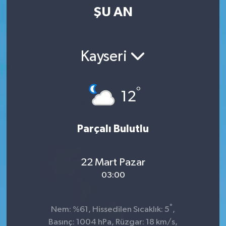
ŞU AN
Kültür-Sanat
Magazin
Kayseri
Özel haberler
°
12
Sağlık
Siyaset
Parçalı Bulutlu
Spor
22 Mart Pazar
03:00
°
Nem: %61, Hissedilen Sıcaklık: 5
,
Basınç: 1004 hPa, Rüzgar: 18 km/s,