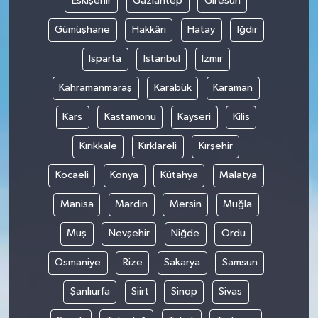
Eskişehir
Gaziantep
Giresun
Gümüşhane
Hakkâri
Hatay
Iğdır
Isparta
İstanbul
İzmir
Kahramanmaraş
Karabük
Karaman
Kars
Kastamonu
Kayseri
Kilis
Kırıkkale
Kırklareli
Kırşehir
Kocaeli
Konya
Kütahya
Malatya
Manisa
Mardin
Mersin
Muğla
Muş
Nevşehir
Niğde
Ordu
Osmaniye
Rize
Sakarya
Samsun
Şanlıurfa
Siirt
Sinop
Sivas