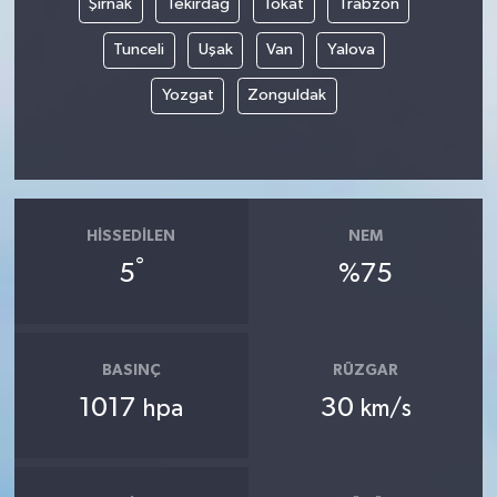
Şırnak
Tekirdağ
Tokat
Trabzon
Tunceli
Uşak
Van
Yalova
Yozgat
Zonguldak
HISSEDILEN
NEM
°
5
%75
BASINÇ
RÜZGAR
1017
30
hpa
km/s