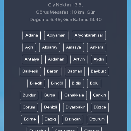
Çiy Noktası: 3.5,
Görüş Mesafesi: 10 km, Gün
Doğumu: 6:49, Gün Batımı: 18:40
Adana
Adıyaman
Afyonkarahisar
Ağrı
Aksaray
Amasya
Ankara
Antalya
Ardahan
Artvin
Aydın
Balıkesir
Bartın
Batman
Bayburt
Bilecik
Bingöl
Bitlis
Bolu
Burdur
Bursa
Çanakkale
Çankırı
Çorum
Denizli
Diyarbakır
Düzce
Edirne
Elazığ
Erzincan
Erzurum