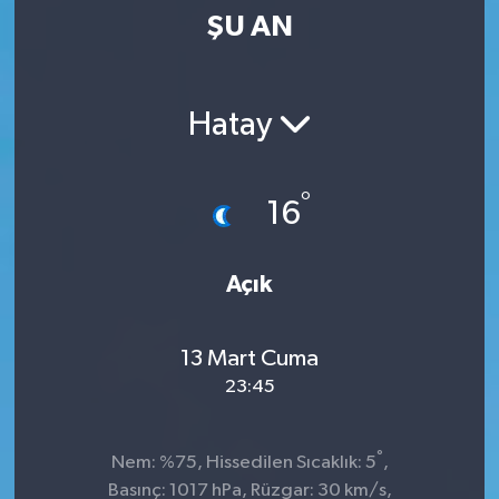
ŞU AN
Kültür-Sanat
Magazin
Hatay
Özel haberler
°
16
Sağlık
Siyaset
Açık
Spor
13 Mart Cuma
23:45
°
Nem: %75, Hissedilen Sıcaklık: 5
,
Basınç: 1017 hPa, Rüzgar: 30 km/s,