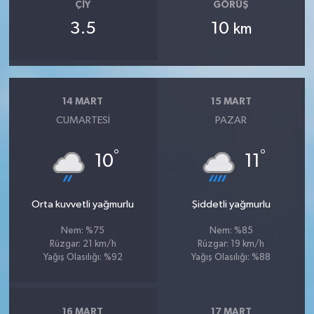
ÇIY
GÖRÜŞ
3.5
10
km
14 MART
15 MART
CUMARTESI
PAZAR
°
°
10
11
Orta kuvvetli yağmurlu
Şiddetli yağmurlu
Nem: %75
Nem: %85
Rüzgar: 21 km/h
Rüzgar: 19 km/h
Yağış Olasılığı: %92
Yağış Olasılığı: %88
16 MART
17 MART