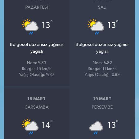
PAZARTESI
SALI
°
°
13
13
Bölgesel düzensiz yağmur
Bölgesel düzensiz yağmur
yağışlı
yağışlı
Nem: %83
Nem: %82
Rüzgar: 16 km/h
Rüzgar: 11 km/h
Yağış Olasılığı: %87
Yağış Olasılığı: %89
18 MART
19 MART
ÇARŞAMBA
PERŞEMBE
°
°
14
13