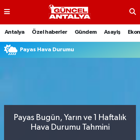
Antalya
Nöbetçi Eczaneler
Antalya
Özel haberler
Gündem
Asayiş
Eko
Asayiş
Hava Durumu
Payas Hava Durumu
Bilim-Teknoloji
Namaz Vakitleri
Çevre
Trafik Durumu
Dünya
Süper Lig Puan Durumu ve Fikstür
Eğitim
Tüm Manşetler
Payas Bugün, Yarın ve 1 Haftalık
Ekonomi
Son Dakika Haberleri
Hava Durumu Tahmini
Gündem
Haber Arşivi