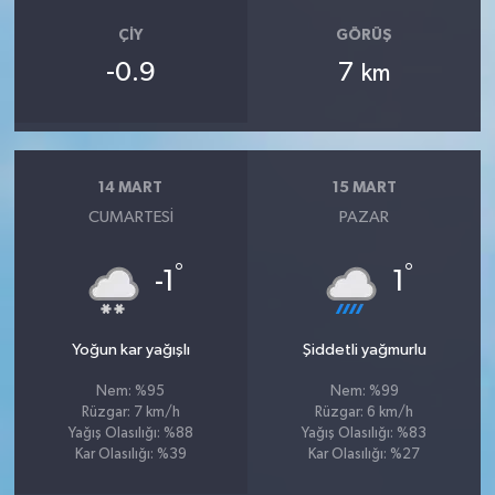
ÇIY
GÖRÜŞ
-0.9
7
km
14 MART
15 MART
CUMARTESI
PAZAR
°
°
-1
1
Yoğun kar yağışlı
Şiddetli yağmurlu
Nem: %95
Nem: %99
Rüzgar: 7 km/h
Rüzgar: 6 km/h
Yağış Olasılığı: %88
Yağış Olasılığı: %83
Kar Olasılığı: %39
Kar Olasılığı: %27