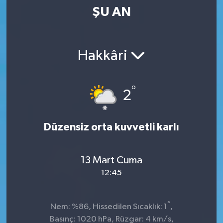
ŞU AN
Kültür-Sanat
Magazin
Hakkâri
Özel haberler
°
2
Sağlık
Siyaset
Düzensiz orta kuvvetli karlı
Spor
13 Mart Cuma
12:45
°
Nem: %86, Hissedilen Sıcaklık: 1
,
Basınç: 1020 hPa, Rüzgar: 4 km/s,