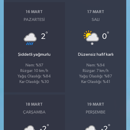
16 MART
17 MART
PAZARTESI
SALI
°
°
2
0
Şiddetli yağmurlu
Düzensiz hafif karlı
Nem: %97
Nem: %94
Rüzgar: 10 km/h
Rüzgar: 7 km/h
Yağış Olasılığı: %84
Yağış Olasılığı: %87
Kar Olasılığı: %30
Kar Olasılığı: %41
18 MART
19 MART
ÇARŞAMBA
PERŞEMBE
°
°
-2
-2