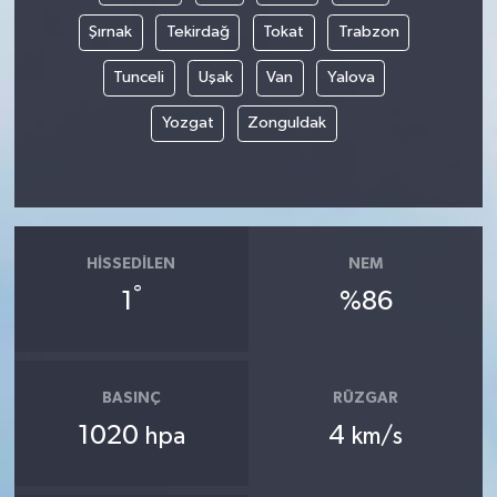
Şırnak
Tekirdağ
Tokat
Trabzon
Tunceli
Uşak
Van
Yalova
Yozgat
Zonguldak
HISSEDILEN
NEM
°
1
%86
BASINÇ
RÜZGAR
1020
4
hpa
km/s