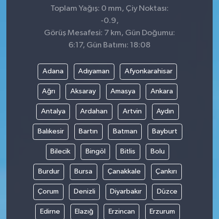
Toplam Yağış: 0 mm, Çiy Noktası:
-0.9,
Görüş Mesafesi: 7 km, Gün Doğumu:
6:17, Gün Batımı: 18:08
Adana
Adıyaman
Afyonkarahisar
Ağrı
Aksaray
Amasya
Ankara
Antalya
Ardahan
Artvin
Aydın
Balıkesir
Bartın
Batman
Bayburt
Bilecik
Bingöl
Bitlis
Bolu
Burdur
Bursa
Çanakkale
Çankırı
Çorum
Denizli
Diyarbakır
Düzce
Edirne
Elazığ
Erzincan
Erzurum