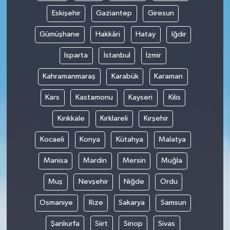
Eskişehir
Gaziantep
Giresun
Gümüşhane
Hakkâri
Hatay
Iğdır
Isparta
İstanbul
İzmir
Kahramanmaraş
Karabük
Karaman
Kars
Kastamonu
Kayseri
Kilis
Kırıkkale
Kırklareli
Kırşehir
Kocaeli
Konya
Kütahya
Malatya
Manisa
Mardin
Mersin
Muğla
Muş
Nevşehir
Niğde
Ordu
Osmaniye
Rize
Sakarya
Samsun
Şanlıurfa
Siirt
Sinop
Sivas