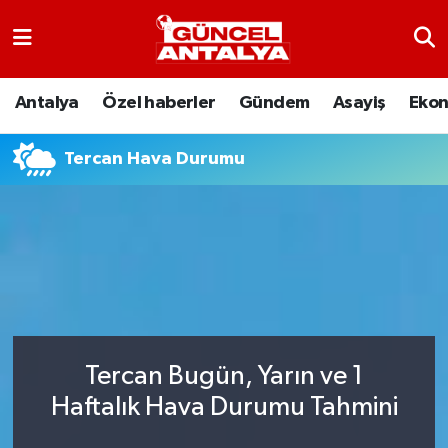
Antalya
Nöbetçi Eczaneler
Antalya
Özel haberler
Gündem
Asayiş
Eko
Asayiş
Hava Durumu
Tercan Hava Durumu
Bilim-Teknoloji
Namaz Vakitleri
Çevre
Trafik Durumu
Dünya
Süper Lig Puan Durumu ve Fikstür
Eğitim
Tüm Manşetler
Tercan Bugün, Yarın ve 1
Ekonomi
Son Dakika Haberleri
Haftalık Hava Durumu Tahmini
Gündem
Haber Arşivi