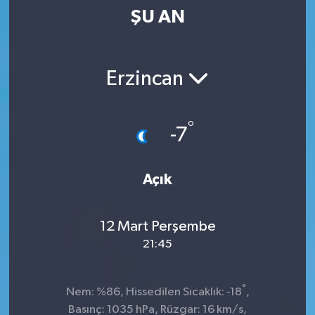
ŞU AN
Kültür-Sanat
Magazin
Erzincan
Özel haberler
°
-7
Sağlık
Siyaset
Açık
Spor
12 Mart Perşembe
21:45
°
Nem: %86, Hissedilen Sıcaklık: -18
,
Basınç: 1035 hPa, Rüzgar: 16 km/s,