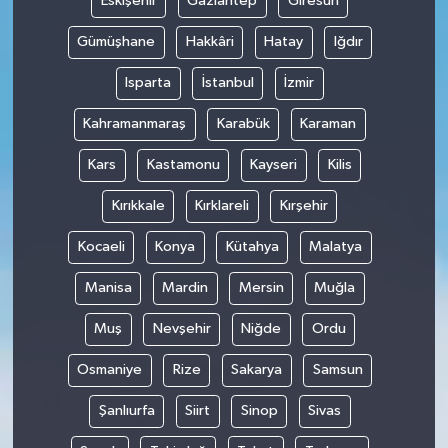
Eskişehir
Gaziantep
Giresun
Gümüşhane
Hakkâri
Hatay
Iğdır
Isparta
İstanbul
İzmir
Kahramanmaraş
Karabük
Karaman
Kars
Kastamonu
Kayseri
Kilis
Kırıkkale
Kırklareli
Kırşehir
Kocaeli
Konya
Kütahya
Malatya
Manisa
Mardin
Mersin
Muğla
Muş
Nevşehir
Niğde
Ordu
Osmaniye
Rize
Sakarya
Samsun
Şanlıurfa
Siirt
Sinop
Sivas