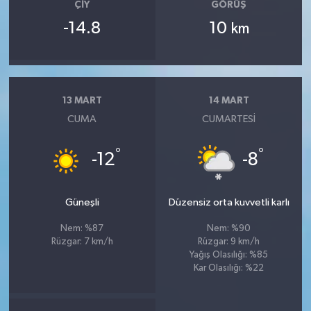
ÇIY
GÖRÜŞ
-14.8
10
km
13 MART
14 MART
CUMA
CUMARTESI
°
°
-12
-8
Güneşli
Düzensiz orta kuvvetli karlı
Nem: %87
Nem: %90
Rüzgar: 7 km/h
Rüzgar: 9 km/h
Yağış Olasılığı: %85
Kar Olasılığı: %22