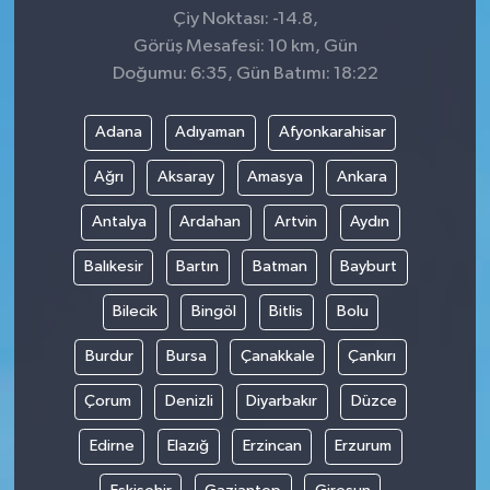
Çiy Noktası: -14.8,
Görüş Mesafesi: 10 km, Gün
Doğumu: 6:35, Gün Batımı: 18:22
Adana
Adıyaman
Afyonkarahisar
Ağrı
Aksaray
Amasya
Ankara
Antalya
Ardahan
Artvin
Aydın
Balıkesir
Bartın
Batman
Bayburt
Bilecik
Bingöl
Bitlis
Bolu
Burdur
Bursa
Çanakkale
Çankırı
Çorum
Denizli
Diyarbakır
Düzce
Edirne
Elazığ
Erzincan
Erzurum