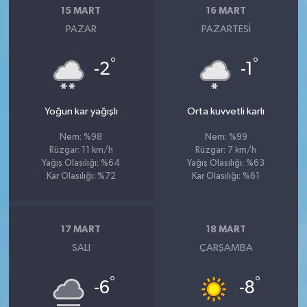
15 MART
16 MART
PAZAR
PAZARTESI
°
°
-2
-1
Yoğun kar yağışlı
Orta kuvvetli karlı
Nem: %98
Nem: %99
Rüzgar: 11 km/h
Rüzgar: 7 km/h
Yağış Olasılığı: %64
Yağış Olasılığı: %63
Kar Olasılığı: %72
Kar Olasılığı: %61
17 MART
18 MART
SALI
ÇARŞAMBA
°
°
-6
-8