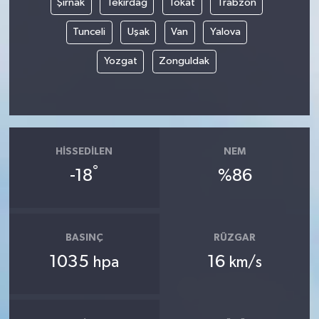
Şırnak
Tekirdağ
Tokat
Trabzon
Tunceli
Uşak
Van
Yalova
Yozgat
Zonguldak
HISSEDILEN
NEM
°
-18
%86
BASINÇ
RÜZGAR
1035
16
hpa
km/s