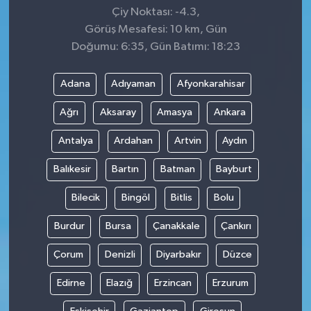
Çiy Noktası: -4.3,
Görüş Mesafesi: 10 km, Gün
Doğumu: 6:35, Gün Batımı: 18:23
Adana
Adıyaman
Afyonkarahisar
Ağrı
Aksaray
Amasya
Ankara
Antalya
Ardahan
Artvin
Aydın
Balıkesir
Bartın
Batman
Bayburt
Bilecik
Bingöl
Bitlis
Bolu
Burdur
Bursa
Çanakkale
Çankırı
Çorum
Denizli
Diyarbakır
Düzce
Edirne
Elazığ
Erzincan
Erzurum