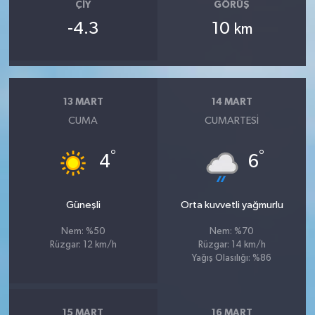
ÇIY
GÖRÜŞ
-4.3
10
km
13 MART
14 MART
CUMA
CUMARTESI
°
°
4
6
Güneşli
Orta kuvvetli yağmurlu
Nem: %50
Nem: %70
Rüzgar: 12 km/h
Rüzgar: 14 km/h
Yağış Olasılığı: %86
15 MART
16 MART