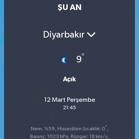
ŞU AN
Kültür-Sanat
Magazin
Diyarbakır
Özel haberler
°
9
Sağlık
Siyaset
Açık
Spor
12 Mart Perşembe
21:45
°
Nem: %59, Hissedilen Sıcaklık: 0
,
Basınç: 1023 hPa, Rüzgar: 18 km/s,