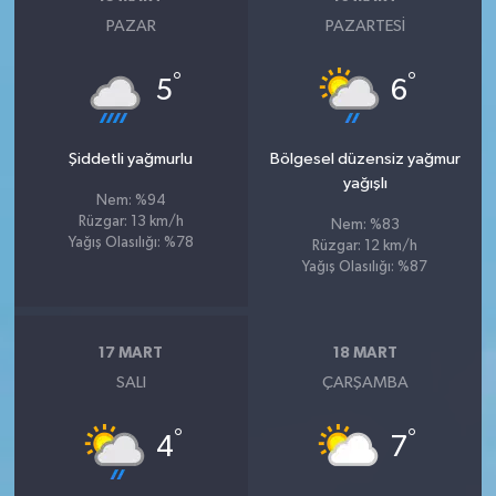
PAZAR
PAZARTESI
°
°
5
6
Şiddetli yağmurlu
Bölgesel düzensiz yağmur
yağışlı
Nem: %94
Rüzgar: 13 km/h
Nem: %83
Yağış Olasılığı: %78
Rüzgar: 12 km/h
Yağış Olasılığı: %87
17 MART
18 MART
SALI
ÇARŞAMBA
°
°
4
7