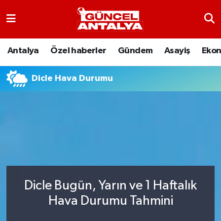
Antalya
Nöbetçi Eczaneler
Antalya
Özel haberler
Gündem
Asayiş
Eko
Asayiş
Hava Durumu
Dicle Hava Durumu
Bilim-Teknoloji
Namaz Vakitleri
Çevre
Trafik Durumu
Dünya
Süper Lig Puan Durumu ve Fikstür
Eğitim
Tüm Manşetler
Dicle Bugün, Yarın ve 1 Haftalık
Ekonomi
Son Dakika Haberleri
Hava Durumu Tahmini
Gündem
Haber Arşivi