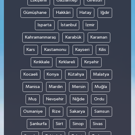
Eskişehir
Gaziantep
Giresun
Gümüşhane
Hakkâri
Hatay
Iğdır
Isparta
İstanbul
İzmir
Kahramanmaraş
Karabük
Karaman
Kars
Kastamonu
Kayseri
Kilis
Kırıkkale
Kırklareli
Kırşehir
Kocaeli
Konya
Kütahya
Malatya
Manisa
Mardin
Mersin
Muğla
Muş
Nevşehir
Niğde
Ordu
Osmaniye
Rize
Sakarya
Samsun
Şanlıurfa
Siirt
Sinop
Sivas