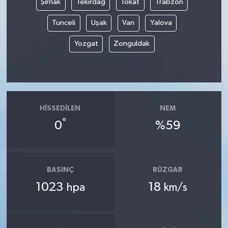
Şırnak
Tekirdağ
Tokat
Trabzon
Tunceli
Uşak
Van
Yalova
Yozgat
Zonguldak
HISSEDILEN
NEM
°
0
%59
BASINÇ
RÜZGAR
1023
18
hpa
km/s