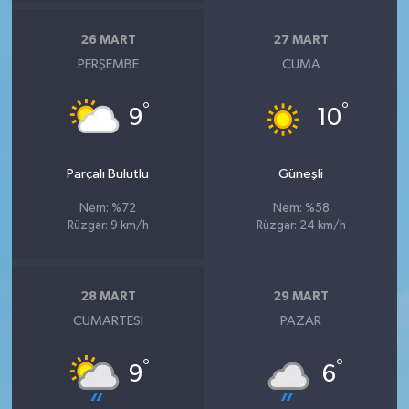
26 MART
27 MART
PERŞEMBE
CUMA
°
°
9
10
Parçalı Bulutlu
Güneşli
Nem: %72
Nem: %58
Rüzgar: 9 km/h
Rüzgar: 24 km/h
28 MART
29 MART
CUMARTESI
PAZAR
°
°
9
6