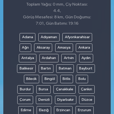
Toplam Yağış: 0 mm, Çiy Noktası:
4.4,
Görüş Mesafesi: 8 km, Gün Doğumu:
7:01, Gün Batımı: 19:16
Adana
Adıyaman
Afyonkarahisar
Ağrı
Aksaray
Amasya
Ankara
Antalya
Ardahan
Artvin
Aydın
Balıkesir
Bartın
Batman
Bayburt
Bilecik
Bingöl
Bitlis
Bolu
Burdur
Bursa
Çanakkale
Çankırı
Çorum
Denizli
Diyarbakır
Düzce
Edirne
Elazığ
Erzincan
Erzurum