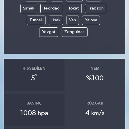
Şırnak
Tekirdağ
Tokat
Trabzon
Tunceli
Uşak
Van
Yalova
Yozgat
Zonguldak
HISSEDILEN
NEM
°
5
%100
BASINÇ
RÜZGAR
1008
4
hpa
km/s