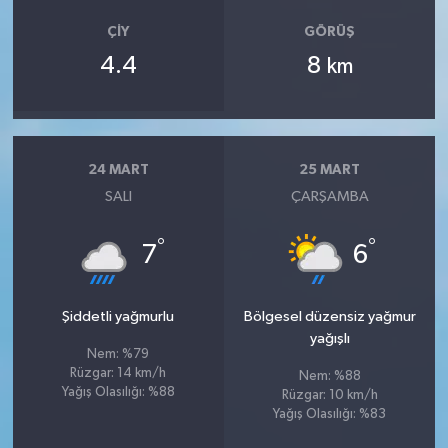
ÇIY
GÖRÜŞ
4.4
8
km
24 MART
25 MART
SALI
ÇARŞAMBA
°
°
7
6
Şiddetli yağmurlu
Bölgesel düzensiz yağmur
yağışlı
Nem: %79
Rüzgar: 14 km/h
Nem: %88
Yağış Olasılığı: %88
Rüzgar: 10 km/h
Yağış Olasılığı: %83