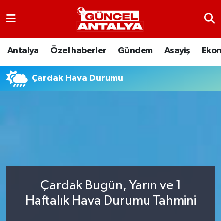
Antalya
Nöbetçi Eczaneler
Antalya
Özel haberler
Gündem
Asayiş
Eko
Asayiş
Hava Durumu
Çardak Hava Durumu
Bilim-Teknoloji
Namaz Vakitleri
Çevre
Trafik Durumu
Dünya
Süper Lig Puan Durumu ve Fikstür
Eğitim
Tüm Manşetler
Çardak Bugün, Yarın ve 1
Ekonomi
Son Dakika Haberleri
Haftalık Hava Durumu Tahmini
Gündem
Haber Arşivi