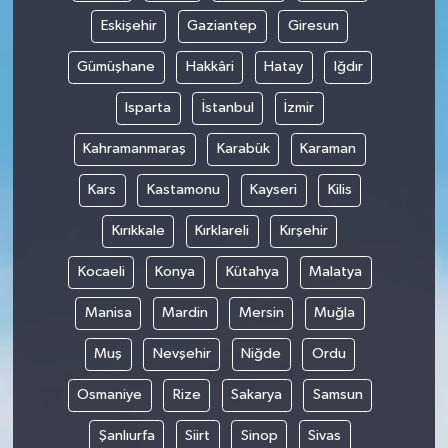
Eskişehir
Gaziantep
Giresun
Gümüşhane
Hakkâri
Hatay
Iğdır
Isparta
İstanbul
İzmir
Kahramanmaraş
Karabük
Karaman
Kars
Kastamonu
Kayseri
Kilis
Kırıkkale
Kırklareli
Kırşehir
Kocaeli
Konya
Kütahya
Malatya
Manisa
Mardin
Mersin
Muğla
Muş
Nevşehir
Niğde
Ordu
Osmaniye
Rize
Sakarya
Samsun
Şanlıurfa
Siirt
Sinop
Sivas