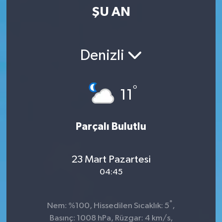
ŞU AN
Kültür-Sanat
Magazin
Denizli
Özel haberler
°
11
Sağlık
Siyaset
Parçalı Bulutlu
Spor
23 Mart Pazartesi
04:45
°
Nem: %100, Hissedilen Sıcaklık: 5
,
Basınç: 1008 hPa, Rüzgar: 4 km/s,