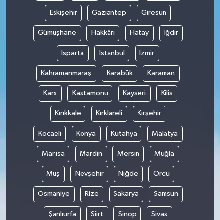
Eskişehir
Gaziantep
Giresun
Gümüşhane
Hakkâri
Hatay
Iğdır
Isparta
İstanbul
İzmir
Kahramanmaraş
Karabük
Karaman
Kars
Kastamonu
Kayseri
Kilis
Kırıkkale
Kırklareli
Kırşehir
Kocaeli
Konya
Kütahya
Malatya
Manisa
Mardin
Mersin
Muğla
Muş
Nevşehir
Niğde
Ordu
Osmaniye
Rize
Sakarya
Samsun
Şanlıurfa
Siirt
Sinop
Sivas