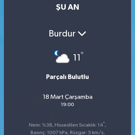
ŞU AN
Kültür-Sanat
Magazin
Burdur
Özel haberler
°
11
Sağlık
Siyaset
Parçalı Bulutlu
Spor
18 Mart Çarşamba
19:00
°
Nem: %38, Hissedilen Sıcaklık: 14
,
Basınç: 1007 hPa, Rüzgar: 5 km/s,