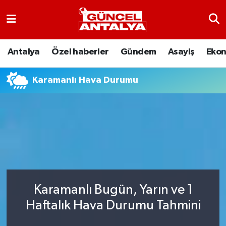
Antalya
Nöbetçi Eczaneler
Antalya
Özel haberler
Gündem
Asayiş
Eko
Asayiş
Hava Durumu
Karamanlı Hava Durumu
Bilim-Teknoloji
Namaz Vakitleri
Çevre
Trafik Durumu
Dünya
Süper Lig Puan Durumu ve Fikstür
Eğitim
Tüm Manşetler
Karamanlı Bugün, Yarın ve 1
Ekonomi
Son Dakika Haberleri
Haftalık Hava Durumu Tahmini
Gündem
Haber Arşivi