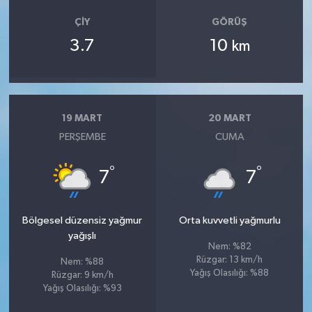
ÇIY
GÖRÜŞ
3.7
10
km
19 MART
20 MART
PERŞEMBE
CUMA
°
°
7
7
Bölgesel düzensiz yağmur
Orta kuvvetli yağmurlu
yağışlı
Nem: %82
Rüzgar: 13 km/h
Nem: %88
Yağış Olasılığı: %88
Rüzgar: 9 km/h
Yağış Olasılığı: %93