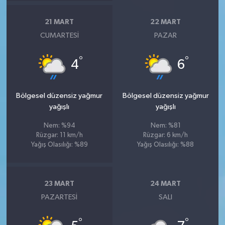
21 MART
22 MART
CUMARTESI
PAZAR
°
°
4
6
Bölgesel düzensiz yağmur
Bölgesel düzensiz yağmur
yağışlı
yağışlı
Nem: %94
Nem: %81
Rüzgar: 11 km/h
Rüzgar: 6 km/h
Yağış Olasılığı: %89
Yağış Olasılığı: %88
23 MART
24 MART
PAZARTESI
SALI
°
°