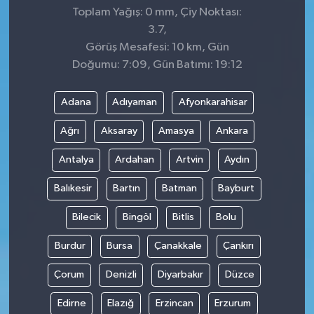
Toplam Yağış: 0 mm, Çiy Noktası:
3.7,
Görüş Mesafesi: 10 km, Gün
Doğumu: 7:09, Gün Batımı: 19:12
Adana
Adıyaman
Afyonkarahisar
Ağrı
Aksaray
Amasya
Ankara
Antalya
Ardahan
Artvin
Aydın
Balıkesir
Bartın
Batman
Bayburt
Bilecik
Bingöl
Bitlis
Bolu
Burdur
Bursa
Çanakkale
Çankırı
Çorum
Denizli
Diyarbakır
Düzce
Edirne
Elazığ
Erzincan
Erzurum