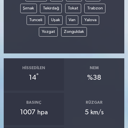
Şırnak
Tekirdağ
Tokat
Trabzon
Tunceli
Uşak
Van
Yalova
Yozgat
Zonguldak
HISSEDILEN
NEM
°
14
%38
BASINÇ
RÜZGAR
1007
5
hpa
km/s