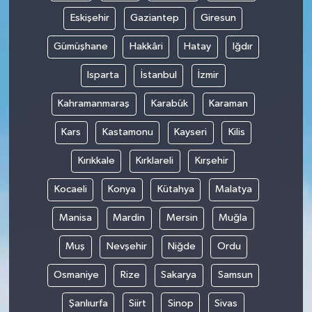
Eskişehir
Gaziantep
Giresun
Gümüşhane
Hakkâri
Hatay
Iğdır
Isparta
İstanbul
İzmir
Kahramanmaraş
Karabük
Karaman
Kars
Kastamonu
Kayseri
Kilis
Kırıkkale
Kırklareli
Kırşehir
Kocaeli
Konya
Kütahya
Malatya
Manisa
Mardin
Mersin
Muğla
Muş
Nevşehir
Niğde
Ordu
Osmaniye
Rize
Sakarya
Samsun
Şanlıurfa
Siirt
Sinop
Sivas