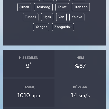
Şırnak
Tekirdağ
Tokat
Trabzon
Tunceli
Uşak
Van
Yalova
Yozgat
Zonguldak
HISSEDILEN
NEM
°
9
%87
BASINÇ
RÜZGAR
1010
14
hpa
km/s