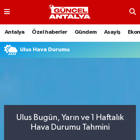
Antalya
Nöbetçi Eczaneler
Antalya
Özel haberler
Gündem
Asayiş
Eko
Asayiş
Hava Durumu
Ulus Hava Durumu
Bilim-Teknoloji
Namaz Vakitleri
Çevre
Trafik Durumu
Dünya
Süper Lig Puan Durumu ve Fikstür
Eğitim
Tüm Manşetler
Ulus Bugün, Yarın ve 1 Haftalık
Ekonomi
Son Dakika Haberleri
Hava Durumu Tahmini
Gündem
Haber Arşivi