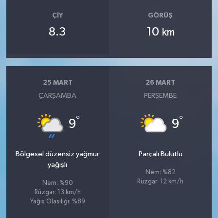
ÇIY
GÖRÜŞ
8.3
10
km
25 MART
26 MART
ÇARŞAMBA
PERŞEMBE
°
°
9
9
Bölgesel düzensiz yağmur
Parçalı Bulutlu
yağışlı
Nem: %82
Rüzgar: 12 km/h
Nem: %90
Rüzgar: 13 km/h
Yağış Olasılığı: %89