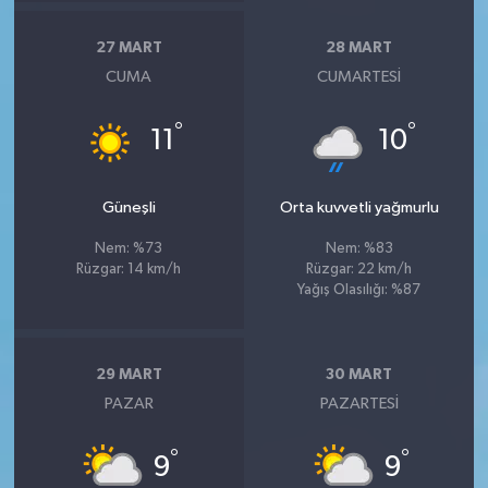
27 MART
28 MART
CUMA
CUMARTESI
°
°
11
10
Güneşli
Orta kuvvetli yağmurlu
Nem: %73
Nem: %83
Rüzgar: 14 km/h
Rüzgar: 22 km/h
Yağış Olasılığı: %87
29 MART
30 MART
PAZAR
PAZARTESI
°
°
9
9