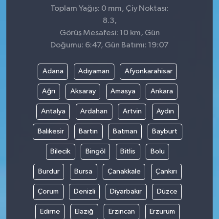
Toplam Yağış: 0 mm, Çiy Noktası:
8.3,
Görüş Mesafesi: 10 km, Gün
Doğumu: 6:47, Gün Batımı: 19:07
Adana
Adıyaman
Afyonkarahisar
Ağrı
Aksaray
Amasya
Ankara
Antalya
Ardahan
Artvin
Aydın
Balıkesir
Bartın
Batman
Bayburt
Bilecik
Bingöl
Bitlis
Bolu
Burdur
Bursa
Çanakkale
Çankırı
Çorum
Denizli
Diyarbakır
Düzce
Edirne
Elazığ
Erzincan
Erzurum