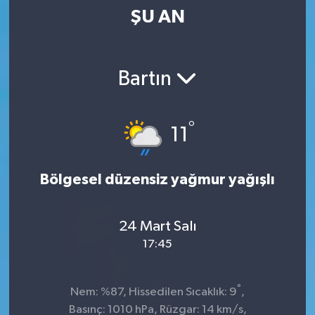
ŞU AN
Kültür-Sanat
Magazin
Bartın
Özel haberler
°
11
Sağlık
Siyaset
Bölgesel düzensiz yağmur yağışlı
Spor
24 Mart Salı
17:45
°
Nem: %87, Hissedilen Sıcaklık: 9
,
Basınç: 1010 hPa, Rüzgar: 14 km/s,