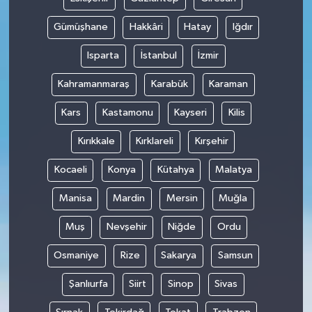
Gümüşhane
Hakkâri
Hatay
Iğdır
Isparta
İstanbul
İzmir
Kahramanmaraş
Karabük
Karaman
Kars
Kastamonu
Kayseri
Kilis
Kırıkkale
Kırklareli
Kırşehir
Kocaeli
Konya
Kütahya
Malatya
Manisa
Mardin
Mersin
Muğla
Muş
Nevşehir
Niğde
Ordu
Osmaniye
Rize
Sakarya
Samsun
Şanlıurfa
Siirt
Sinop
Sivas