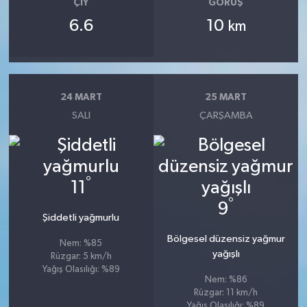
ÇIY
GÖRÜŞ
6.6
10
km
24 MART
25 MART
SALI
ÇARŞAMBA
°
11
°
9
Şiddetli yağmurlu
Bölgesel düzensiz yağmur
Nem: %85
yağışlı
Rüzgar: 5 km/h
Yağış Olasılığı: %89
Nem: %86
Rüzgar: 11 km/h
Yağış Olasılığı: %89