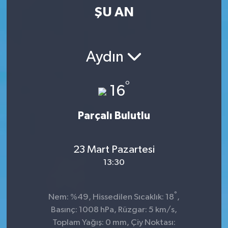
ŞU AN
Kültür-Sanat
Magazin
Aydın
Özel haberler
°
16
Sağlık
Parçalı Bulutlu
Siyaset
Spor
23 Mart Pazartesi
13:30
°
Nem: %49, Hissedilen Sıcaklık: 18
,
Basınç: 1008 hPa, Rüzgar: 5 km/s,
Toplam Yağış: 0 mm, Çiy Noktası: