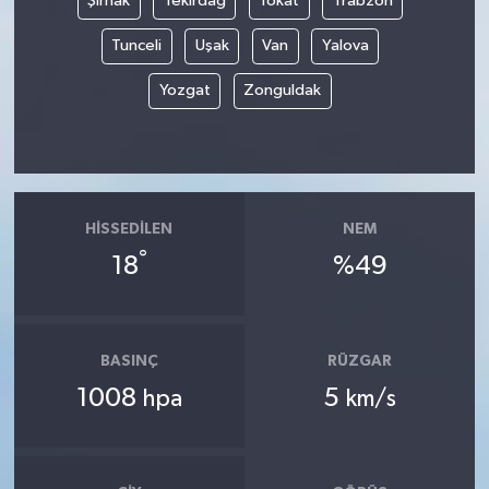
Şırnak
Tekirdağ
Tokat
Trabzon
Tunceli
Uşak
Van
Yalova
Yozgat
Zonguldak
HISSEDILEN
NEM
°
18
%49
BASINÇ
RÜZGAR
1008
5
hpa
km/s