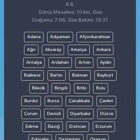
6.6,
Görüş Mesafesi: 10 km, Gün
Doğumu: 7:06, Gün Batımı: 19:21
Adana
Adıyaman
Afyonkarahisar
Ağrı
Aksaray
Amasya
Ankara
Antalya
Ardahan
Artvin
Aydın
Balıkesir
Bartın
Batman
Bayburt
Bilecik
Bingöl
Bitlis
Bolu
Burdur
Bursa
Çanakkale
Çankırı
Çorum
Denizli
Diyarbakır
Düzce
Edirne
Elazığ
Erzincan
Erzurum
Eskişehir
Gaziantep
Giresun