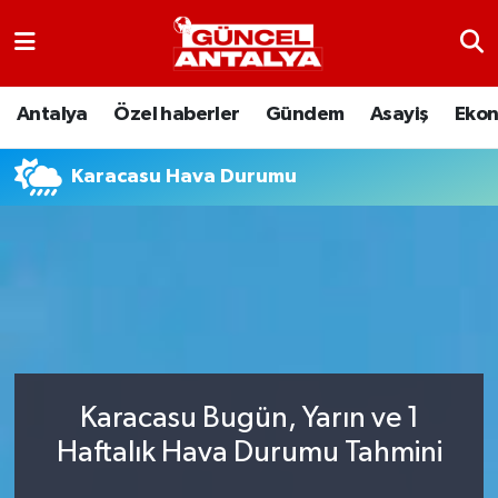
Antalya
Nöbetçi Eczaneler
Antalya
Özel haberler
Gündem
Asayiş
Eko
Asayiş
Hava Durumu
Karacasu Hava Durumu
Bilim-Teknoloji
Namaz Vakitleri
Çevre
Trafik Durumu
Dünya
Süper Lig Puan Durumu ve Fikstür
Eğitim
Tüm Manşetler
Karacasu Bugün, Yarın ve 1
Ekonomi
Son Dakika Haberleri
Haftalık Hava Durumu Tahmini
Gündem
Haber Arşivi