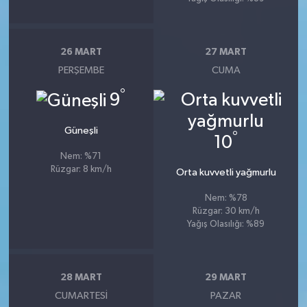
26 MART
27 MART
PERŞEMBE
CUMA
°
9
Güneşli
°
10
Nem: %71
Rüzgar: 8 km/h
Orta kuvvetli yağmurlu
Nem: %78
Rüzgar: 30 km/h
Yağış Olasılığı: %89
28 MART
29 MART
CUMARTESI
PAZAR