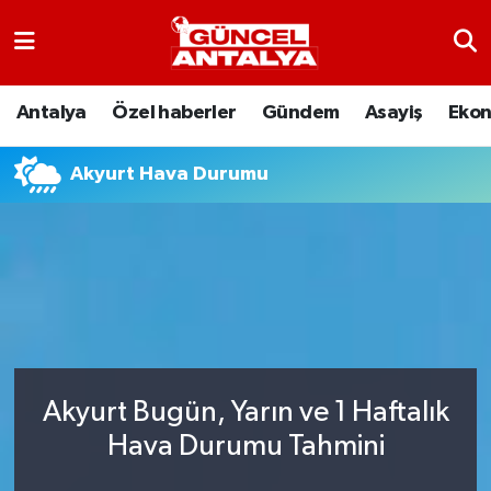
Antalya
Nöbetçi Eczaneler
Antalya
Özel haberler
Gündem
Asayiş
Eko
Asayiş
Hava Durumu
Akyurt Hava Durumu
Bilim-Teknoloji
Namaz Vakitleri
Çevre
Trafik Durumu
Dünya
Süper Lig Puan Durumu ve Fikstür
Eğitim
Tüm Manşetler
Akyurt Bugün, Yarın ve 1 Haftalık
Ekonomi
Son Dakika Haberleri
Hava Durumu Tahmini
Gündem
Haber Arşivi