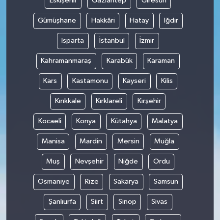
Eskişehir
Gaziantep
Giresun
Gümüşhane
Hakkâri
Hatay
Iğdır
Isparta
İstanbul
İzmir
Kahramanmaraş
Karabük
Karaman
Kars
Kastamonu
Kayseri
Kilis
Kırıkkale
Kırklareli
Kırşehir
Kocaeli
Konya
Kütahya
Malatya
Manisa
Mardin
Mersin
Muğla
Muş
Nevşehir
Niğde
Ordu
Osmaniye
Rize
Sakarya
Samsun
Şanlıurfa
Siirt
Sinop
Sivas