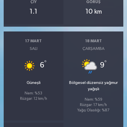
ÇIY
GÖRÜŞ
1.1
10
km
17 MART
18 MART
SALI
ÇARŞAMBA
°
°
6
9
Güneşli
Bölgesel düzensiz yağmur
yağışlı
Nem: %53
Rüzgar: 12 km/h
Nem: %59
Rüzgar: 17 km/h
Yağış Olasılığı: %87