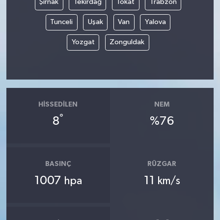
Şırnak
Tekirdağ
Tokat
Trabzon
Tunceli
Uşak
Van
Yalova
Yozgat
Zonguldak
HISSEDILEN
NEM
°
8
%76
BASINÇ
RÜZGAR
1007
11
hpa
km/s