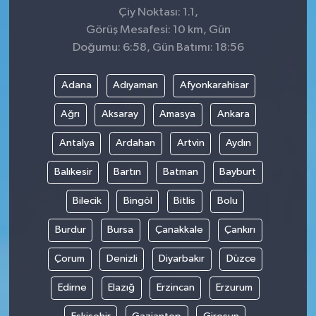
Çiy Noktası: 1.1,
Görüş Mesafesi: 10 km, Gün
Doğumu: 6:58, Gün Batımı: 18:56
Adana
Adıyaman
Afyonkarahisar
Ağrı
Aksaray
Amasya
Ankara
Antalya
Ardahan
Artvin
Aydın
Balıkesir
Bartın
Batman
Bayburt
Bilecik
Bingöl
Bitlis
Bolu
Burdur
Bursa
Çanakkale
Çankırı
Çorum
Denizli
Diyarbakır
Düzce
Edirne
Elazığ
Erzincan
Erzurum