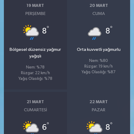
19 MART
20 MART
PERŞEMBE
CUMA
°
°
8
8
Bölgesel düzensiz yağmur
Orta kuvvetli yağmurlu
yağışlı
Nem: %80
Rüzgar: 19 km/h
Nem: %78
Yağış Olasılığı: %87
Rüzgar: 22 km/h
Yağış Olasılığı: %78
21 MART
22 MART
CUMARTESI
PAZAR
°
°
6
8