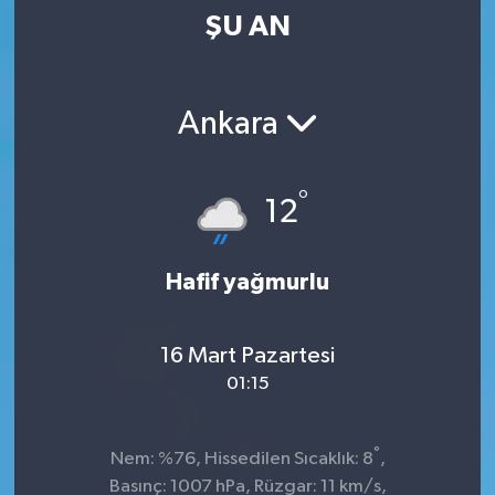
ŞU AN
Kültür-Sanat
Magazin
Ankara
Özel haberler
°
12
Sağlık
Siyaset
Hafif yağmurlu
Spor
16 Mart Pazartesi
01:15
°
Nem: %76, Hissedilen Sıcaklık: 8
,
Basınç: 1007 hPa, Rüzgar: 11 km/s,