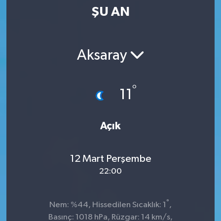
ŞU AN
Kültür-Sanat
Magazin
Aksaray
Özel haberler
°
11
Sağlık
Siyaset
Açık
Spor
12 Mart Perşembe
22:00
°
Nem: %44, Hissedilen Sıcaklık: 1
,
Basınç: 1018 hPa, Rüzgar: 14 km/s,