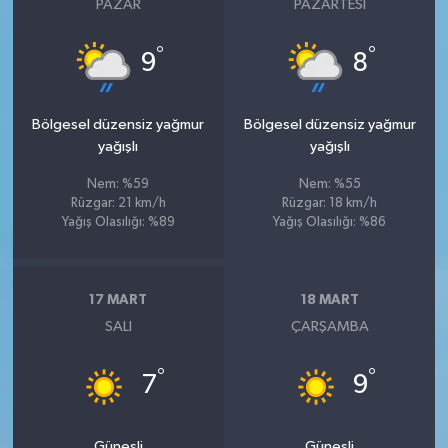
PAZAR
PAZARTESI
°
°
9
8
Bölgesel düzensiz yağmur
Bölgesel düzensiz yağmur
yağışlı
yağışlı
Nem: %59
Nem: %55
Rüzgar: 21 km/h
Rüzgar: 18 km/h
Yağış Olasılığı: %89
Yağış Olasılığı: %86
17 MART
18 MART
SALI
ÇARŞAMBA
°
°
7
9
Güneşli
Güneşli