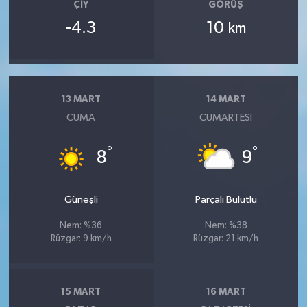
ÇIY
GÖRÜŞ
-4.3
10
km
13 MART
14 MART
CUMA
CUMARTESI
°
°
8
9
Güneşli
Parçalı Bulutlu
Nem: %36
Nem: %38
Rüzgar: 9 km/h
Rüzgar: 21 km/h
15 MART
16 MART