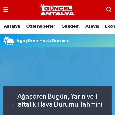
Antalya
Nöbetçi Eczaneler
Antalya
Özel haberler
Gündem
Asayiş
Eko
Asayiş
Hava Durumu
Ağaçören Hava Durumu
Bilim-Teknoloji
Namaz Vakitleri
Çevre
Trafik Durumu
Dünya
Süper Lig Puan Durumu ve Fikstür
Eğitim
Tüm Manşetler
Ağaçören Bugün, Yarın ve 1
Ekonomi
Son Dakika Haberleri
Haftalık Hava Durumu Tahmini
Gündem
Haber Arşivi