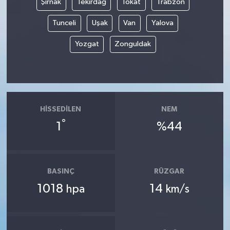
Şırnak
Tekirdağ
Tokat
Trabzon
Tunceli
Uşak
Van
Yalova
Yozgat
Zonguldak
HISSEDILEN
NEM
°
1
%44
BASINÇ
RÜZGAR
1018
14
hpa
km/s