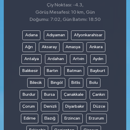
Çiy Noktası: -4.3,
Görüş Mesafesi: 10 km, Gün
Doğumu: 7:02, Gün Batımı: 18:50
Adana
Adıyaman
Afyonkarahisar
Ağrı
Aksaray
Amasya
Ankara
Antalya
Ardahan
Artvin
Aydın
Balıkesir
Bartın
Batman
Bayburt
Bilecik
Bingöl
Bitlis
Bolu
Burdur
Bursa
Çanakkale
Çankırı
Çorum
Denizli
Diyarbakır
Düzce
Edirne
Elazığ
Erzincan
Erzurum