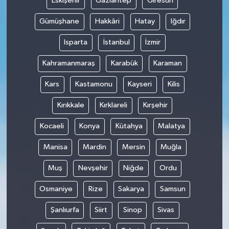
Eskişehir
Gaziantep
Giresun
Gümüşhane
Hakkâri
Hatay
Iğdır
Isparta
İstanbul
İzmir
Kahramanmaraş
Karabük
Karaman
Kars
Kastamonu
Kayseri
Kilis
Kırıkkale
Kırklareli
Kırşehir
Kocaeli
Konya
Kütahya
Malatya
Manisa
Mardin
Mersin
Muğla
Muş
Nevşehir
Niğde
Ordu
Osmaniye
Rize
Sakarya
Samsun
Şanlıurfa
Siirt
Sinop
Sivas