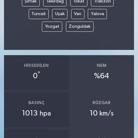
Şırnak
Tekirdağ
Tokat
Trabzon
Tunceli
Uşak
Van
Yalova
Yozgat
Zonguldak
HISSEDILEN
NEM
°
0
%64
BASINÇ
RÜZGAR
1013
10
hpa
km/s