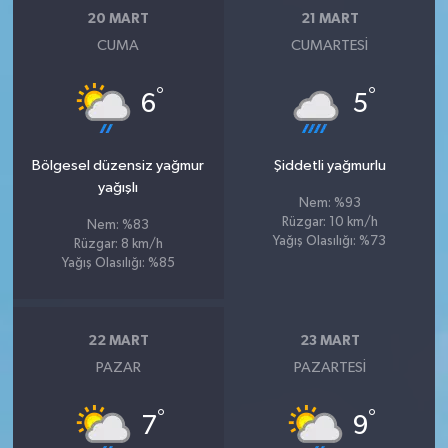
20 MART
21 MART
CUMA
CUMARTESI
°
°
6
5
Bölgesel düzensiz yağmur
Şiddetli yağmurlu
yağışlı
Nem: %93
Rüzgar: 10 km/h
Nem: %83
Yağış Olasılığı: %73
Rüzgar: 8 km/h
Yağış Olasılığı: %85
22 MART
23 MART
PAZAR
PAZARTESI
°
°
7
9