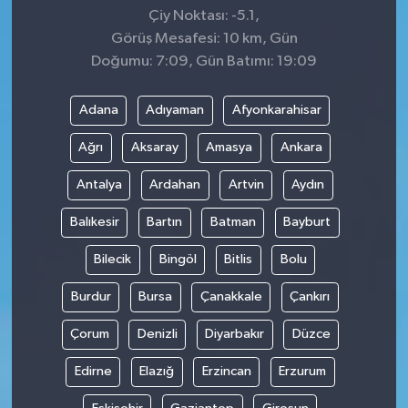
Çiy Noktası: -5.1,
Görüş Mesafesi: 10 km, Gün
Doğumu: 7:09, Gün Batımı: 19:09
Adana
Adıyaman
Afyonkarahisar
Ağrı
Aksaray
Amasya
Ankara
Antalya
Ardahan
Artvin
Aydın
Balıkesir
Bartın
Batman
Bayburt
Bilecik
Bingöl
Bitlis
Bolu
Burdur
Bursa
Çanakkale
Çankırı
Çorum
Denizli
Diyarbakır
Düzce
Edirne
Elazığ
Erzincan
Erzurum