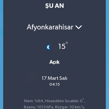
ŞU AN
Kültür-Sanat
Magazin
Afyonkarahisar
Özel haberler
°
15
Sağlık
Siyaset
Açık
Spor
17 Mart Salı
04:15
°
Nem: %64, Hissedilen Sıcaklık: 0
,
Basınç: 1013 hPa, Rüzgar: 10 km/s,