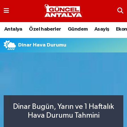
Antalya
Nöbetçi Eczaneler
Antalya
Özel haberler
Gündem
Asayiş
Eko
Asayiş
Hava Durumu
Dinar Hava Durumu
Bilim-Teknoloji
Namaz Vakitleri
Çevre
Trafik Durumu
Dünya
Süper Lig Puan Durumu ve Fikstür
Eğitim
Tüm Manşetler
Dinar Bugün, Yarın ve 1 Haftalık
Ekonomi
Son Dakika Haberleri
Hava Durumu Tahmini
Gündem
Haber Arşivi