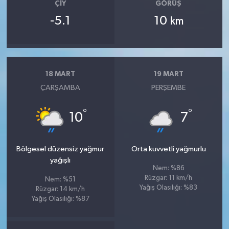
ÇIY
GÖRÜŞ
-5.1
10
km
18 MART
19 MART
ÇARŞAMBA
PERŞEMBE
°
°
10
7
Bölgesel düzensiz yağmur
Orta kuvvetli yağmurlu
yağışlı
Nem: %86
Rüzgar: 11 km/h
Nem: %51
Yağış Olasılığı: %83
Rüzgar: 14 km/h
Yağış Olasılığı: %87