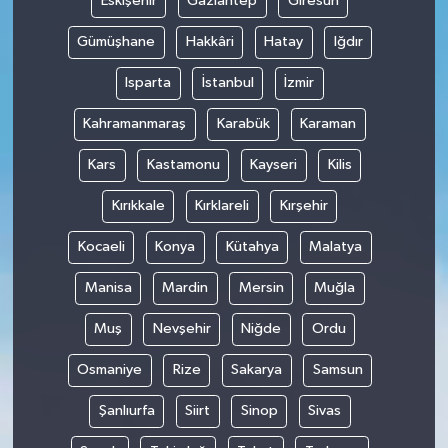
Eskişehir
Gaziantep
Giresun
Gümüşhane
Hakkâri
Hatay
Iğdır
Isparta
İstanbul
İzmir
Kahramanmaraş
Karabük
Karaman
Kars
Kastamonu
Kayseri
Kilis
Kırıkkale
Kırklareli
Kırşehir
Kocaeli
Konya
Kütahya
Malatya
Manisa
Mardin
Mersin
Muğla
Muş
Nevşehir
Niğde
Ordu
Osmaniye
Rize
Sakarya
Samsun
Şanlıurfa
Siirt
Sinop
Sivas