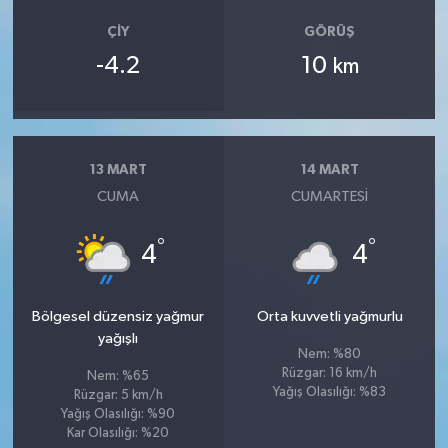
ÇIY
GÖRÜŞ
-4.2
10
km
13 MART
14 MART
CUMA
CUMARTESI
°
°
4
4
Bölgesel düzensiz yağmur
Orta kuvvetli yağmurlu
yağışlı
Nem: %80
Rüzgar: 16 km/h
Nem: %65
Yağış Olasılığı: %83
Rüzgar: 5 km/h
Yağış Olasılığı: %90
Kar Olasılığı: %20