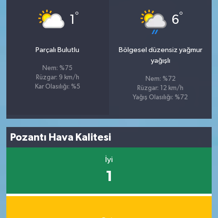
°
°
1
6
Parçalı Bulutlu
Bölgesel düzensiz yağmur
yağışlı
Nem: %75
Rüzgar: 9 km/h
Nem: %72
Kar Olasılığı: %5
Rüzgar: 12 km/h
Yağış Olasılığı: %72
Pozantı Hava Kalitesi
İyi
1