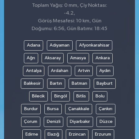
Toplam Yağış: 0 mm, Çiy Noktası:
-4.2,
Görüş Mesafesi: 10 km, Gün
Doğumu: 6:56, Gün Batımı: 18:45
Adana
Adıyaman
Afyonkarahisar
Ağrı
Aksaray
Amasya
Ankara
Antalya
Ardahan
Artvin
Aydın
Balıkesir
Bartın
Batman
Bayburt
Bilecik
Bingöl
Bitlis
Bolu
Burdur
Bursa
Çanakkale
Çankırı
Çorum
Denizli
Diyarbakır
Düzce
Edirne
Elazığ
Erzincan
Erzurum