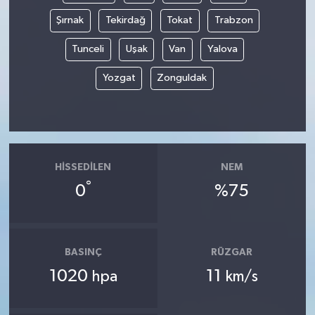
Şırnak
Tekirdağ
Tokat
Trabzon
Tunceli
Uşak
Van
Yalova
Yozgat
Zonguldak
HISSEDILEN
NEM
°
0
%75
BASINÇ
RÜZGAR
1020
11
hpa
km/s