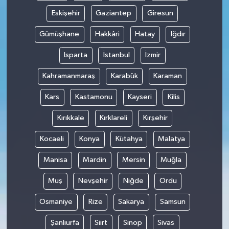
Eskişehir
Gaziantep
Giresun
Gümüşhane
Hakkâri
Hatay
Iğdır
Isparta
İstanbul
İzmir
Kahramanmaraş
Karabük
Karaman
Kars
Kastamonu
Kayseri
Kilis
Kırıkkale
Kırklareli
Kırşehir
Kocaeli
Konya
Kütahya
Malatya
Manisa
Mardin
Mersin
Muğla
Muş
Nevşehir
Niğde
Ordu
Osmaniye
Rize
Sakarya
Samsun
Şanlıurfa
Siirt
Sinop
Sivas