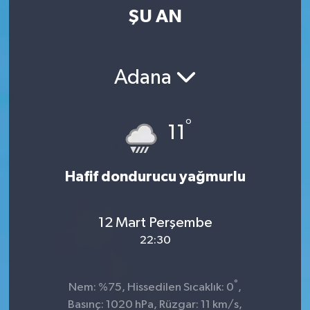
ŞU AN
Kültür-Sanat
Magazin
Adana
Özel haberler
°
11
Sağlık
Siyaset
Hafif dondurucu yağmurlu
Spor
12 Mart Perşembe
22:30
°
Nem: %75, Hissedilen Sıcaklık: 0
,
Basınç: 1020 hPa, Rüzgar: 11 km/s,