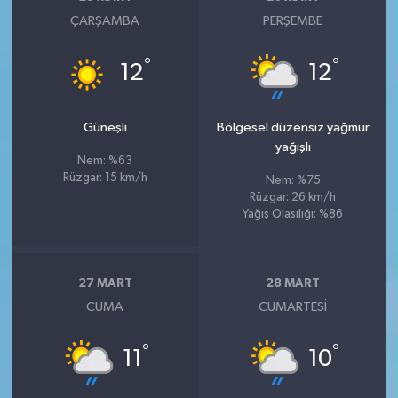
ÇARŞAMBA
PERŞEMBE
°
°
12
12
Güneşli
Bölgesel düzensiz yağmur
yağışlı
Nem: %63
Rüzgar: 15 km/h
Nem: %75
Rüzgar: 26 km/h
Yağış Olasılığı: %86
27 MART
28 MART
CUMA
CUMARTESI
°
°
11
10