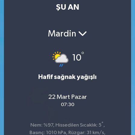
ŞU AN
Kültür-Sanat
Magazin
Mardin
Özel haberler
°
10
Sağlık
Siyaset
Hafif sağnak yağışlı
Spor
22 Mart Pazar
07:30
°
Nem: %97, Hissedilen Sıcaklık: 5
,
Basınç: 1010 hPa, Rüzgar: 31 km/s,