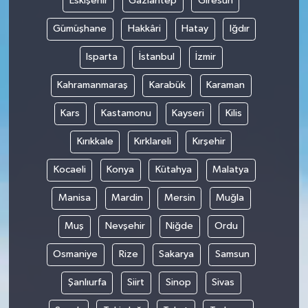
Eskişehir
Gaziantep
Giresun
Gümüşhane
Hakkâri
Hatay
Iğdır
Isparta
İstanbul
İzmir
Kahramanmaraş
Karabük
Karaman
Kars
Kastamonu
Kayseri
Kilis
Kırıkkale
Kırklareli
Kırşehir
Kocaeli
Konya
Kütahya
Malatya
Manisa
Mardin
Mersin
Muğla
Muş
Nevşehir
Niğde
Ordu
Osmaniye
Rize
Sakarya
Samsun
Şanlıurfa
Siirt
Sinop
Sivas