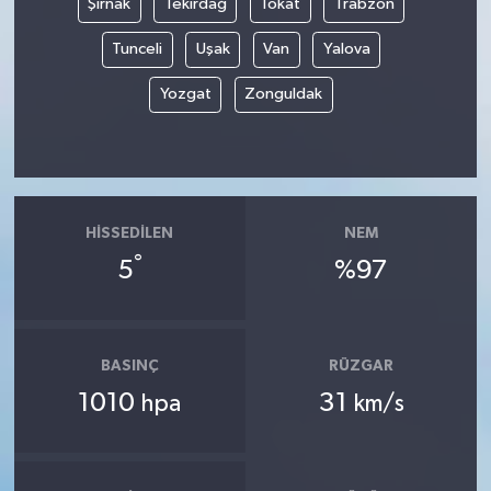
Şırnak
Tekirdağ
Tokat
Trabzon
Tunceli
Uşak
Van
Yalova
Yozgat
Zonguldak
HISSEDILEN
NEM
°
5
%97
BASINÇ
RÜZGAR
1010
31
hpa
km/s