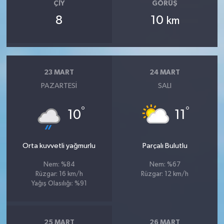
ÇIY
GÖRÜŞ
8
10
km
23 MART
24 MART
PAZARTESI
SALI
°
°
10
11
Orta kuvvetli yağmurlu
Parçalı Bulutlu
Nem: %84
Nem: %67
Rüzgar: 16 km/h
Rüzgar: 12 km/h
Yağış Olasılığı: %91
25 MART
26 MART