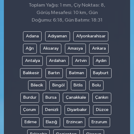
Toplam Yağış: 1 mm, Çiy Noktası: 8,
Görüş Mesafesi: 10 km, Gün
Doğumu: 6:18, Gün Batımı: 18:31
Adana
Adıyaman
Afyonkarahisar
Ağrı
Aksaray
Amasya
Ankara
Antalya
Ardahan
Artvin
Aydın
Balıkesir
Bartın
Batman
Bayburt
Bilecik
Bingöl
Bitlis
Bolu
Burdur
Bursa
Çanakkale
Çankırı
Çorum
Denizli
Diyarbakır
Düzce
Edirne
Elazığ
Erzincan
Erzurum