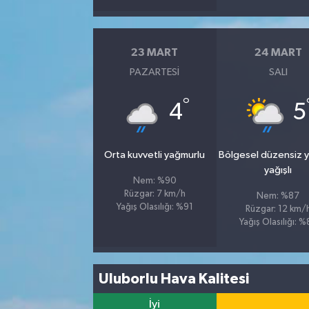
23 MART
24 MART
PAZARTESI
SALI
°
4
5
Orta kuvvetli yağmurlu
Bölgesel düzensiz 
yağışlı
Nem: %90
Rüzgar: 7 km/h
Nem: %87
Yağış Olasılığı: %91
Rüzgar: 12 km/
Yağış Olasılığı: 
Uluborlu Hava Kalitesi
İyi