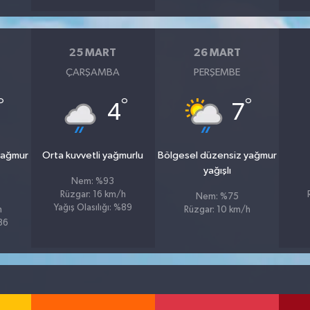
25 MART
26 MART
ÇARŞAMBA
PERŞEMBE
°
°
°
4
7
yağmur
Orta kuvvetli yağmurlu
Bölgesel düzensiz yağmur
yağışlı
Nem: %93
Rüzgar: 16 km/h
Nem: %75
Yağış Olasılığı: %89
h
Rüzgar: 10 km/h
%86