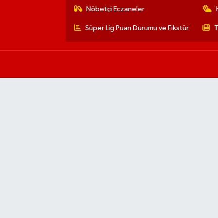
Nöbetçi Eczaneler
Süper Lig Puan Durumu ve Fikstür
T