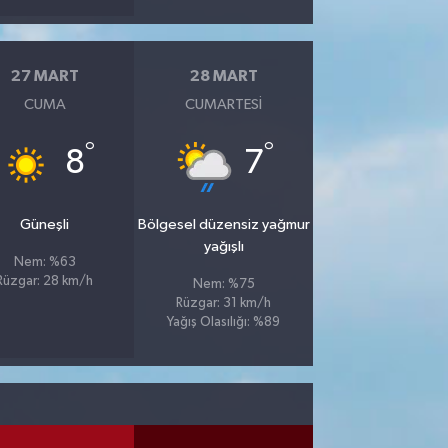
27 MART
28 MART
CUMA
CUMARTESI
°
°
8
7
Güneşli
Bölgesel düzensiz yağmur
yağışlı
Nem: %63
Rüzgar: 28 km/h
Nem: %75
Rüzgar: 31 km/h
Yağış Olasılığı: %89