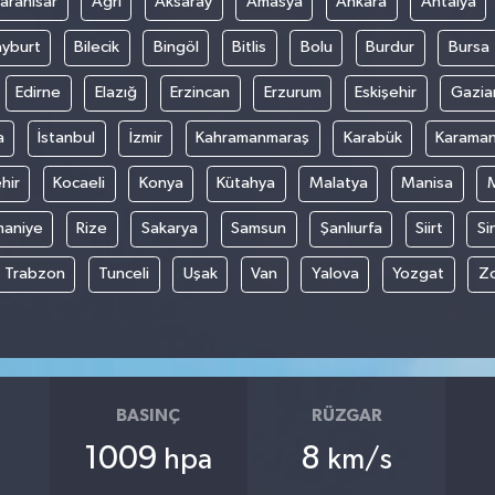
arahisar
Ağrı
Aksaray
Amasya
Ankara
Antalya
yburt
Bilecik
Bingöl
Bitlis
Bolu
Burdur
Bursa
Edirne
Elazığ
Erzincan
Erzurum
Eskişehir
Gazia
a
İstanbul
İzmir
Kahramanmaraş
Karabük
Karama
hir
Kocaeli
Konya
Kütahya
Malatya
Manisa
aniye
Rize
Sakarya
Samsun
Şanlıurfa
Siirt
Si
Trabzon
Tunceli
Uşak
Van
Yalova
Yozgat
Z
BASINÇ
RÜZGAR
1009
8
hpa
km/s