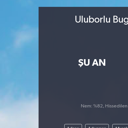
Kültür-Sanat
Uluborlu Bug
Magazin
Özel haberler
Sağlık
ŞU AN
Siyaset
Spor
Nem: %82, Hissedilen S