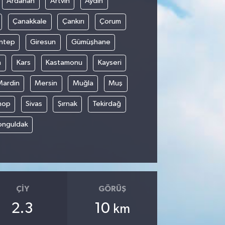
Ardahan
Artvin
Aydın
Çanakkale
Çankırı
Çorum
ntep
Giresun
Gümüşhane
n
Kars
Kastamonu
Kayseri
Mardin
Mersin
Muğla
Muş
nop
Sivas
Şırnak
Tekirdağ
onguldak
ÇIY
GÖRÜŞ
2.3
10
km