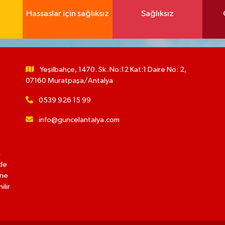
Hassaslar için sağlıksız
Sağlıksız
Yeşilbahçe, 1470. Sk. No:12 Kat:1 Daire No: 2,
07160 Muratpaşa/Antalya
0539 926 15 99
info@guncelantalya.com
n
lde
ine
ilir