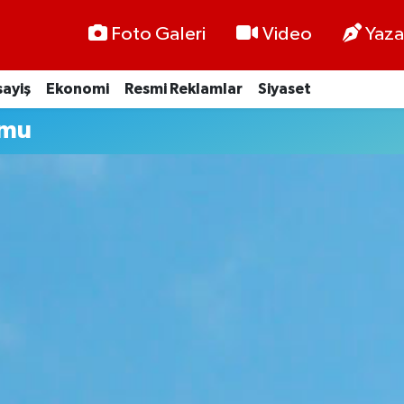
Foto Galeri
Video
Yaza
ayiş
Ekonomi
Resmi Reklamlar
Siyaset
umu