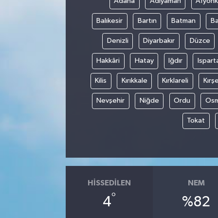
Adana
Adıyaman
Afyonk
Balıkesir
Bartın
Batman
Ba
Denizli
Diyarbakır
Düzce
Hakkâri
Hatay
Iğdır
Ispart
Kilis
Kırıkkale
Kırklareli
Kırşe
Nevşehir
Niğde
Ordu
Osm
Tokat
HISSEDILEN
NEM
°
4
%82