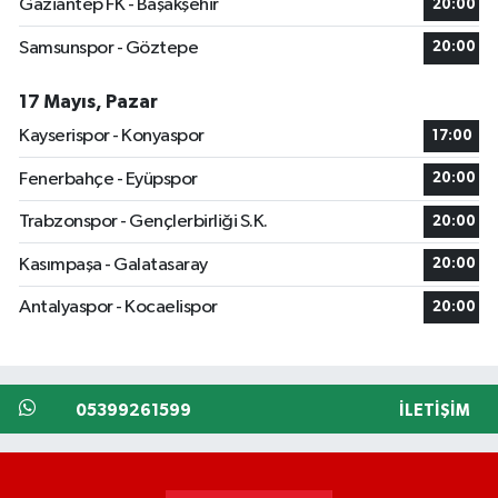
Gaziantep FK - Başakşehir
20:00
Samsunspor - Göztepe
20:00
17 Mayıs, Pazar
Kayserispor - Konyaspor
17:00
Fenerbahçe - Eyüpspor
20:00
Trabzonspor - Gençlerbirliği S.K.
20:00
Kasımpaşa - Galatasaray
20:00
Antalyaspor - Kocaelispor
20:00
05399261599
İLETIŞIM