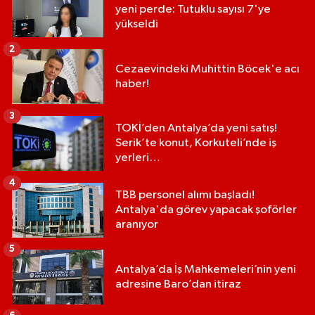
yeni perde: Tutuklu sayısı 7'ye
yükseldi
2
Cezaevindeki Muhittin Böcek'e acı
haber!
3
TOKİ’den Antalya’da yeni satış!
Serik’te konut, Korkuteli’nde iş
yerleri…
4
TBB personel alımı başladı!
Antalya'da görev yapacak şoförler
aranıyor
5
Antalya’da İş Mahkemeleri’nin yeni
adresine Baro’dan itiraz