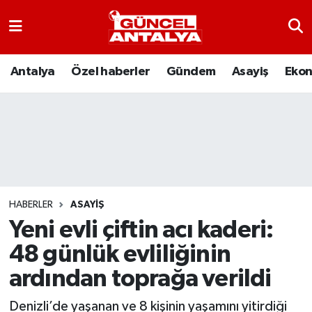
Antalya
Nöbetçi Eczaneler
Antalya
Özel haberler
Gündem
Asayiş
Eko
Asayiş
Hava Durumu
Bilim-Teknoloji
Namaz Vakitleri
Çevre
Trafik Durumu
Dünya
Süper Lig Puan Durumu ve Fikstür
HABERLER
ASAYIŞ
Yeni evli çiftin acı kaderi:
Eğitim
Tüm Manşetler
48 günlük evliliğinin
Ekonomi
Son Dakika Haberleri
ardından toprağa verildi
Gündem
Haber Arşivi
Denizli’de yaşanan ve 8 kişinin yaşamını yitirdiği