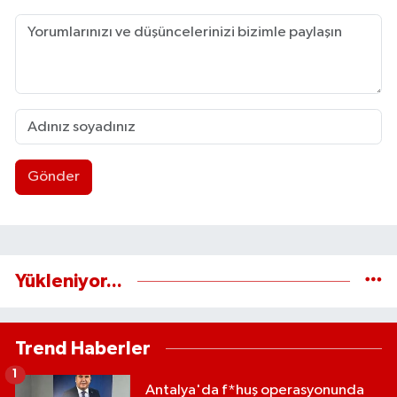
Gönder
Yükleniyor...
Trend Haberler
1
Antalya'da f*huş operasyonunda