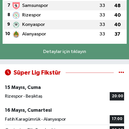
7
Samsunspor
33
48
8
Rizespor
33
40
9
Konyaspor
33
40
10
Alanyaspor
33
37
Detaylar için tıklayın
Süper Lig Fikstür
15 Mayıs, Cuma
Rizespor - Beşiktaş
20:00
16 Mayıs, Cumartesi
Fatih Karagümrük - Alanyaspor
17:00