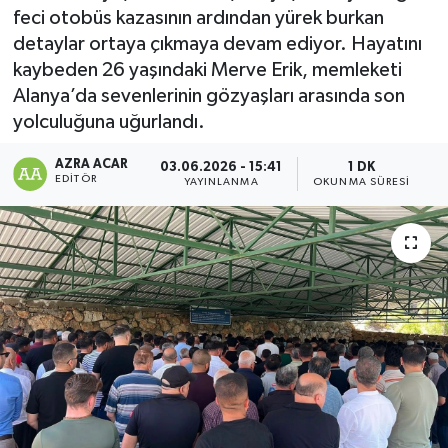
feci otobüs kazasının ardından yürek burkan
Kültür-Sanat
detaylar ortaya çıkmaya devam ediyor. Hayatını
kaybeden 26 yaşındaki Merve Erik, memleketi
Magazin
Alanya’da sevenlerinin gözyaşları arasında son
yolculuğuna uğurlandı.
Özel haberler
AZRA ACAR
03.06.2026 - 15:41
1 DK
EDITÖR
YAYINLANMA
OKUNMA SÜRESI
Sağlık
Siyaset
Spor