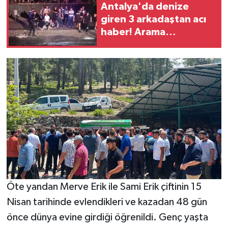
Antalya'da denize
giren 3 arkadaştan acı
haber! Arama
çalışmaları f*ciayla
sonuçlandı
Öte yandan Merve Erik ile Sami Erik çiftinin 15
Nisan tarihinde evlendikleri ve kazadan 48 gün
önce dünya evine girdiği öğrenildi. Genç yaşta