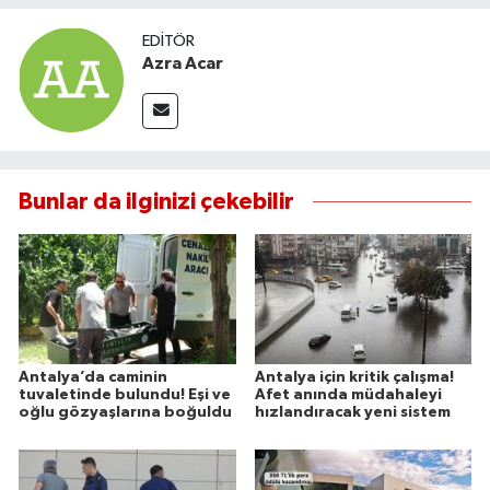
EDITÖR
Azra Acar
Bunlar da ilginizi çekebilir
Antalya’da caminin
Antalya için kritik çalışma!
tuvaletinde bulundu! Eşi ve
Afet anında müdahaleyi
oğlu gözyaşlarına boğuldu
hızlandıracak yeni sistem