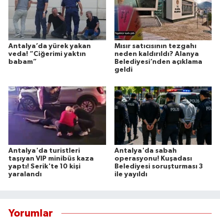
Antalya’da yürek yakan
Mısır satıcısının tezgahı
veda! “Ciğerimi yaktın
neden kaldırıldı? Alanya
babam”
Belediyesi’nden açıklama
geldi
Antalya'da turistleri
Antalya'da sabah
taşıyan VIP minibüs kaza
operasyonu! Kuşadası
yaptı! Serik'te 10 kişi
Belediyesi soruşturması 3
yaralandı
ile yayıldı
Yorumlar