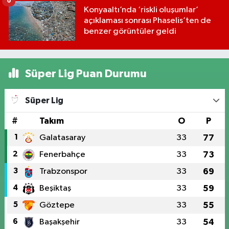
6
Konyaaltı’nda ‘riskli oluşumlar’
açıklaması sonrası Phaselis’ten de
benzer görüntüler geldi
Süper Lig Puan Durumu
Süper Lig
#
Takım
O
P
1
Galatasaray
33
77
2
Fenerbahçe
33
73
3
Trabzonspor
33
69
4
Beşiktaş
33
59
5
Göztepe
33
55
6
Başakşehir
33
54