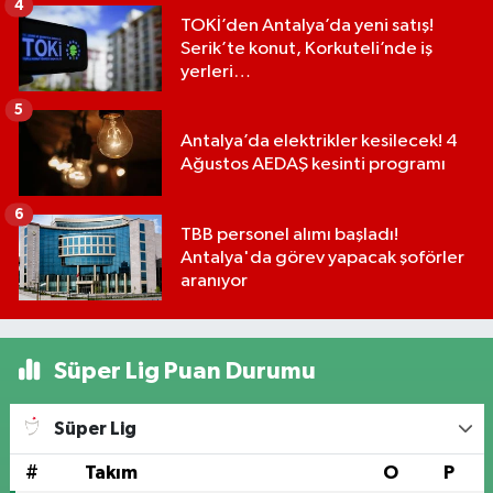
4
TOKİ’den Antalya’da yeni satış!
Serik’te konut, Korkuteli’nde iş
yerleri…
5
Antalya’da elektrikler kesilecek! 4
Ağustos AEDAŞ kesinti programı
6
TBB personel alımı başladı!
Antalya'da görev yapacak şoförler
aranıyor
Süper Lig Puan Durumu
Süper Lig
#
Takım
O
P