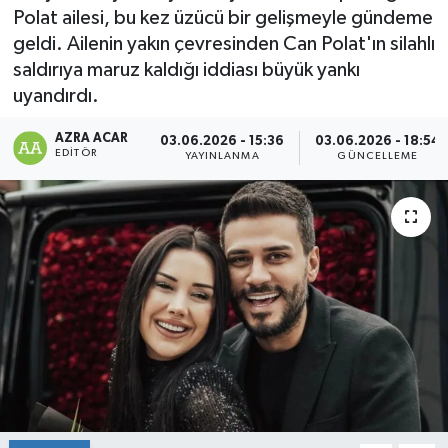
Polat ailesi, bu kez üzücü bir gelişmeyle gündeme
Kültür-Sanat
geldi. Ailenin yakın çevresinden Can Polat'ın silahlı
saldırıya maruz kaldığı iddiası büyük yankı
Magazin
uyandırdı.
Özel haberler
AZRA ACAR
03.06.2026 - 15:36
03.06.2026 - 18:54
EDITÖR
YAYINLANMA
GÜNCELLEME
Sağlık
Siyaset
Spor