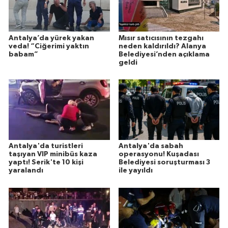
Antalya’da yürek yakan
Mısır satıcısının tezgahı
veda! “Ciğerimi yaktın
neden kaldırıldı? Alanya
babam”
Belediyesi’nden açıklama
geldi
Antalya'da turistleri
Antalya'da sabah
taşıyan VIP minibüs kaza
operasyonu! Kuşadası
yaptı! Serik'te 10 kişi
Belediyesi soruşturması 3
yaralandı
ile yayıldı