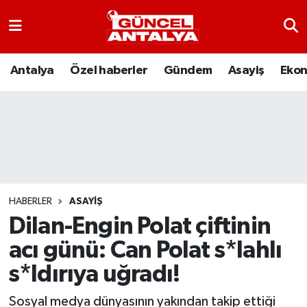
Antalya
Nöbetçi Eczaneler
Antalya
Özel haberler
Gündem
Asayiş
Eko
Asayiş
Hava Durumu
Bilim-Teknoloji
Namaz Vakitleri
Çevre
Trafik Durumu
Dünya
Süper Lig Puan Durumu ve Fikstür
HABERLER
ASAYIŞ
Dilan-Engin Polat çiftinin
Eğitim
Tüm Manşetler
acı günü: Can Polat s*lahlı
Ekonomi
Son Dakika Haberleri
s*ldırıya uğradı!
Gündem
Haber Arşivi
Sosyal medya dünyasının yakından takip ettiği