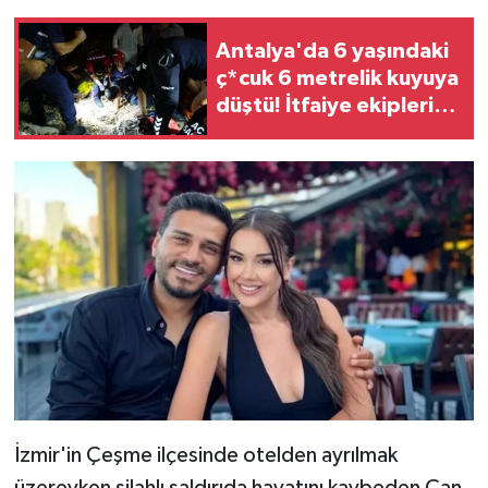
Antalya'da 6 yaşındaki
ç*cuk 6 metrelik kuyuya
düştü! İtfaiye ekipleri
zamanla yarıştı
İzmir'in Çeşme ilçesinde otelden ayrılmak