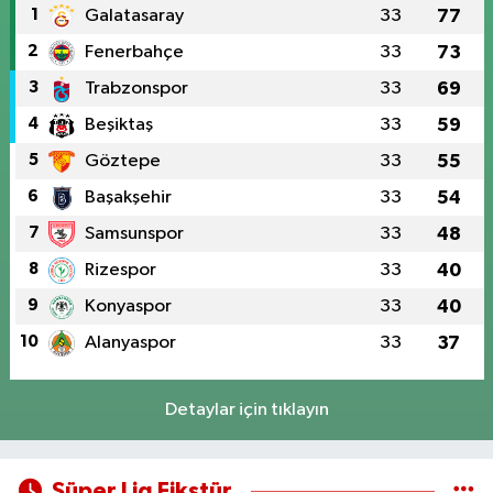
1
Galatasaray
33
77
2
Fenerbahçe
33
73
3
Trabzonspor
33
69
4
Beşiktaş
33
59
5
Göztepe
33
55
6
Başakşehir
33
54
7
Samsunspor
33
48
8
Rizespor
33
40
9
Konyaspor
33
40
10
Alanyaspor
33
37
Detaylar için tıklayın
Süper Lig Fikstür