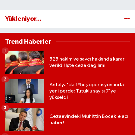
Yükleniyor...
Trend Haberler
1
525 hakim ve savcı hakkında karar
verildi! İşte ceza dağılımı
2
Antalya'da f*huş operasyonunda
yeni perde: Tutuklu sayısı 7'ye
yükseldi
3
Cezaevindeki Muhittin Böcek'e acı
haber!