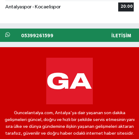
Antalyaspor - Kocaelispor
20:00
05399261599
İLETIŞIM
Guncelantalya.com, Antalya'ya dair yaşanan son dakika
gelişmeleri güncel, doğru ve hızlı bir şekilde servis etmesinin yanı
sıra ülke ve dünya gündemine ilişkin yaşanan gelişmeleri aktaran
tarafsız, güvenilir ve doğru haber odaklı internet haber sitesidir.