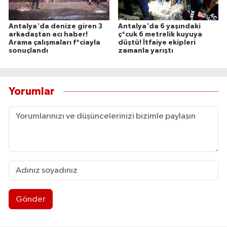
Antalya'da denize giren 3
Antalya'da 6 yaşındaki
arkadaştan acı haber!
ç*cuk 6 metrelik kuyuya
Arama çalışmaları f*ciayla
düştü! İtfaiye ekipleri
sonuçlandı
zamanla yarıştı
Yorumlar
Gönder