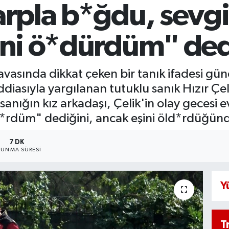
şarpla b*ğdu, sevgi
rini ö*dürdüm" ded
avasında dikkat çeken bir tanık ifadesi gü
diasıyla yargılanan tutuklu sanık Hızır Çeli
anığın kız arkadaşı, Çelik'in olay gecesi e
öld*rdüm" dediğini, ancak eşini öld*rdüğü
7 DK
UNMA SÜRESI
Y
T