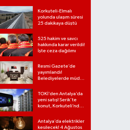
Korkuteli-Elmalı
yolunda ulaşım süresi
25 dakikaya düştü
525 hakim ve savcı
hakkında karar verildi!
İşte ceza dağılımı
Resmi Gazete’de
yayımlandı!
Belediyelerde müdür
kadroları iptal
edilecek
TOKİ’den Antalya’da
yeni satış! Serik’te
konut, Korkuteli’nde
iş yerleri…
Antalya’da elektrikler
kesilecek! 4 Ağustos