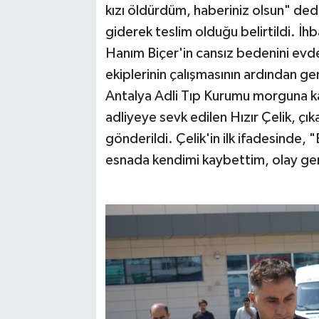
kızı öldürdüm, haberiniz olsun" dedi
giderek teslim olduğu belirtildi. İhb
Hanım Biçer'in cansız bedenini evde
ekiplerinin çalışmasının ardından g
Antalya Adli Tıp Kurumu morguna kal
adliyeye sevk edilen Hızır Çelik, ç
gönderildi. Çelik'in ilk ifadesinde, 
esnada kendimi kaybettim, olay ger