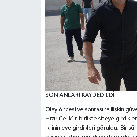
SON ANLARI KAYDEDİLDİ
Olay öncesi ve sonrasına ilişkin güv
Hızır Çelik'in birlikte siteye girdikl
ikilinin eve girdikleri görüldü. Bir 
başına çıktığı, merdivenden indikte