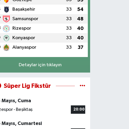
6
Başakşehir
33
54
7
Samsunspor
33
48
8
Rizespor
33
40
9
Konyaspor
33
40
0
Alanyaspor
33
37
Detaylar için tıklayın
Süper Lig Fikstür
5 Mayıs, Cuma
zespor - Beşiktaş
20:00
6 Mayıs, Cumartesi