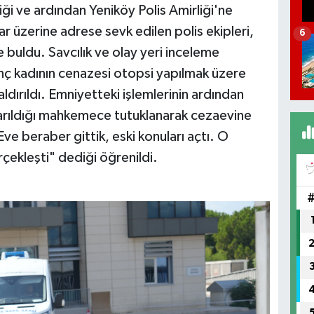
ği ve ardından Yeniköy Polis Amirliği'ne
ar üzerine adrese sevk edilen polis ekipleri,
6
 buldu. Savcılık ve olay yeri inceleme
enç kadının cenazesi otopsi yapılmak üzere
dırıldı. Emniyetteki işlemlerinin ardından
ıkarıldığı mahkemece tutuklanarak cezaevine
"Eve beraber gittik, eski konuları açtı. O
çekleşti" dediği öğrenildi.