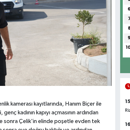
1
1
enlik kamerası kayıtlarında, Hanım Biçer ile
Ri
eri, genç kadının kapıyı açmasının ardından
süre sonra Çelik'in elinde poşetle evden tek
1
n sonra eve doğru baktığı ve ardından