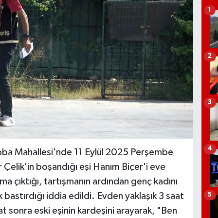
1
2
3
4
loba Mahallesi'nde 11 Eylül 2025 Perşembe
Çelik'in boşandığı eşi Hanım Biçer'i eve
ma çıktığı, tartışmanın ardından genç kadını
bastırdığı iddia edildi. Evden yaklaşık 3 saat
5
aat sonra eski eşinin kardeşini arayarak, "Ben