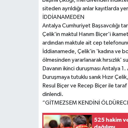
siteden ayrıldığı anlar kayıtlarda yer
İDDİANAMEDEN
Antalya Cumhuriyet Başsavcılığı tar
Çelik'in maktul Hanım Biçer'i ikame
ardından maktule ait cep telefonunu a
İddianamede, Çelik'in 'kadına ve boş
ölmesinden yararlanarak hırsızlık' su
Davanın ikinci duruşması Antalya 1
Duruşmaya tutuklu sanık Hızır Çelik
Resul Biçer ve Recep Biçer ile taraf
dinlendi.
“GİTMEZSEM KENDİNİ ÖLDÜREC
525 hakim ve
dağılımı