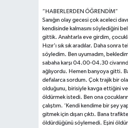
“HABERLERDEN ÖĞRENDİM”
Sanığın olay gecesi çok aceleci davr
kendisinde kalmasını söylediğini bel
gittik. Anahtarla eve girdim, çocu
Hızır'ı sık sık aradılar. Daha sonra 
söyledim. Ben uyumadım, bekledim.
sabaha karşı 04.00-04.30 civarında ge
ağlıyordu. Hemen banyoya gitti. B
defalarca sordum. Çok trajik bir ol
olduğunu, birisiyle kavga ettiğini ve
öldürmek istedi. Ben ona çocukları
çalıştım. ‘Kendi kendime bir şey y
gitmek için dışarı çıktı. Bana trafikt
öldürdüğünü söylemedi. Eşini öldü