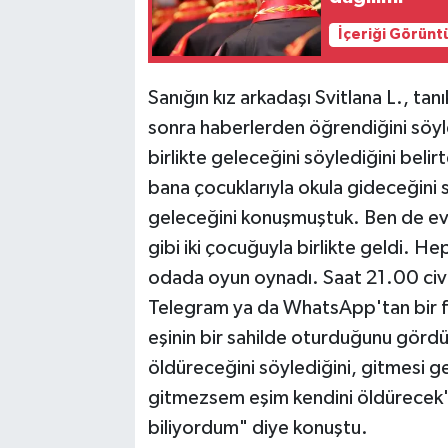
İçeriği Görünt
Sanığın kız arkadaşı Svitlana L., tan
sonra haberlerden öğrendiğini söyle
birlikte geleceğini söylediğini belir
bana çocuklarıyla okula gideceğini 
geleceğini konuşmuştuk. Ben de e
gibi iki çocuğuyla birlikte geldi. 
odada oyun oynadı. Saat 21.00 civ
Telegram ya da WhatsApp'tan bir fo
eşinin bir sahilde oturduğunu gördüm
öldüreceğini söylediğini, gitmesi ge
gitmezsem eşim kendini öldürecek' d
biliyordum" diye konuştu.