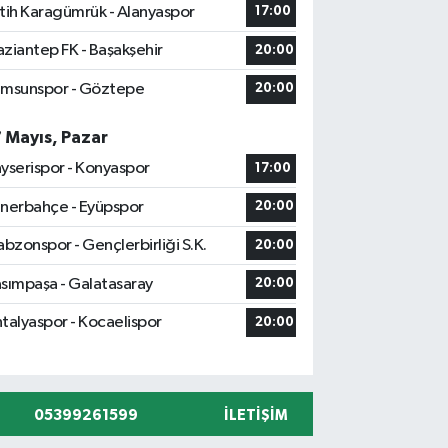
tih Karagümrük - Alanyaspor
17:00
ziantep FK - Başakşehir
20:00
msunspor - Göztepe
20:00
7 Mayıs, Pazar
yserispor - Konyaspor
17:00
nerbahçe - Eyüpspor
20:00
abzonspor - Gençlerbirliği S.K.
20:00
sımpaşa - Galatasaray
20:00
talyaspor - Kocaelispor
20:00
05399261599
İLETIŞIM