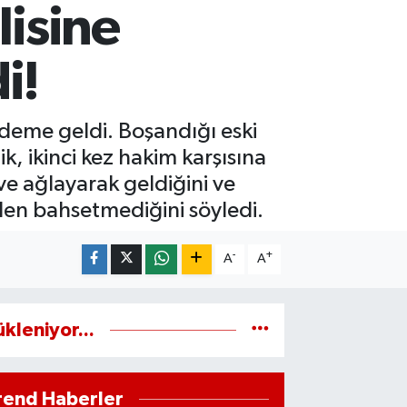
lisine
i!
ndeme geldi. Boşandığı eski
k, ikinci kez hakim karşısına
ve ağlayarak geldiğini ve
nden bahsetmediğini söyledi.
-
+
A
A
ükleniyor...
rend Haberler