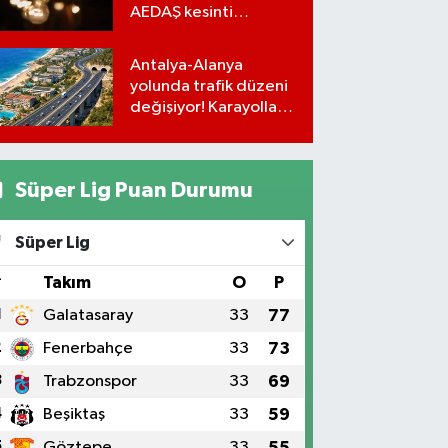
AEDAŞ kesinti
programı
Antalya-Alanya
yolunda trafik düzeni
değişiyor! Karayolları
uyardı
Süper Lig Puan Durumu
Süper Lig
#
Takım
O
P
1
Galatasaray
33
77
2
Fenerbahçe
33
73
3
Trabzonspor
33
69
4
Beşiktaş
33
59
5
Göztepe
33
55