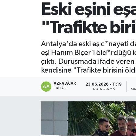
Eski eşini e
Kültür-Sanat
"Trafikte bi
Magazin
Özel haberler
Antalya'da eski eş c*nayeti d
eşi Hanım Biçer'i öld*rdüğü id
Sağlık
çıktı. Duruşmada ifade veren s
kendisine "Trafikte birisini 
Siyaset
AZRA ACAR
23.06.2026 - 11:19
Spor
EDITÖR
YAYINLANMA
OK