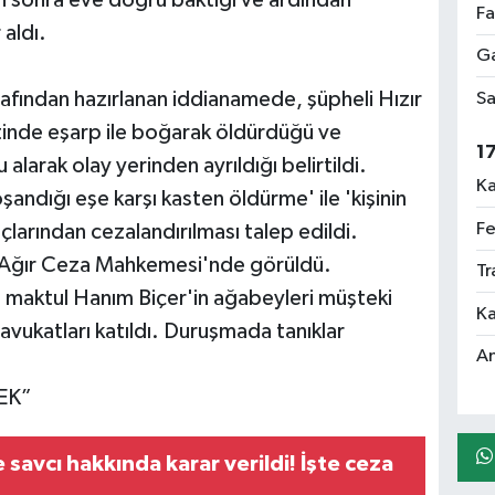
Fa
 aldı.
Ga
afından hazırlanan iddianamede, şüpheli Hızır
Sa
tinde eşarp ile boğarak öldürdüğü ve
1
larak olay yerinden ayrıldığı belirtildi.
Ka
andığı eşe karşı kasten öldürme' ile 'kişinin
Fe
çlarından cezalandırılması talep edildi.
. Ağır Ceza Mahkemesi'nde görüldü.
Tr
, maktul Hanım Biçer'in ağabeyleri müşteki
Ka
 avukatları katıldı. Duruşmada tanıklar
An
EK”
 savcı hakkında karar verildi! İşte ceza