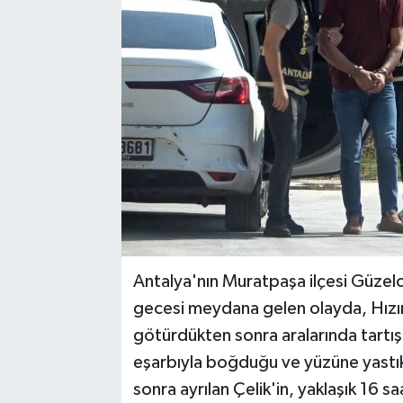
Antalya'nın Muratpaşa ilçesi Güze
gecesi meydana gelen olayda, Hızır 
götürdükten sonra aralarında tartış
eşarbıyla boğduğu ve yüzüne yastık 
sonra ayrılan Çelik'in, yaklaşık 16 s