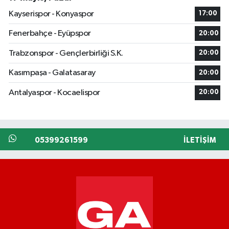
Kayserispor - Konyaspor
17:00
Fenerbahçe - Eyüpspor
20:00
Trabzonspor - Gençlerbirliği S.K.
20:00
Kasımpaşa - Galatasaray
20:00
Antalyaspor - Kocaelispor
20:00
05399261599
İLETIŞIM