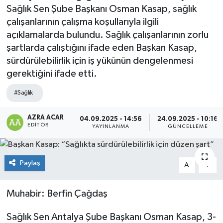
Sağlık Sen Şube Başkanı Osman Kasap, sağlık
Kültür-Sanat
çalışanlarının çalışma koşullarıyla ilgili
açıklamalarda bulundu. Sağlık çalışanlarının zorlu
Magazin
şartlarda çalıştığını ifade eden Başkan Kasap,
sürdürülebilirlik için iş yükünün dengelenmesi
Özel haberler
gerektiğini ifade etti.
Sağlık
#Sağlık
AZRA ACAR
Siyaset
04.09.2025 - 14:56
24.09.2025 - 10:16
EDITÖR
YAYINLANMA
GÜNCELLEME
Spor
Paylaş
-
+
A
A
Muhabir: Berfin Çağdaş
Sağlık Sen Antalya Şube Başkanı Osman Kasap, 3-