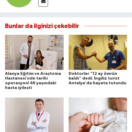
Bunlar da ilginizi çekebilir
Alanya Eğitim ve Araştırma
Doktorlar “12 ay ömrün
Hastanesi’nde tarihi
kaldı” dedi: İngiliz turist
operasyon! 46 yaşındaki
Antalya’da hayata tutundu
hasta iyileşti