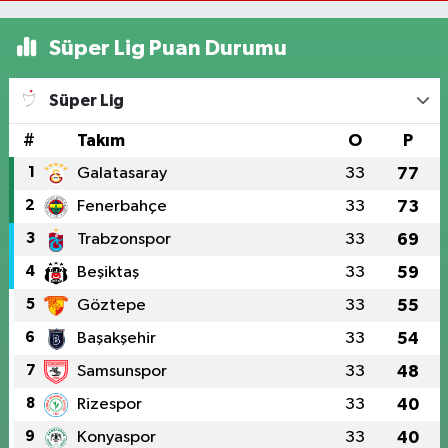
Süper Lig Puan Durumu
Süper Lig
#
Takım
O
P
1
Galatasaray
33
77
2
Fenerbahçe
33
73
3
Trabzonspor
33
69
4
Beşiktaş
33
59
5
Göztepe
33
55
6
Başakşehir
33
54
7
Samsunspor
33
48
8
Rizespor
33
40
9
Konyaspor
33
40