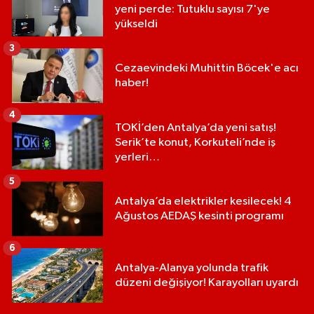
yeni perde: Tutuklu sayısı 7'ye
yükseldi
3
Cezaevindeki Muhittin Böcek'e acı
haber!
4
TOKİ’den Antalya’da yeni satış!
Serik’te konut, Korkuteli’nde iş
yerleri…
5
Antalya’da elektrikler kesilecek! 4
Ağustos AEDAŞ kesinti programı
6
Antalya-Alanya yolunda trafik
düzeni değişiyor! Karayolları uyardı