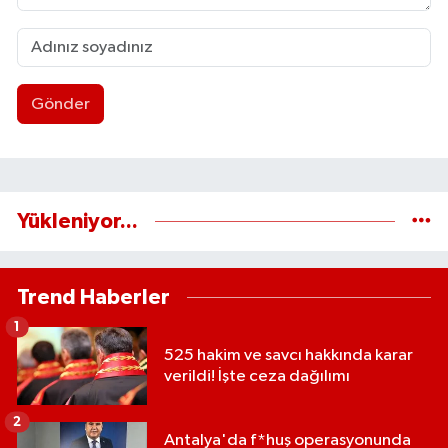
Gönder
Yükleniyor...
Trend Haberler
1
525 hakim ve savcı hakkında karar
verildi! İşte ceza dağılımı
2
Antalya'da f*huş operasyonunda