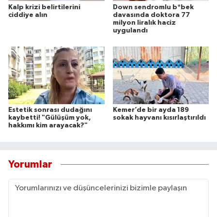
Kalp krizi belirtilerini
Down sendromlu b*bek
ciddiye alın
davasında doktora 77
milyon liralık haciz
uygulandı
Estetik sonrası dudağını
Kemer’de bir ayda 189
kaybetti! "Gülüşüm yok,
sokak hayvanı kısırlaştırıldı
hakkımı kim arayacak?"
Yorumlar