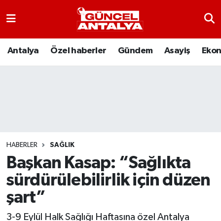
Antalya
Nöbetçi Eczaneler
Antalya
Özel haberler
Gündem
Asayiş
Eko
Asayiş
Hava Durumu
Bilim-Teknoloji
Namaz Vakitleri
Çevre
Trafik Durumu
Dünya
Süper Lig Puan Durumu ve Fikstür
HABERLER
SAĞLIK
Başkan Kasap: “Sağlıkta
Eğitim
Tüm Manşetler
sürdürülebilirlik için düzen
Ekonomi
Son Dakika Haberleri
şart”
Gündem
Haber Arşivi
3-9 Eylül Halk Sağlığı Haftasına özel Antalya