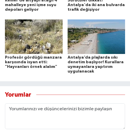
Kemer’de altyapı atağı! 4
Sürücüler dikkat!
mahalleye yeni içme suyu
Antalya'da iki ana bulvarda
depoları geliyor
trafik değişiyor
Profesör gördüğü manzara
Antalya’da plajlarda sıkı
karşısında isyan etti:
denetim başlıyor! Kurallara
"Hayvanları örnek alalım"
uymayanlara yaptırım
uygulanacak
Yorumlar