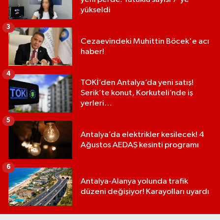
yükseldi
3
Cezaevindeki Muhittin Böcek'e acı
haber!
4
TOKİ’den Antalya’da yeni satış!
Serik’te konut, Korkuteli’nde iş
yerleri…
5
Antalya’da elektrikler kesilecek! 4
Ağustos AEDAŞ kesinti programı
6
Antalya-Alanya yolunda trafik
düzeni değişiyor! Karayolları uyardı