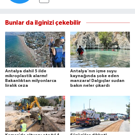
Bunlar da ilginizi çekebilir
Antalya dahil 5 ilde
Antalya'nın içme suyu
mikroplastik alarmı!
kaynağında şoke eden
Bakanlıktan milyonlarca
manzara! Dalgıçlar sudan
liralık ceza
bakın neler çıkardı