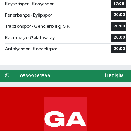
Kayserispor - Konyaspor
17:00
Fenerbahçe - Eyüpspor
20:00
Trabzonspor - Gençlerbirliği S.K.
20:00
Kasımpaşa - Galatasaray
20:00
Antalyaspor - Kocaelispor
20:00
05399261599
İLETIŞIM