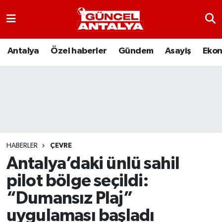
Antalya
Nöbetçi Eczaneler
Antalya
Özel haberler
Gündem
Asayiş
Eko
Asayiş
Hava Durumu
Bilim-Teknoloji
Namaz Vakitleri
Çevre
Trafik Durumu
Dünya
Süper Lig Puan Durumu ve Fikstür
HABERLER
ÇEVRE
Antalya’daki ünlü sahil
Eğitim
Tüm Manşetler
pilot bölge seçildi:
Ekonomi
Son Dakika Haberleri
“Dumansız Plaj”
uygulaması başladı
Gündem
Haber Arşivi