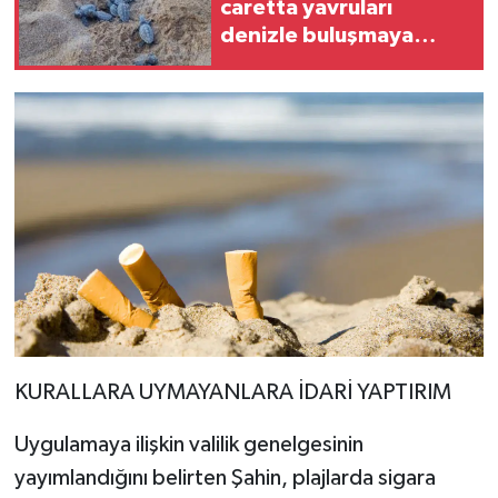
caretta yavruları
denizle buluşmaya
başladı! 20 bin yavru
bekleniyor
KURALLARA UYMAYANLARA İDARİ YAPTIRIM
Uygulamaya ilişkin valilik genelgesinin
yayımlandığını belirten Şahin, plajlarda sigara