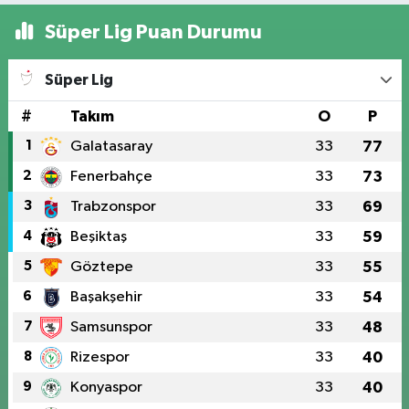
Süper Lig Puan Durumu
Süper Lig
#
Takım
O
P
1
Galatasaray
33
77
2
Fenerbahçe
33
73
3
Trabzonspor
33
69
4
Beşiktaş
33
59
5
Göztepe
33
55
6
Başakşehir
33
54
7
Samsunspor
33
48
8
Rizespor
33
40
9
Konyaspor
33
40