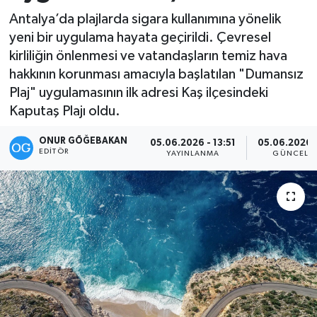
Antalya’da plajlarda sigara kullanımına yönelik
Kültür-Sanat
yeni bir uygulama hayata geçirildi. Çevresel
kirliliğin önlenmesi ve vatandaşların temiz hava
Magazin
hakkının korunması amacıyla başlatılan "Dumansız
Plaj" uygulamasının ilk adresi Kaş ilçesindeki
Özel haberler
Kaputaş Plajı oldu.
Sağlık
ONUR GÖĞEBAKAN
05.06.2026 - 13:51
05.06.2026 -
EDITÖR
YAYINLANMA
GÜNCELL
Siyaset
Spor