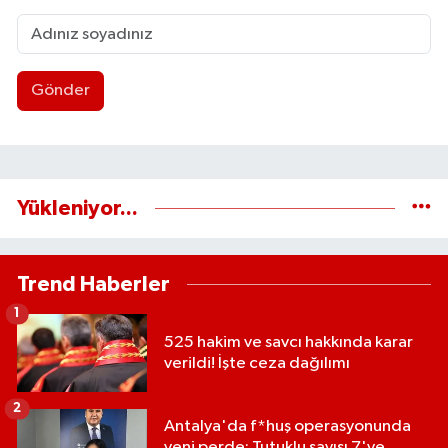
Gönder
Yükleniyor...
Trend Haberler
1
525 hakim ve savcı hakkında karar
verildi! İşte ceza dağılımı
2
Antalya'da f*huş operasyonunda
yeni perde: Tutuklu sayısı 7'ye