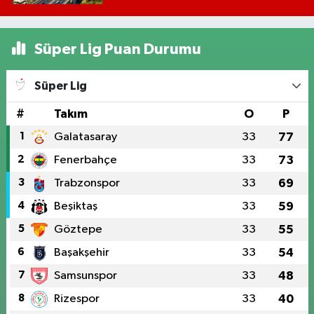
Süper Lig Puan Durumu
Süper Lig
#
Takım
O
P
1
Galatasaray
33
77
2
Fenerbahçe
33
73
3
Trabzonspor
33
69
4
Beşiktaş
33
59
5
Göztepe
33
55
6
Başakşehir
33
54
7
Samsunspor
33
48
8
Rizespor
33
40