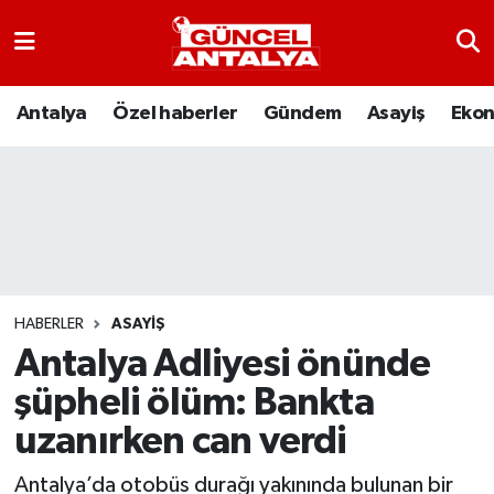
Antalya
Nöbetçi Eczaneler
Antalya
Özel haberler
Gündem
Asayiş
Eko
Asayiş
Hava Durumu
Bilim-Teknoloji
Namaz Vakitleri
Çevre
Trafik Durumu
Dünya
Süper Lig Puan Durumu ve Fikstür
HABERLER
ASAYIŞ
Antalya Adliyesi önünde
Eğitim
Tüm Manşetler
şüpheli ölüm: Bankta
Ekonomi
Son Dakika Haberleri
uzanırken can verdi
Gündem
Haber Arşivi
Antalya’da otobüs durağı yakınında bulunan bir