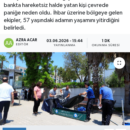
bankta hareketsiz halde yatan kişi çevrede
Kültür-Sanat
paniğe neden oldu. İhbar üzerine bölgeye gelen
ekipler, 57 yaşındaki adamın yaşamını yitirdiğini
Magazin
belirledi.
Özel haberler
AZRA ACAR
03.06.2026 - 15:44
1 DK
EDITÖR
YAYINLANMA
OKUNMA SÜRESI
Sağlık
Siyaset
Spor