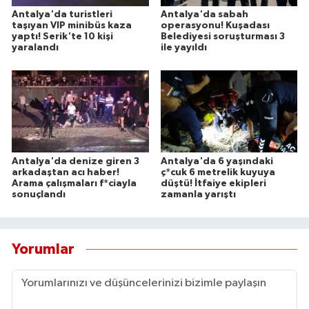
Antalya'da turistleri
Antalya'da sabah
taşıyan VIP minibüs kaza
operasyonu! Kuşadası
yaptı! Serik'te 10 kişi
Belediyesi soruşturması 3
yaralandı
ile yayıldı
Antalya'da denize giren 3
Antalya'da 6 yaşındaki
arkadaştan acı haber!
ç*cuk 6 metrelik kuyuya
Arama çalışmaları f*ciayla
düştü! İtfaiye ekipleri
sonuçlandı
zamanla yarıştı
Yorumlar