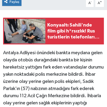
Paylaş
-
+
A
A
Konyaaltı Sahili'nde
film gibi h*rsızlık! Rus
turistlerin telefonları
böyle bulundu
Antalya Adliyesi önündeki bankta meydana gelen
olayda otobüs durağındaki bankta bir kişinin
hareketsiz yattığını fark eden vatandaşlar durumu
yakın noktadaki polis merkezine bildirdi. İhbar
üzerine olay yerine gelen polis ekipleri, Sadık
Parlak'ın (57) nabzının atmadığını fark ederek
durumu 112 Acil Çağrı Merkezine bildirdi. İhbarla
olay yerine gelen sağlık ekiplerinin yaptığı