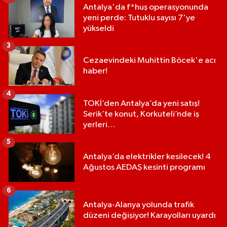
Antalya'da f*huş operasyonunda
yeni perde: Tutuklu sayısı 7'ye
yükseldi
3
Cezaevindeki Muhittin Böcek'e acı
haber!
4
TOKİ’den Antalya’da yeni satış!
Serik’te konut, Korkuteli’nde iş
yerleri…
5
Antalya’da elektrikler kesilecek! 4
Ağustos AEDAŞ kesinti programı
6
Antalya-Alanya yolunda trafik
düzeni değişiyor! Karayolları uyardı