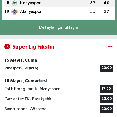
9
Konyaspor
33
40
10
Alanyaspor
33
37
Detaylar için tıklayın
Süper Lig Fikstür
15 Mayıs, Cuma
Rizespor - Beşiktaş
20:00
16 Mayıs, Cumartesi
Fatih Karagümrük - Alanyaspor
17:00
Gaziantep FK - Başakşehir
20:00
Samsunspor - Göztepe
20:00