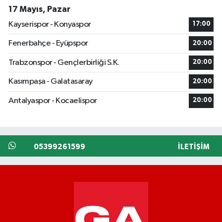
17 Mayıs, Pazar
Kayserispor - Konyaspor
17:00
Fenerbahçe - Eyüpspor
20:00
Trabzonspor - Gençlerbirliği S.K.
20:00
Kasımpaşa - Galatasaray
20:00
Antalyaspor - Kocaelispor
20:00
05399261599
İLETIŞIM