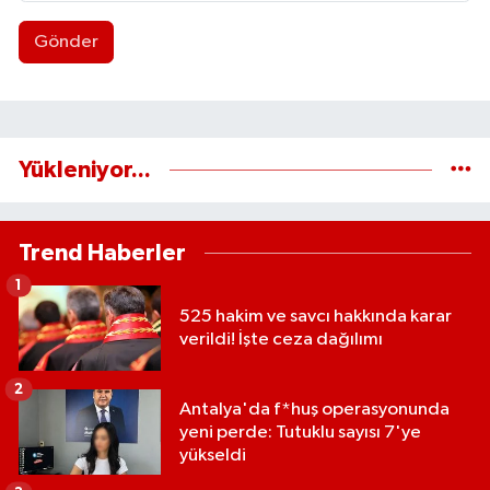
Gönder
Yükleniyor...
Trend Haberler
1
525 hakim ve savcı hakkında karar
verildi! İşte ceza dağılımı
2
Antalya'da f*huş operasyonunda
yeni perde: Tutuklu sayısı 7'ye
yükseldi