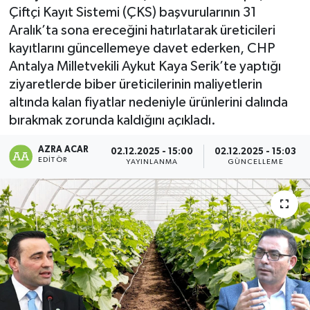
Çiftçi Kayıt Sistemi (ÇKS) başvurularının 31
Kültür-Sanat
Aralık’ta sona ereceğini hatırlatarak üreticileri
kayıtlarını güncellemeye davet ederken, CHP
Magazin
Antalya Milletvekili Aykut Kaya Serik’te yaptığı
ziyaretlerde biber üreticilerinin maliyetlerin
Özel haberler
altında kalan fiyatlar nedeniyle ürünlerini dalında
bırakmak zorunda kaldığını açıkladı.
Sağlık
AZRA ACAR
02.12.2025 - 15:00
02.12.2025 - 15:03
EDITÖR
YAYINLANMA
GÜNCELLEME
Siyaset
Spor