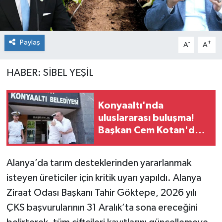
Paylaş
-
+
A
A
HABER: SİBEL YEŞİL
Konyaaltı'nda
uluslararası buluşma!
Başkan Cem Kotan'dan
İtalyan heyetine
yöresel takdim
Alanya’da tarım desteklerinden yararlanmak
isteyen üreticiler için kritik uyarı yapıldı. Alanya
Ziraat Odası Başkanı Tahir Göktepe, 2026 yılı
ÇKS başvurularının 31 Aralık’ta sona ereceğini