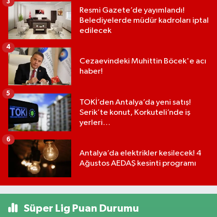
3
Resmi Gazete’de yayımlandı!
Belediyelerde müdür kadroları iptal
edilecek
4
Cezaevindeki Muhittin Böcek'e acı
haber!
5
TOKİ’den Antalya’da yeni satış!
Serik’te konut, Korkuteli’nde iş
yerleri…
6
Antalya’da elektrikler kesilecek! 4
Ağustos AEDAŞ kesinti programı
Süper Lig Puan Durumu