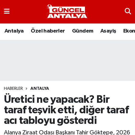
Antalya
Nöbetçi Eczaneler
Antalya
Özel haberler
Gündem
Asayiş
Eko
Asayiş
Hava Durumu
Bilim-Teknoloji
Namaz Vakitleri
Çevre
Trafik Durumu
Dünya
Süper Lig Puan Durumu ve Fikstür
HABERLER
ANTALYA
Üretici ne yapacak? Bir
Eğitim
Tüm Manşetler
taraf teşvik etti, diğer taraf
Ekonomi
Son Dakika Haberleri
acı tabloyu gösterdi
Gündem
Haber Arşivi
Alanya Ziraat Odası Başkanı Tahir Göktepe, 2026