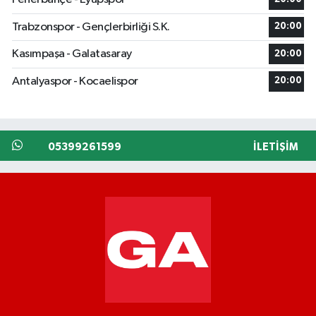
Trabzonspor - Gençlerbirliği S.K.
20:00
Kasımpaşa - Galatasaray
20:00
Antalyaspor - Kocaelispor
20:00
05399261599
İLETIŞIM