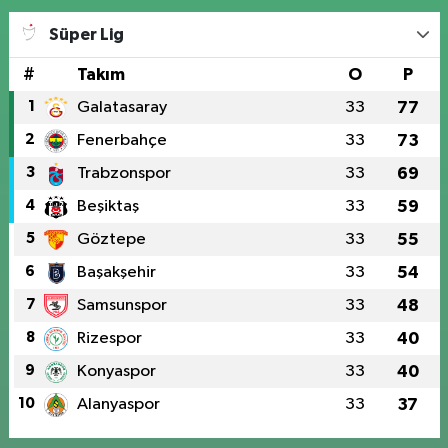
Süper Lig
#
Takım
O
P
1
Galatasaray
33
77
2
Fenerbahçe
33
73
3
Trabzonspor
33
69
4
Beşiktaş
33
59
5
Göztepe
33
55
6
Başakşehir
33
54
7
Samsunspor
33
48
8
Rizespor
33
40
9
Konyaspor
33
40
10
Alanyaspor
33
37