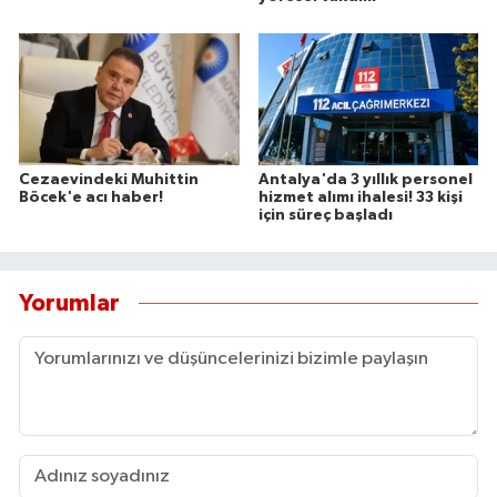
Cezaevindeki Muhittin
Antalya'da 3 yıllık personel
Böcek'e acı haber!
hizmet alımı ihalesi! 33 kişi
için süreç başladı
Yorumlar