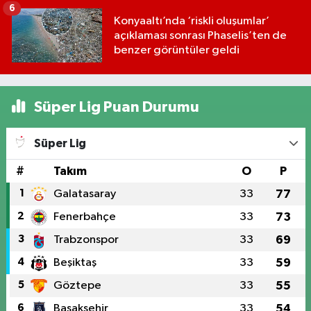
6
Konyaaltı’nda ‘riskli oluşumlar’
açıklaması sonrası Phaselis’ten de
benzer görüntüler geldi
Süper Lig Puan Durumu
Süper Lig
#
Takım
O
P
1
Galatasaray
33
77
2
Fenerbahçe
33
73
3
Trabzonspor
33
69
4
Beşiktaş
33
59
5
Göztepe
33
55
6
Başakşehir
33
54