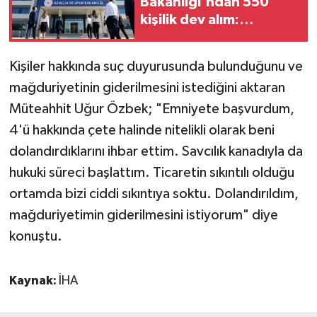
Bakanlığı'ndan 550
kişilik dev alım:
Antalya'ya 17
personellik kadro!
Kişiler hakkında suç duyurusunda bulunduğunu ve
mağduriyetinin giderilmesini istediğini aktaran
Müteahhit Uğur Özbek; "Emniyete başvurdum,
4'ü hakkında çete halinde nitelikli olarak beni
dolandırdıklarını ihbar ettim. Savcılık kanadıyla da
hukuki süreci başlattım. Ticaretin sıkıntılı olduğu
ortamda bizi ciddi sıkıntıya soktu. Dolandırıldım,
mağduriyetimin giderilmesini istiyorum" diye
konuştu.
Kaynak:
İHA