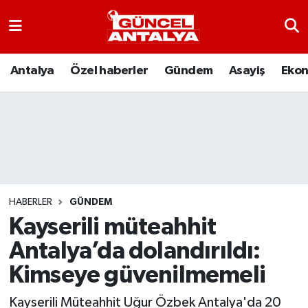
Antalya
Nöbetçi Eczaneler
Antalya
Özel haberler
Gündem
Asayiş
Eko
Asayiş
Hava Durumu
Bilim-Teknoloji
Namaz Vakitleri
Çevre
Trafik Durumu
Dünya
Süper Lig Puan Durumu ve Fikstür
HABERLER
GÜNDEM
Kayserili müteahhit
Eğitim
Tüm Manşetler
Antalya’da dolandırıldı:
Ekonomi
Son Dakika Haberleri
Kimseye güvenilmemeli
Gündem
Haber Arşivi
Kayserili Müteahhit Uğur Özbek Antalya'da 20