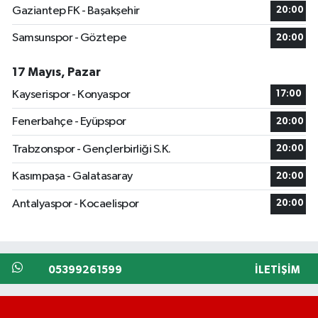
Gaziantep FK - Başakşehir
20:00
Samsunspor - Göztepe
20:00
17 Mayıs, Pazar
Kayserispor - Konyaspor
17:00
Fenerbahçe - Eyüpspor
20:00
Trabzonspor - Gençlerbirliği S.K.
20:00
Kasımpaşa - Galatasaray
20:00
Antalyaspor - Kocaelispor
20:00
05399261599
İLETIŞIM