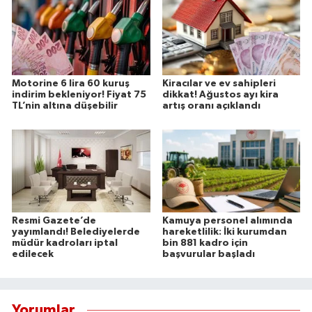
Motorine 6 lira 60 kuruş
Kiracılar ve ev sahipleri
indirim bekleniyor! Fiyat 75
dikkat! Ağustos ayı kira
TL’nin altına düşebilir
artış oranı açıklandı
Resmi Gazete’de
Kamuya personel alımında
yayımlandı! Belediyelerde
hareketlilik: İki kurumdan
müdür kadroları iptal
bin 881 kadro için
edilecek
başvurular başladı
Yorumlar