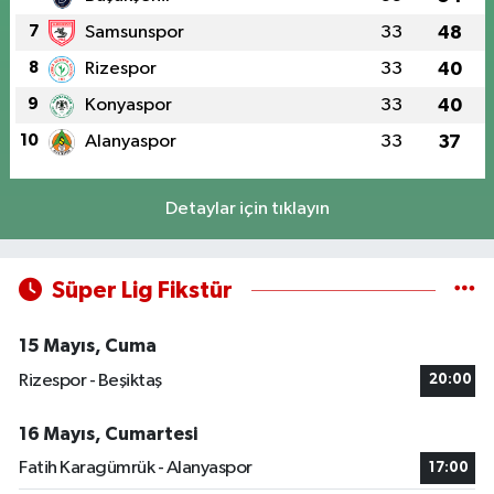
7
Samsunspor
33
48
8
Rizespor
33
40
9
Konyaspor
33
40
10
Alanyaspor
33
37
Detaylar için tıklayın
Süper Lig Fikstür
15 Mayıs, Cuma
Rizespor - Beşiktaş
20:00
16 Mayıs, Cumartesi
Fatih Karagümrük - Alanyaspor
17:00