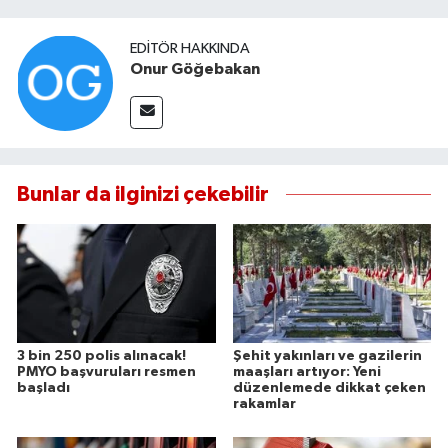
EDITÖR HAKKINDA
Onur Göğebakan
Bunlar da ilginizi çekebilir
3 bin 250 polis alınacak!
Şehit yakınları ve gazilerin
PMYO başvuruları resmen
maaşları artıyor: Yeni
başladı
düzenlemede dikkat çeken
rakamlar