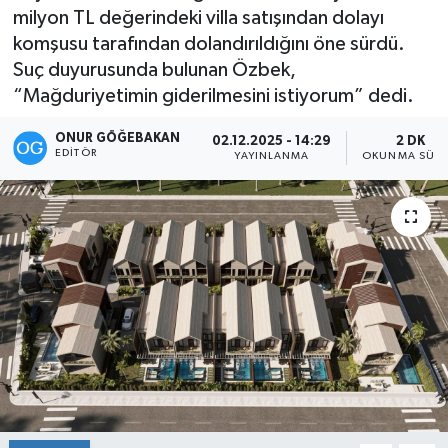
milyon TL değerindeki villa satışından dolayı
Kültür-Sanat
komşusu tarafından dolandırıldığını öne sürdü.
Suç duyurusunda bulunan Özbek,
Magazin
“Mağduriyetimin giderilmesini istiyorum” dedi.
Özel haberler
ONUR GÖĞEBAKAN
02.12.2025 - 14:29
2 DK
EDITÖR
YAYINLANMA
OKUNMA SÜRE
Sağlık
Siyaset
Spor