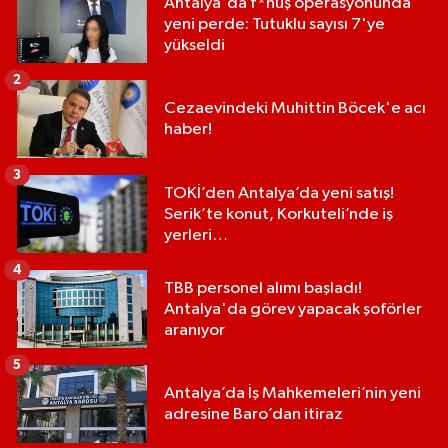
Antalya'da f*huş operasyonunda
yeni perde: Tutuklu sayısı 7'ye
yükseldi
2
Cezaevindeki Muhittin Böcek'e acı
haber!
3
TOKİ’den Antalya’da yeni satış!
Serik’te konut, Korkuteli’nde iş
yerleri…
4
TBB personel alımı başladı!
Antalya'da görev yapacak şoförler
aranıyor
5
Antalya’da İş Mahkemeleri’nin yeni
adresine Baro’dan itiraz