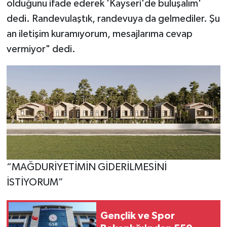
olduğunu ifade ederek 'Kayseri'de buluşalım'
dedi. Randevulaştık, randevuya da gelmediler. Şu
an iletişim kuramıyorum, mesajlarıma cevap
vermiyor" dedi.
“MAĞDURİYETİMİN GİDERİLMESİNİ
İSTİYORUM”
Gençlik ve Spor