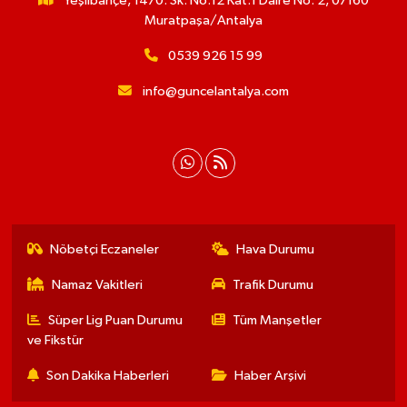
Yeşilbahçe, 1470. Sk. No:12 Kat:1 Daire No: 2, 07160
Muratpaşa/Antalya
0539 926 15 99
info@guncelantalya.com
Nöbetçi Eczaneler
Hava Durumu
Namaz Vakitleri
Trafik Durumu
Süper Lig Puan Durumu
Tüm Manşetler
ve Fikstür
Son Dakika Haberleri
Haber Arşivi