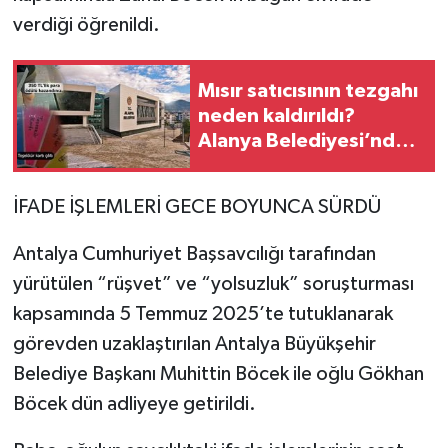
verdiği öğrenildi.
Mısır satıcısının tezgahı
neden kaldırıldı?
Alanya Belediyesi’nden
açıklama geldi
İFADE İŞLEMLERİ GECE BOYUNCA SÜRDÜ
Antalya Cumhuriyet Başsavcılığı tarafından
yürütülen “rüşvet” ve “yolsuzluk” soruşturması
kapsamında 5 Temmuz 2025’te tutuklanarak
görevden uzaklaştırılan Antalya Büyükşehir
Belediye Başkanı Muhittin Böcek ile oğlu Gökhan
Böcek dün adliyeye getirildi.