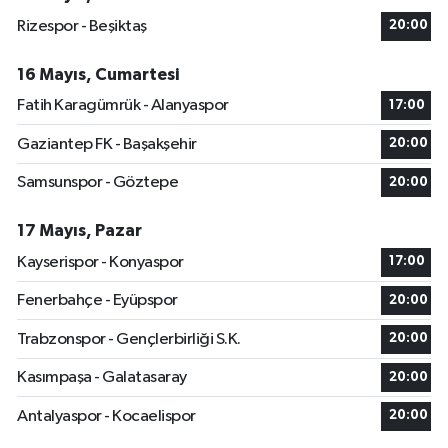
Rizespor - Beşiktaş
20:00
16 Mayıs, Cumartesi
Fatih Karagümrük - Alanyaspor
17:00
Gaziantep FK - Başakşehir
20:00
Samsunspor - Göztepe
20:00
17 Mayıs, Pazar
Kayserispor - Konyaspor
17:00
Fenerbahçe - Eyüpspor
20:00
Trabzonspor - Gençlerbirliği S.K.
20:00
Kasımpaşa - Galatasaray
20:00
Antalyaspor - Kocaelispor
20:00