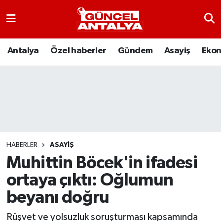
Antalya
Nöbetçi Eczaneler
Antalya
Özel haberler
Gündem
Asayiş
Eko
Asayiş
Hava Durumu
Bilim-Teknoloji
Namaz Vakitleri
Çevre
Trafik Durumu
Dünya
Süper Lig Puan Durumu ve Fikstür
HABERLER
ASAYIŞ
Muhittin Böcek'in ifadesi
Eğitim
Tüm Manşetler
ortaya çıktı: Oğlumun
Ekonomi
Son Dakika Haberleri
beyanı doğru
Gündem
Haber Arşivi
Rüşvet ve yolsuzluk soruşturması kapsamında