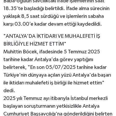
Baba-oğulun savcılıktaki ifade işlemlerinin saat
18.35’te başladığı belirtildi. İfade alma sürecinin
yaklaşık 8,5 saat sürdüğü ve işlemlerin sabaha
karşı 03.00’e kadar devam ettiği kaydedildi.
"ANTALYA'DA İKTİDARI VE MUHALEFETİ İŞ
BİRLİĞİYLE HİZMET ETTİM"
Muhittin Böcek, ifadesinde 5 Temmuz 2025
tarihine kadar Antalya'da görev yaptığını
belirterek, "En son 05/07/2025 tarihine kadar
Türkiye'nin dünyaya açılan yüzü Antalya'da başarı
ile iktidarı muhalefeti iş birliği ile hizmet ettim"
dedi.
2025 yılı Temmuz ayı itibarıyla İstanbul merkezli
başlayan soruşturmanın yetkisizlikle Antalya
Cumhuriyet Başsavcılığı'na gönderildiğini belirten