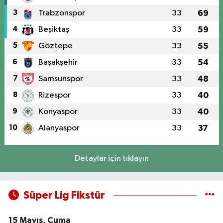
3
Trabzonspor
33
69
4
Beşiktaş
33
59
5
Göztepe
33
55
6
Başakşehir
33
54
7
Samsunspor
33
48
8
Rizespor
33
40
9
Konyaspor
33
40
10
Alanyaspor
33
37
Detaylar için tıklayın
Süper Lig Fikstür
15 Mayıs, Cuma