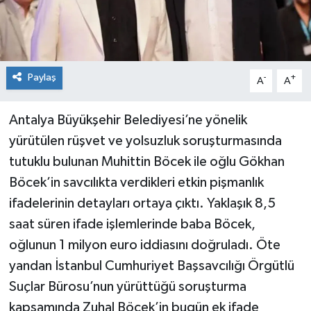
Paylaş
-
+
A
A
Antalya Büyükşehir Belediyesi’ne yönelik
yürütülen rüşvet ve yolsuzluk soruşturmasında
tutuklu bulunan Muhittin Böcek ile oğlu Gökhan
Böcek’in savcılıkta verdikleri etkin pişmanlık
ifadelerinin detayları ortaya çıktı. Yaklaşık 8,5
saat süren ifade işlemlerinde baba Böcek,
oğlunun 1 milyon euro iddiasını doğruladı. Öte
yandan İstanbul Cumhuriyet Başsavcılığı Örgütlü
Suçlar Bürosu’nun yürüttüğü soruşturma
kapsamında Zuhal Böcek’in bugün ek ifade