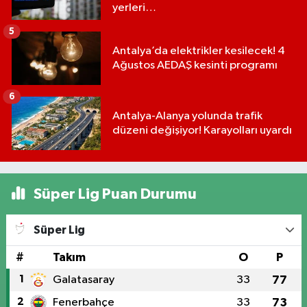
yerleri…
5
Antalya’da elektrikler kesilecek! 4
Ağustos AEDAŞ kesinti programı
6
Antalya-Alanya yolunda trafik
düzeni değişiyor! Karayolları uyardı
Süper Lig Puan Durumu
Süper Lig
#
Takım
O
P
1
Galatasaray
33
77
2
Fenerbahçe
33
73