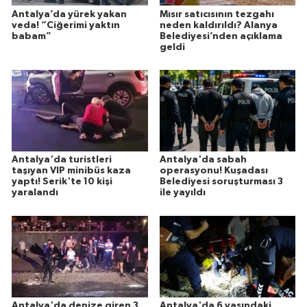
Antalya’da yürek yakan
Mısır satıcısının tezgahı
veda! “Ciğerimi yaktın
neden kaldırıldı? Alanya
babam”
Belediyesi’nden açıklama
geldi
Antalya'da turistleri
Antalya'da sabah
taşıyan VIP minibüs kaza
operasyonu! Kuşadası
yaptı! Serik'te 10 kişi
Belediyesi soruşturması 3
yaralandı
ile yayıldı
Antalya'da denize giren 3
Antalya'da 6 yaşındaki