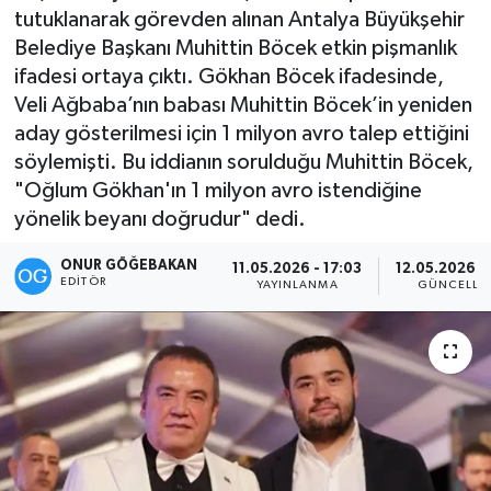
tutuklanarak görevden alınan Antalya Büyükşehir
Kültür-Sanat
Belediye Başkanı Muhittin Böcek etkin pişmanlık
ifadesi ortaya çıktı. Gökhan Böcek ifadesinde,
Magazin
Veli Ağbaba’nın babası Muhittin Böcek’in yeniden
aday gösterilmesi için 1 milyon avro talep ettiğini
Özel haberler
söylemişti. Bu iddianın sorulduğu Muhittin Böcek,
"Oğlum Gökhan'ın 1 milyon avro istendiğine
Sağlık
yönelik beyanı doğrudur" dedi.
Siyaset
ONUR GÖĞEBAKAN
11.05.2026 - 17:03
12.05.2026 - 
EDITÖR
YAYINLANMA
GÜNCELLE
Spor