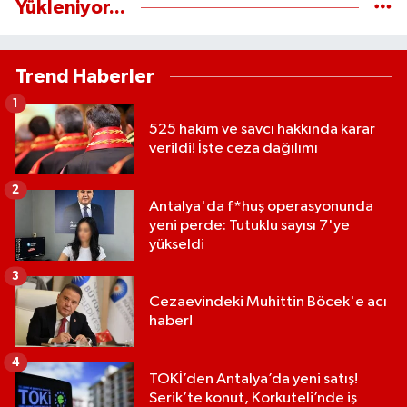
Yükleniyor...
Trend Haberler
1
525 hakim ve savcı hakkında karar
verildi! İşte ceza dağılımı
2
Antalya'da f*huş operasyonunda
yeni perde: Tutuklu sayısı 7'ye
yükseldi
3
Cezaevindeki Muhittin Böcek'e acı
haber!
4
TOKİ’den Antalya’da yeni satış!
Serik’te konut, Korkuteli’nde iş