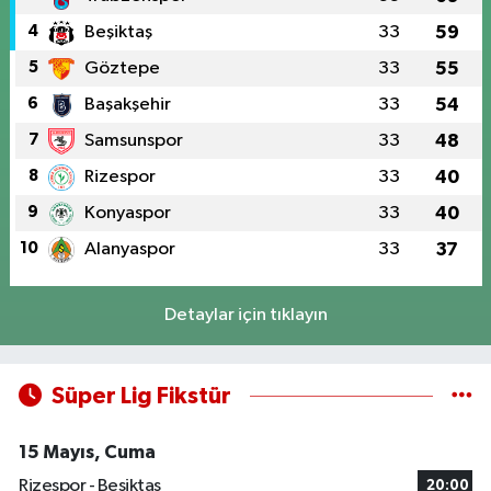
4
Beşiktaş
33
59
5
Göztepe
33
55
6
Başakşehir
33
54
7
Samsunspor
33
48
8
Rizespor
33
40
9
Konyaspor
33
40
10
Alanyaspor
33
37
Detaylar için tıklayın
Süper Lig Fikstür
15 Mayıs, Cuma
Rizespor - Beşiktaş
20:00