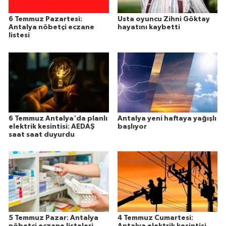
6 Temmuz Pazartesi:
Usta oyuncu Zihni Göktay
Antalya nöbetçi eczane
hayatını kaybetti
listesi
6 Temmuz Antalya'da planlı
Antalya yeni haftaya yağışlı
elektrik kesintisi: AEDAŞ
başlıyor
saat saat duyurdu
5 Temmuz Pazar: Antalya
4 Temmuz Cumartesi:
nöbetçi eczane listeleri
Antalya elektrik kesintisi