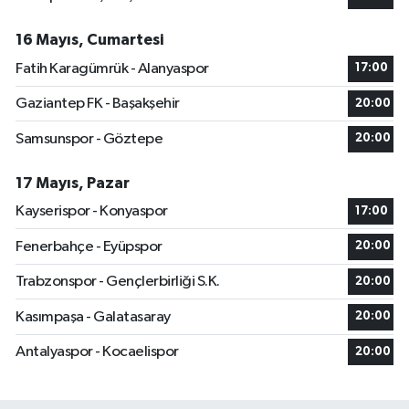
16 Mayıs, Cumartesi
Fatih Karagümrük - Alanyaspor
17:00
Gaziantep FK - Başakşehir
20:00
Samsunspor - Göztepe
20:00
17 Mayıs, Pazar
Kayserispor - Konyaspor
17:00
Fenerbahçe - Eyüpspor
20:00
Trabzonspor - Gençlerbirliği S.K.
20:00
Kasımpaşa - Galatasaray
20:00
Antalyaspor - Kocaelispor
20:00