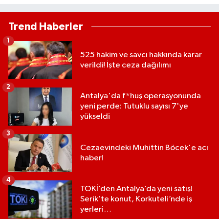
Trend Haberler
1
525 hakim ve savcı hakkında karar
verildi! İşte ceza dağılımı
2
Antalya'da f*huş operasyonunda
yeni perde: Tutuklu sayısı 7'ye
yükseldi
3
Cezaevindeki Muhittin Böcek'e acı
haber!
4
TOKİ’den Antalya’da yeni satış!
Serik’te konut, Korkuteli’nde iş
yerleri…