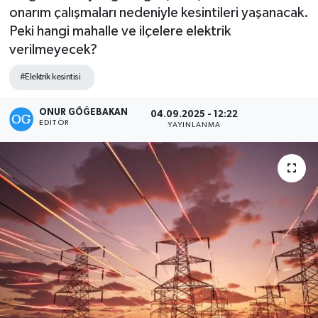
onarım çalışmaları nedeniyle kesintileri yaşanacak.
Kültür-Sanat
Peki hangi mahalle ve ilçelere elektrik
verilmeyecek?
Magazin
#Elektrik kesintisi
Özel haberler
ONUR GÖĞEBAKAN
04.09.2025 - 12:22
EDITÖR
YAYINLANMA
Sağlık
Siyaset
Spor