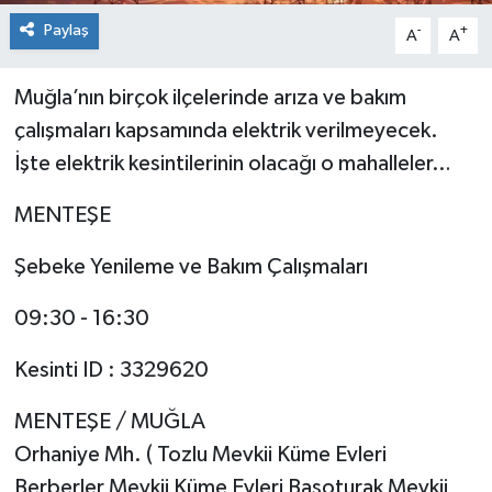
Paylaş
-
+
A
A
Muğla’nın birçok ilçelerinde arıza ve bakım
çalışmaları kapsamında elektrik verilmeyecek.
İşte elektrik kesintilerinin olacağı o mahalleler…
MENTEŞE
Şebeke Yenileme ve Bakım Çalışmaları
09:30 - 16:30
Kesinti ID : 3329620
MENTEŞE / MUĞLA
Orhaniye Mh. ( Tozlu Mevkii Küme Evleri
Berberler Mevkii Küme Evleri Başoturak Mevkii