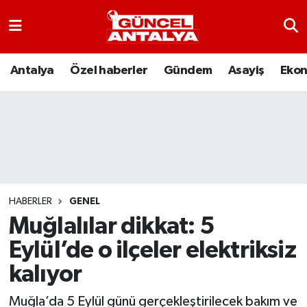
Antalya
Nöbetçi Eczaneler
Antalya
Özel haberler
Gündem
Asayiş
Eko
Asayiş
Hava Durumu
Bilim-Teknoloji
Namaz Vakitleri
Çevre
Trafik Durumu
Dünya
Süper Lig Puan Durumu ve Fikstür
HABERLER
GENEL
Muğlalılar dikkat: 5
Eğitim
Tüm Manşetler
Eylül’de o ilçeler elektriksiz
Ekonomi
Son Dakika Haberleri
kalıyor
Gündem
Haber Arşivi
Muğla’da 5 Eylül günü gerçekleştirilecek bakım ve