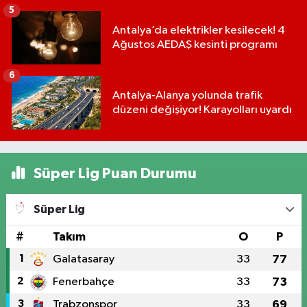
5
Antalya’da elektrikler kesilecek! 4
Ağustos AEDAŞ kesinti programı
6
Antalya-Alanya yolunda trafik
düzeni değişiyor! Karayolları uyardı
Süper Lig Puan Durumu
Süper Lig
#
Takım
O
P
1
Galatasaray
33
77
2
Fenerbahçe
33
73
3
Trabzonspor
33
69