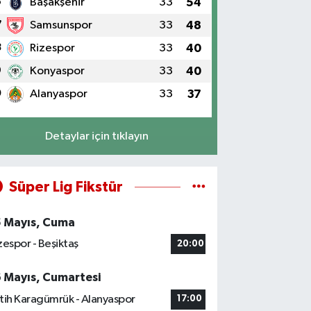
6
Başakşehir
33
54
7
Samsunspor
33
48
8
Rizespor
33
40
9
Konyaspor
33
40
0
Alanyaspor
33
37
Detaylar için tıklayın
Süper Lig Fikstür
5 Mayıs, Cuma
zespor - Beşiktaş
20:00
6 Mayıs, Cumartesi
tih Karagümrük - Alanyaspor
17:00