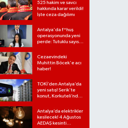
525 hakim ve savcı
hakkında karar verildi!
İşte ceza dağılımı
Antalya'da f*huş
operasyonunda yeni
perde: Tutuklu sayısı
7'ye yükseldi
Cezaevindeki
Muhittin Böcek'e acı
haber!
TOKİ’den Antalya’da
yeni satış! Serik’te
konut, Korkuteli’nde
iş yerleri…
Antalya’da elektrikler
kesilecek! 4 Ağustos
AEDAŞ kesinti