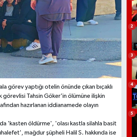
2
3
4
ala görev yaptığı otelin önünde çıkan bıçaklı
görevlisi Tahsin Göker'in ölümüne ilişkin
rafından hazırlanan iddianamede olayın
5
 'kasten öldürme', 'olası kastla silahla basit
halefet', mağdur şüpheli Halil S. hakkında ise