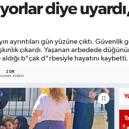
yorlar diye uyardı
ın ayrıntıları gün yüzüne çıktı. Güvenlik 
aşkınlık çıkardı. Yaşanan arbedede düğünün
 aldığı b*çak d*rbesiyle hayatını kaybetti.
2 DK
KUNMA SÜRESI
Y
T
1