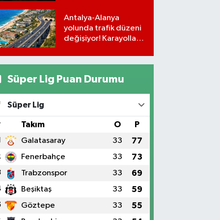
programı
Antalya-Alanya
yolunda trafik düzeni
değişiyor! Karayolları
uyardı
Süper Lig Puan Durumu
Süper Lig
#
Takım
O
P
1
Galatasaray
33
77
2
Fenerbahçe
33
73
3
Trabzonspor
33
69
4
Beşiktaş
33
59
5
Göztepe
33
55