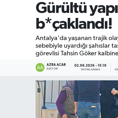
Gürültü yapı
Kültür-Sanat
b*çaklandı!
Magazin
Özel haberler
Antalya'da yaşanan trajik olay
sebebiyle uyardığı şahıslar t
Sağlık
görevlisi Tahsin Göker kalbine
Siyaset
AZRA ACAR
02.06.2026 - 15:19
EDITÖR
YAYINLANMA
O
Spor