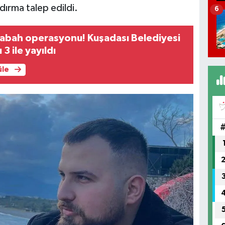
ırma talep edildi.
6
sabah operasyonu! Kuşadası Belediyesi
3 ile yayıldı
üle