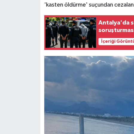
'kasten öldürme' suçundan cezaland
Antalya'da 
soruşturması 
İçeriği Görünt