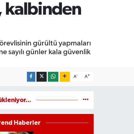
, kalbinden
görevlisinin gürültü yapmaları
e sayılı günler kala güvenlik
-
+
A
A
ükleniyor...
rend Haberler