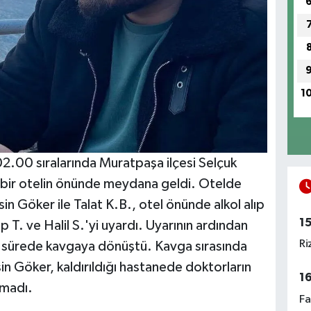
1
2.00 sıralarında Muratpaşa ilçesi Selçuk
 bir otelin önünde meydana geldi. Otelde
sin Göker ile Talat K.B., otel önünde alkol alıp
1
 T. ve Halil S.'yi uyardı. Uyarının ardından
Ri
sa sürede kavgaya dönüştü. Kavga sırasında
n Göker, kaldırıldığı hastanede doktorların
1
amadı.
Fa