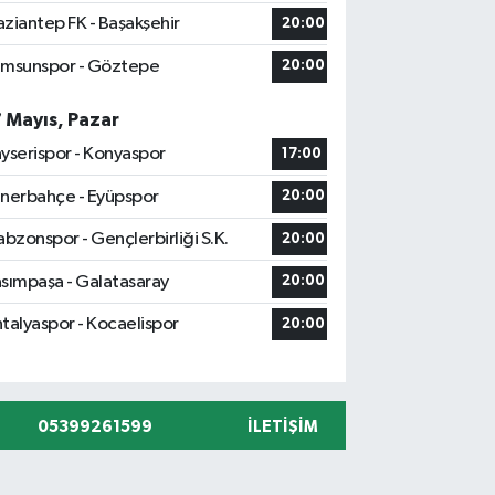
ziantep FK - Başakşehir
20:00
msunspor - Göztepe
20:00
7 Mayıs, Pazar
yserispor - Konyaspor
17:00
nerbahçe - Eyüpspor
20:00
abzonspor - Gençlerbirliği S.K.
20:00
sımpaşa - Galatasaray
20:00
talyaspor - Kocaelispor
20:00
05399261599
İLETIŞIM