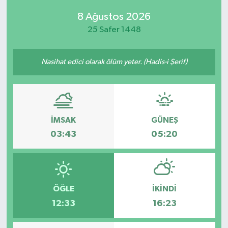
8 Ağustos 2026
Kültür-Sanat
25 Safer 1448
Magazin
Nasihat edici olarak ölüm yeter. (Hadis-i Şerif)
Özel haberler
Sağlık
İMSAK
GÜNEŞ
Siyaset
03:43
05:20
Spor
ÖĞLE
İKINDI
12:33
16:23