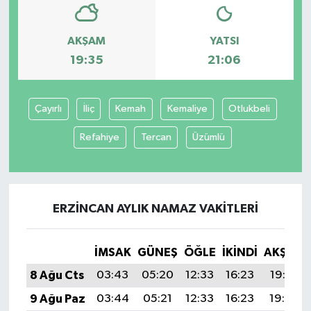
AKŞAM
YATSI
19:35
21:06
Çayırlı
İliç
Kemah
Kemaliye
Otlukbeli
Refahiye
Tercan
Üzümlü
ERZINCAN AYLIK NAMAZ VAKITLERI
İMSAK
GÜNEŞ
ÖĞLE
İKINDI
AKŞAM
8 Ağu Cts
03:43
05:20
12:33
16:23
19:35
9 Ağu Paz
03:44
05:21
12:33
16:23
19:34