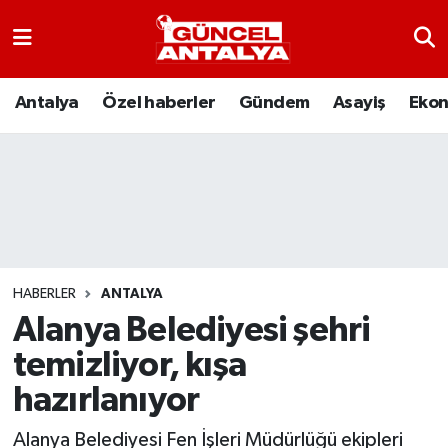
Antalya
Nöbetçi Eczaneler
Antalya
Özel haberler
Gündem
Asayiş
Eko
Asayiş
Hava Durumu
Bilim-Teknoloji
Namaz Vakitleri
Çevre
Trafik Durumu
Dünya
Süper Lig Puan Durumu ve Fikstür
HABERLER
ANTALYA
Alanya Belediyesi şehri
Eğitim
Tüm Manşetler
temizliyor, kışa
Ekonomi
Son Dakika Haberleri
hazırlanıyor
Gündem
Haber Arşivi
Alanya Belediyesi Fen İşleri Müdürlüğü ekipleri