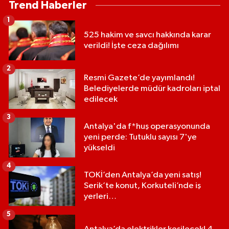
Trend Haberler
1
525 hakim ve savcı hakkında karar
verildi! İşte ceza dağılımı
2
Resmi Gazete’de yayımlandı!
Belediyelerde müdür kadroları iptal
edilecek
3
Antalya'da f*huş operasyonunda
yeni perde: Tutuklu sayısı 7'ye
yükseldi
4
TOKİ’den Antalya’da yeni satış!
Serik’te konut, Korkuteli’nde iş
yerleri…
5