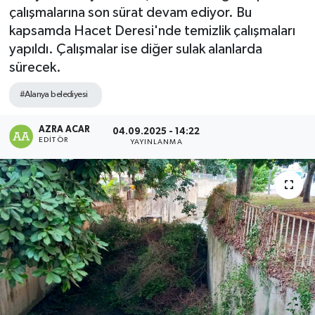
çalışmalarına son sürat devam ediyor. Bu
Kültür-Sanat
kapsamda Hacet Deresi'nde temizlik çalışmaları
yapıldı. Çalışmalar ise diğer sulak alanlarda
Magazin
sürecek.
#Alanya belediyesi
Özel haberler
AZRA ACAR
Sağlık
04.09.2025 - 14:22
EDITÖR
YAYINLANMA
Siyaset
Spor