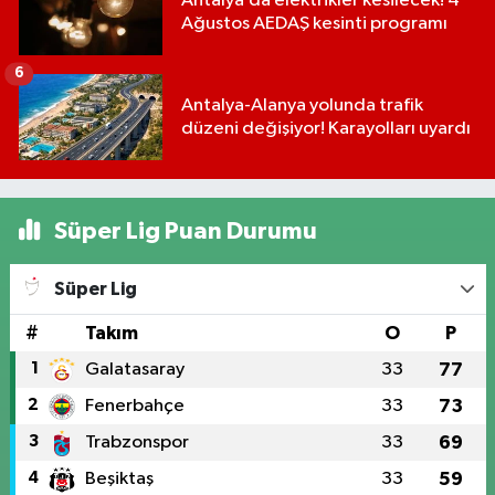
Antalya’da elektrikler kesilecek! 4
Ağustos AEDAŞ kesinti programı
6
Antalya-Alanya yolunda trafik
düzeni değişiyor! Karayolları uyardı
Süper Lig Puan Durumu
Süper Lig
#
Takım
O
P
1
Galatasaray
33
77
2
Fenerbahçe
33
73
3
Trabzonspor
33
69
4
Beşiktaş
33
59