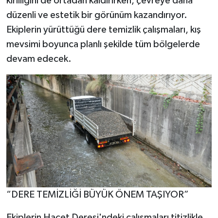
kirliliğini de ortadan kaldırırken, çevreye daha
düzenli ve estetik bir görünüm kazandırıyor.
Ekiplerin yürüttüğü dere temizlik çalışmaları, kış
mevsimi boyunca planlı şekilde tüm bölgelerde
devam edecek.
“DERE TEMİZLİĞİ BÜYÜK ÖNEM TAŞIYOR”
Ekiplerin Hacet Deresi'ndeki çalışmaları titizlikle