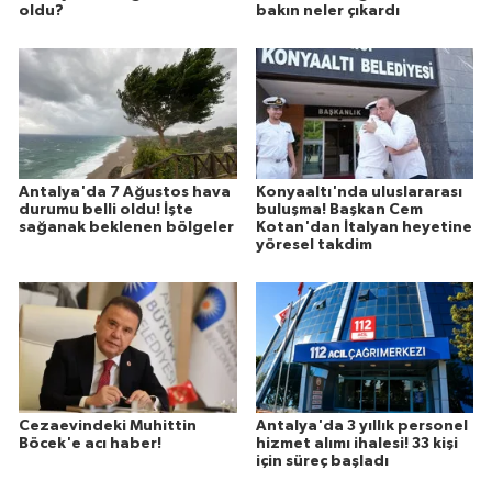
oldu?
bakın neler çıkardı
Antalya'da 7 Ağustos hava
Konyaaltı'nda uluslararası
durumu belli oldu! İşte
buluşma! Başkan Cem
sağanak beklenen bölgeler
Kotan'dan İtalyan heyetine
yöresel takdim
Cezaevindeki Muhittin
Antalya'da 3 yıllık personel
Böcek'e acı haber!
hizmet alımı ihalesi! 33 kişi
için süreç başladı