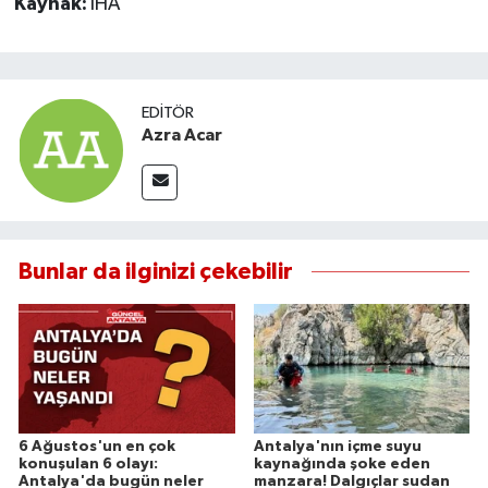
Kaynak:
İHA
EDITÖR
Azra Acar
Bunlar da ilginizi çekebilir
6 Ağustos'un en çok
Antalya'nın içme suyu
konuşulan 6 olayı:
kaynağında şoke eden
Antalya'da bugün neler
manzara! Dalgıçlar sudan