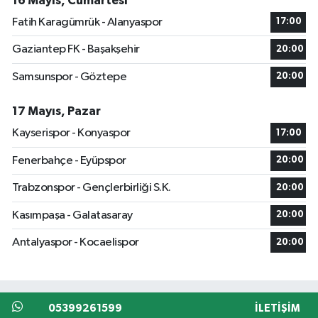
16 Mayıs, Cumartesi
Fatih Karagümrük - Alanyaspor
17:00
Gaziantep FK - Başakşehir
20:00
Samsunspor - Göztepe
20:00
17 Mayıs, Pazar
Kayserispor - Konyaspor
17:00
Fenerbahçe - Eyüpspor
20:00
Trabzonspor - Gençlerbirliği S.K.
20:00
Kasımpaşa - Galatasaray
20:00
Antalyaspor - Kocaelispor
20:00
05399261599
İLETIŞIM