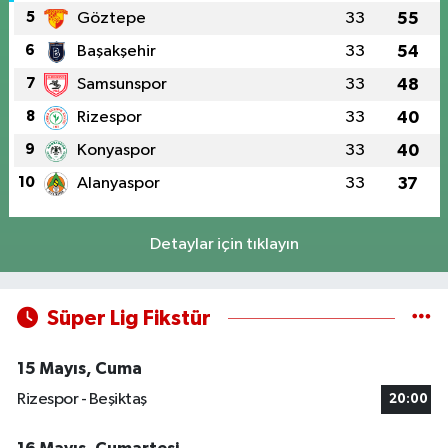
5
Göztepe
33
55
6
Başakşehir
33
54
7
Samsunspor
33
48
8
Rizespor
33
40
9
Konyaspor
33
40
10
Alanyaspor
33
37
Detaylar için tıklayın
Süper Lig Fikstür
15 Mayıs, Cuma
Rizespor - Beşiktaş
20:00