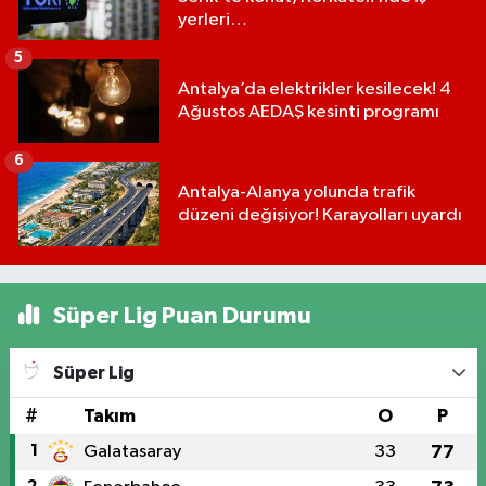
yerleri…
5
Antalya’da elektrikler kesilecek! 4
Ağustos AEDAŞ kesinti programı
6
Antalya-Alanya yolunda trafik
düzeni değişiyor! Karayolları uyardı
Süper Lig Puan Durumu
Süper Lig
#
Takım
O
P
1
Galatasaray
33
77