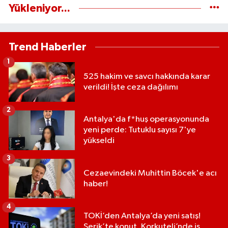
Yükleniyor...
Trend Haberler
1
525 hakim ve savcı hakkında karar
verildi! İşte ceza dağılımı
2
Antalya'da f*huş operasyonunda
yeni perde: Tutuklu sayısı 7'ye
yükseldi
3
Cezaevindeki Muhittin Böcek'e acı
haber!
4
TOKİ’den Antalya’da yeni satış!
Serik’te konut, Korkuteli’nde iş