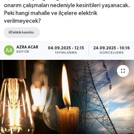
onarım çalışmaları nedeniyle kesintileri yaşanacak.
Kültür-Sanat
Peki hangi mahalle ve ilçelere elektrik
verilmeyecek?
Magazin
#Elektrik kesintisi
Özel haberler
AZRA ACAR
04.09.2025 - 12:15
24.09.2025 - 10:16
EDITÖR
YAYINLANMA
GÜNCELLEME
Sağlık
Siyaset
Spor