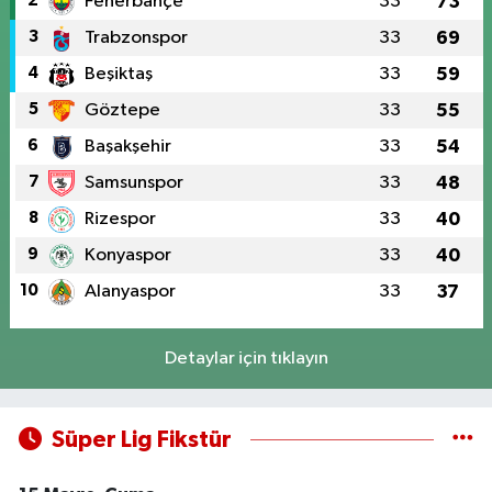
2
Fenerbahçe
33
73
3
Trabzonspor
33
69
4
Beşiktaş
33
59
5
Göztepe
33
55
6
Başakşehir
33
54
7
Samsunspor
33
48
8
Rizespor
33
40
9
Konyaspor
33
40
10
Alanyaspor
33
37
Detaylar için tıklayın
Süper Lig Fikstür