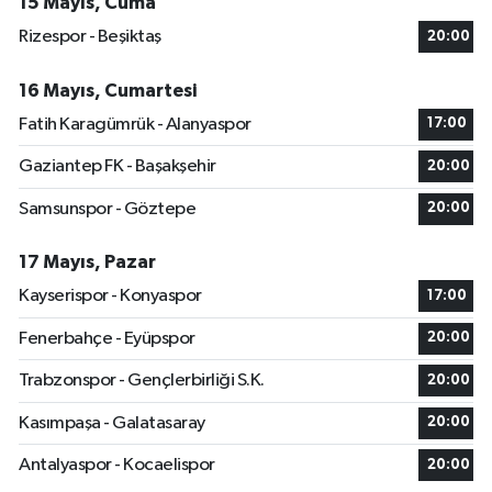
15 Mayıs, Cuma
Rizespor - Beşiktaş
20:00
16 Mayıs, Cumartesi
Fatih Karagümrük - Alanyaspor
17:00
Gaziantep FK - Başakşehir
20:00
Samsunspor - Göztepe
20:00
17 Mayıs, Pazar
Kayserispor - Konyaspor
17:00
Fenerbahçe - Eyüpspor
20:00
Trabzonspor - Gençlerbirliği S.K.
20:00
Kasımpaşa - Galatasaray
20:00
Antalyaspor - Kocaelispor
20:00