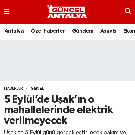
Antalya
Nöbetçi Eczaneler
Antalya
Özel haberler
Gündem
Asayiş
Eko
Asayiş
Hava Durumu
Bilim-Teknoloji
Namaz Vakitleri
Çevre
Trafik Durumu
Dünya
Süper Lig Puan Durumu ve Fikstür
HABERLER
GENEL
5 Eylül’de Uşak’ın o
Eğitim
Tüm Manşetler
mahallelerinde elektrik
Ekonomi
Son Dakika Haberleri
verilmeyecek
Gündem
Haber Arşivi
Uşak’ta 5 Eylül günü gerçekleştirilecek bakım ve