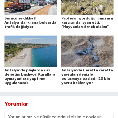
Sürücüler dikkat!
Profesör gördüğü manzara
Antalya'da iki ana bulvarda
karşısında isyan etti:
trafik değişiyor
"Hayvanları örnek alalım"
Antalya’da plajlarda sıkı
Antalya’da Caretta caretta
denetim başlıyor! Kurallara
yavruları denizle
uymayanlara yaptırım
buluşmaya başladı! 20 bin
uygulanacak
yavru bekleniyor
Yorumlar