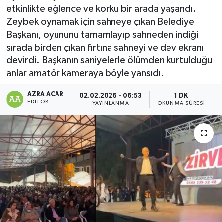
etkinlikte eğlence ve korku bir arada yaşandı.
Kültür-Sanat
Zeybek oynamak için sahneye çıkan Belediye
Başkanı, oyununu tamamlayıp sahneden indiği
Magazin
sırada birden çıkan fırtına sahneyi ve dev ekranı
devirdi. Başkanın saniyelerle ölümden kurtulduğu
Özel haberler
anlar amatör kameraya böyle yansıdı.
Sağlık
AZRA ACAR
02.02.2026 - 06:53
1 DK
EDITÖR
YAYINLANMA
OKUNMA SÜRESI
Siyaset
Spor