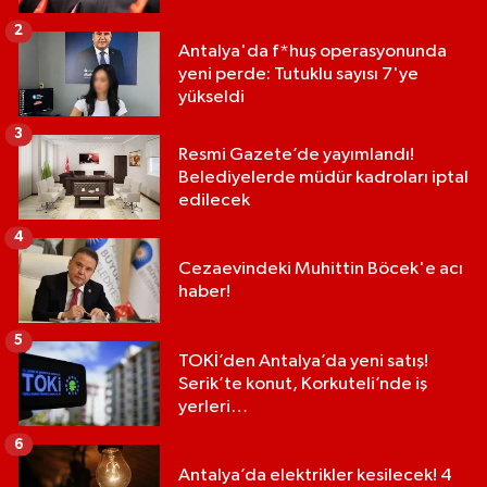
2
Antalya'da f*huş operasyonunda
yeni perde: Tutuklu sayısı 7'ye
yükseldi
3
Resmi Gazete’de yayımlandı!
Belediyelerde müdür kadroları iptal
edilecek
4
Cezaevindeki Muhittin Böcek'e acı
haber!
5
TOKİ’den Antalya’da yeni satış!
Serik’te konut, Korkuteli’nde iş
yerleri…
6
Antalya’da elektrikler kesilecek! 4