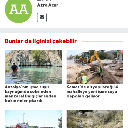
Azra Acar
Bunlar da ilginizi çekebilir
Antalya'nın içme suyu
Kemer’de altyapı atağı! 4
kaynağında şoke eden
mahalleye yeni içme suyu
manzara! Dalgıçlar sudan
depoları geliyor
bakın neler çıkardı