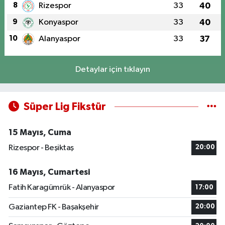
8
Rizespor
33
40
9
Konyaspor
33
40
10
Alanyaspor
33
37
Detaylar için tıklayın
Süper Lig Fikstür
15 Mayıs, Cuma
Rizespor - Beşiktaş
20:00
16 Mayıs, Cumartesi
Fatih Karagümrük - Alanyaspor
17:00
Gaziantep FK - Başakşehir
20:00