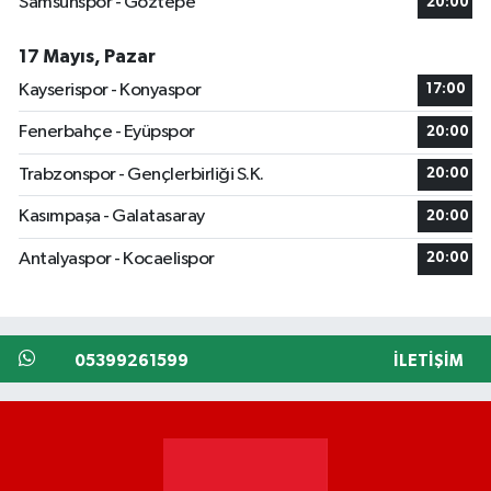
Samsunspor - Göztepe
20:00
17 Mayıs, Pazar
Kayserispor - Konyaspor
17:00
Fenerbahçe - Eyüpspor
20:00
Trabzonspor - Gençlerbirliği S.K.
20:00
Kasımpaşa - Galatasaray
20:00
Antalyaspor - Kocaelispor
20:00
05399261599
İLETIŞIM