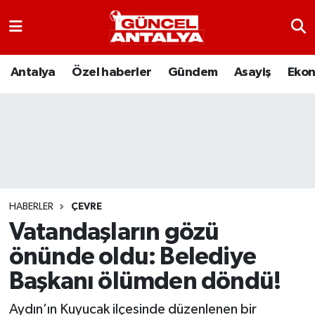
Antalya
Nöbetçi Eczaneler
Antalya
Özel haberler
Gündem
Asayiş
Eko
Asayiş
Hava Durumu
Bilim-Teknoloji
Namaz Vakitleri
Çevre
Trafik Durumu
Dünya
Süper Lig Puan Durumu ve Fikstür
HABERLER
ÇEVRE
Vatandaşların gözü
Eğitim
Tüm Manşetler
önünde oldu: Belediye
Ekonomi
Son Dakika Haberleri
Başkanı ölümden döndü!
Gündem
Haber Arşivi
Aydın’ın Kuyucak ilçesinde düzenlenen bir