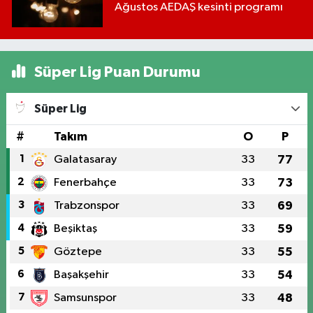
Ağustos AEDAŞ kesinti programı
Süper Lig Puan Durumu
Süper Lig
#
Takım
O
P
1
Galatasaray
33
77
2
Fenerbahçe
33
73
3
Trabzonspor
33
69
4
Beşiktaş
33
59
5
Göztepe
33
55
6
Başakşehir
33
54
7
Samsunspor
33
48